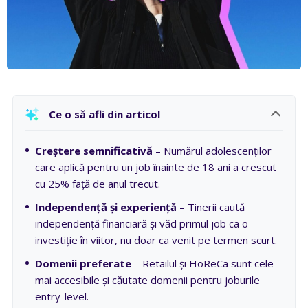
Ce o să afli din articol
Creștere semnificativă
– Numărul adolescenților
care aplică pentru un job înainte de 18 ani a crescut
cu 25% față de anul trecut.
Independență și experiență
– Tinerii caută
independență financiară și văd primul job ca o
investiție în viitor, nu doar ca venit pe termen scurt.
Domenii preferate
– Retailul și HoReCa sunt cele
mai accesibile și căutate domenii pentru joburile
entry-level.