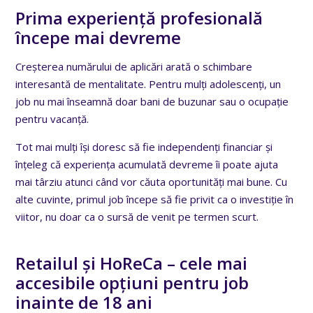
Prima experiență profesională
începe mai devreme
Creșterea numărului de aplicări arată o schimbare
interesantă de mentalitate. Pentru mulți adolescenți, un
job nu mai înseamnă doar bani de buzunar sau o ocupație
pentru vacanță.
Tot mai mulți își doresc să fie independenți financiar și
înțeleg că experiența acumulată devreme îi poate ajuta
mai târziu atunci când vor căuta oportunități mai bune. Cu
alte cuvinte, primul job începe să fie privit ca o investiție în
viitor, nu doar ca o sursă de venit pe termen scurt.
Retailul și HoReCa – cele mai
accesibile opțiuni pentru job
inainte de 18 ani