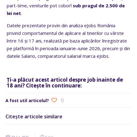
part-time, veniturile pot coborî
sub pragul de 2.500 de
lei net
.
Datele prezentate provin din analiza eJobs România
privind comportamentul de aplicare al tinerilor cu vârste
între 16 și 17 ani, realizată pe baza aplicărilor înregistrate
pe platformă în perioada ianuarie–iunie 2026, precum și din
datele Salario, comparatorul salarial marca eJobs.
Ți-a plăcut acest articol despre job inainte de
18 ani? Citește în continuare:
0
A fost util articolul?
Citește articole similare