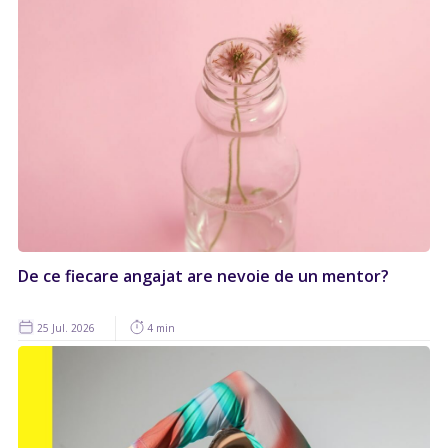
De ce fiecare angajat are nevoie de un mentor?
25 Jul. 2026
4 min