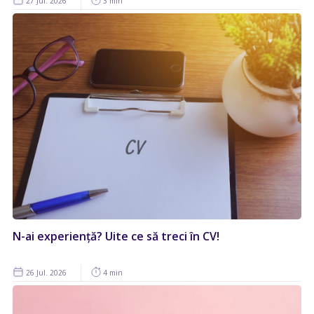
27 Jul. 2026
3 min
N-ai experiență? Uite ce să treci în CV!
26 Jul. 2026
4 min