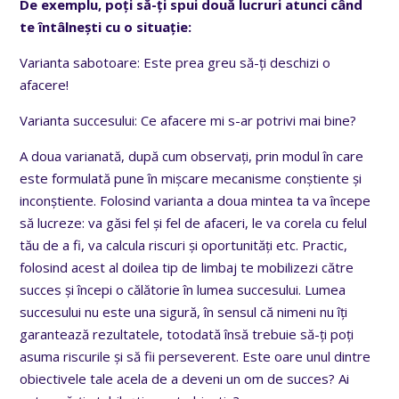
De exemplu, poți să-ți spui două lucruri atunci când
te întâlnești cu o situație:
Varianta sabotoare: Este prea greu să-ți deschizi o
afacere!
Varianta succesului: Ce afacere mi s-ar potrivi mai bine?
A doua varianată, după cum observați, prin modul în care
este formulată pune în mișcare mecanisme conștiente și
inconștiente. Folosind varianta a doua mintea ta va începe
să lucreze: va găsi fel și fel de afaceri, le va corela cu felul
tău de a fi, va calcula riscuri și oportunități etc. Practic,
folosind acest al doilea tip de limbaj te mobilizezi către
succes și începi o călătorie în lumea succesului. Lumea
succesului nu este una sigură, în sensul că nimeni nu îți
garantează rezultatele, totodată însă trebuie să-ți poți
asuma riscurile și să fii perseverent. Este oare unul dintre
obiectivele tale acela de a deveni un om de succes? Ai