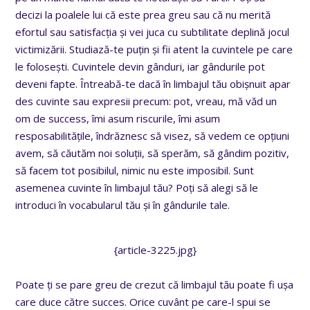
decizi la poalele lui că este prea greu sau că nu merită
efortul sau satisfacția și vei juca cu subtilitate deplină jocul
victimizării. Studiază-te puțin și fii atent la cuvintele pe care
le folosești. Cuvintele devin gânduri, iar gândurile pot
deveni fapte. Întreabă-te dacă în limbajul tău obișnuit apar
des cuvinte sau expresii precum: pot, vreau, mă văd un
om de success, îmi asum riscurile, îmi asum
resposabilitățile, îndrăznesc să visez, să vedem ce opțiuni
avem, să căutăm noi soluții, să sperăm, să gândim pozitiv,
să facem tot posibilul, nimic nu este imposibil. Sunt
asemenea cuvinte în limbajul tău? Poți să alegi să le
introduci în vocabularul tău și în gândurile tale.
{article-3225.jpg}
Poate ți se pare greu de crezut că limbajul tău poate fi ușa
care duce către succes. Orice cuvânt pe care-l spui se