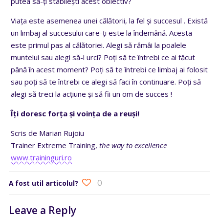
putea să-ți stabilești acest obiectiv?
Viața este asemenea unei călătorii, la fel și succesul . Există
un limbaj al succesului care-ți este la îndemână. Acesta
este primul pas al călătoriei. Alegi să rămâi la poalele
muntelui sau alegi să-l urci? Poți să te întrebi ce ai făcut
până în acest moment? Poți să te întrebi ce limbaj ai folosit
sau poți să te întrebi ce alegi să faci în continuare. Poți să
alegi să treci la acțiune și să fii un om de succes !
Îți doresc forța și voința de a reuși!
Scris de Marian Rujoiu
Trainer Extreme Training,
the way to excellence
www.traininguri.ro
0
A fost util articolul?
Leave a Reply