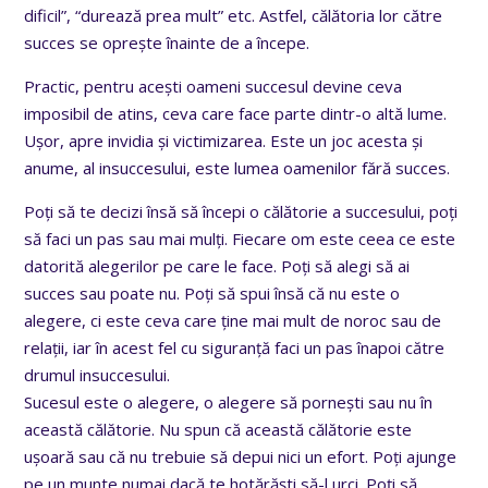
dificil”, “durează prea mult” etc. Astfel, călătoria lor către
succes se oprește înainte de a începe.
Practic, pentru acești oameni succesul devine ceva
imposibil de atins, ceva care face parte dintr-o altă lume.
Ușor, apre invidia și victimizarea. Este un joc acesta și
anume, al insuccesului, este lumea oamenilor fără succes.
Poți să te decizi însă să începi o călătorie a succesului, poți
să faci un pas sau mai mulți. Fiecare om este ceea ce este
datorită alegerilor pe care le face. Poți să alegi să ai
succes sau poate nu. Poți să spui însă că nu este o
alegere, ci este ceva care ține mai mult de noroc sau de
relații, iar în acest fel cu siguranță faci un pas înapoi către
drumul insuccesului.
Sucesul este o alegere, o alegere să pornești sau nu în
această călătorie. Nu spun că această călătorie este
ușoară sau că nu trebuie să depui nici un efort. Poți ajunge
pe un munte numai dacă te hotărăști să-l urci. Poți să