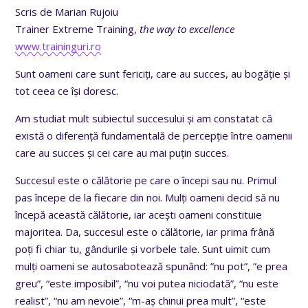
Scris de Marian Rujoiu
Trainer Extreme Training,
the way to excellence
www.traininguri.ro
Sunt oameni care sunt fericiți, care au succes, au bogăție și
tot ceea ce își doresc.
Am studiat mult subiectul succesului și am constatat că
există o diferență fundamentală de percepție între oamenii
care au succes și cei care au mai puțin succes.
Succesul este o călătorie pe care o începi sau nu. Primul
pas începe de la fiecare din noi. Mulți oameni decid să nu
începă această călătorie, iar acești oameni constituie
majoritea. Da, succesul este o călătorie, iar prima frână
poți fi chiar tu, gândurile și vorbele tale. Sunt uimit cum
mulți oameni se autosabotează spunând: ”nu pot”, ”e prea
greu”, “este imposibil”, “nu voi putea niciodată”, “nu este
realist”, “nu am nevoie”, “m-aș chinui prea mult”, “este