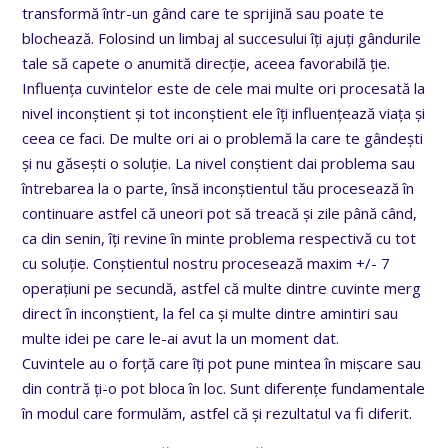
transformă într-un gând care te sprijină sau poate te
blochează. Folosind un limbaj al succesului îți ajuți gândurile
tale să capete o anumită direcție, aceea favorabilă ție.
Influența cuvintelor este de cele mai multe ori procesată la
nivel inconștient și tot inconștient ele îți influențează viața și
ceea ce faci. De multe ori ai o problemă la care te gândești
și nu găsești o soluție. La nivel conștient dai problema sau
întrebarea la o parte, însă inconștientul tău procesează în
continuare astfel că uneori pot să treacă și zile până când,
ca din senin, îți revine în minte problema respectivă cu tot
cu soluție. Conștientul nostru procesează maxim +/- 7
operațiuni pe secundă, astfel că multe dintre cuvinte merg
direct în inconștient, la fel ca și multe dintre amintiri sau
multe idei pe care le-ai avut la un moment dat.
Cuvintele au o forță care îți pot pune mintea în mișcare sau
din contră ți-o pot bloca în loc. Sunt diferențe fundamentale
în modul care formulăm, astfel că și rezultatul va fi diferit.