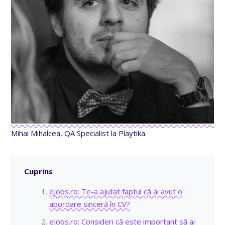
Mihai Mihalcea, QA Specialist la Playtika.
Cuprins
eJobs.ro: Te-a ajutat faptul că ai avut o
abordare sinceră în CV?
eJobs.ro: Consideri că este important să ai