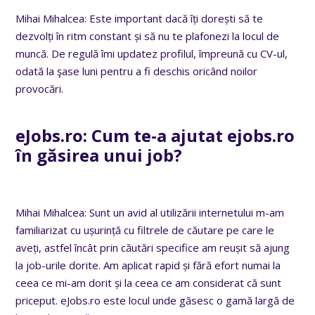
Mihai Mihalcea: Este important dacă îți dorești să te
dezvolți în ritm constant și să nu te plafonezi la locul de
muncă. De regulă îmi updatez profilul, împreună cu CV-ul,
odată la şase luni pentru a fi deschis oricând noilor
provocări.
eJobs.ro:
Cum te-a ajutat
ejobs.ro
în găsirea unui job?
Mihai Mihalcea: Sunt un avid al utilizării internetului m-am
familiarizat cu ușurință cu filtrele de căutare pe care le
aveți, astfel încât prin căutări specifice am reușit să ajung
la job-urile dorite. Am aplicat rapid și fără efort numai la
ceea ce mi-am dorit și la ceea ce am considerat că sunt
priceput. eJobs.ro este locul unde găsesc o gamă largă de