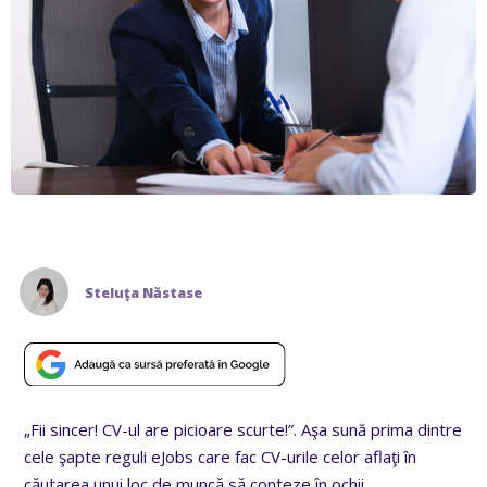
Steluţa Năstase
„Fii sincer! CV-ul are picioare scurte!”. Aşa sună prima dintre
cele şapte reguli eJobs care fac CV-urile celor aflaţi în
căutarea unui loc de muncă să conteze în ochii