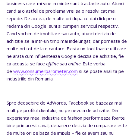
business care-mi vine in minte sunt tractarile auto. Atunci
cand ai o astfel de problema vrei sa o rezolvi cat mai
repede. De aceea, de multe ori dupa ce dai click pe o
reclama din Google, suni si cumperi serviciul respectiv.
Cand vorbim de imobiliare sau auto, atunci decizia de
achizitie se ia intr-un timp mai indelungat, dar porneste de
multe ori tot de la o cautare. Exista un tool foarte util care
ne arata cum influenteaza Google decizia de achizitie, fie
ca aceasta se face
offline
sau
online
. Este vorba
de
www.consumerbarometer.com
si se poate analiza pe
industriile din Romania.
Spre deosebire de AdWords, Facebook se bazeaza mai
mult pe profilul clientului, nu pe nevoia de achizitie. Din
experienta mea, industria de fashion performeaza foarte
bine prin acest canal, deoarece decizia de cumparare este
de multe ori pe baza de impuls – fie ca avem sau nu