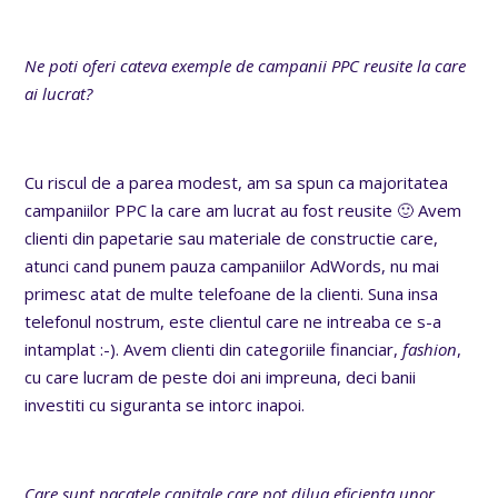
Ne poti oferi cateva exemple de campanii PPC reusite la care
ai lucrat?
Cu riscul de a parea modest, am sa spun ca majoritatea
campaniilor PPC la care am lucrat au fost reusite 🙂 Avem
clienti din papetarie sau materiale de constructie care,
atunci cand punem pauza campaniilor AdWords, nu mai
primesc atat de multe telefoane de la clienti. Suna insa
telefonul nostrum, este clientul care ne intreaba ce s-a
intamplat :-). Avem clienti din categoriile financiar,
fashion
,
cu care lucram de peste doi ani impreuna, deci banii
investiti cu siguranta se intorc inapoi.
Care sunt pacatele capitale care pot dilua eficienta unor