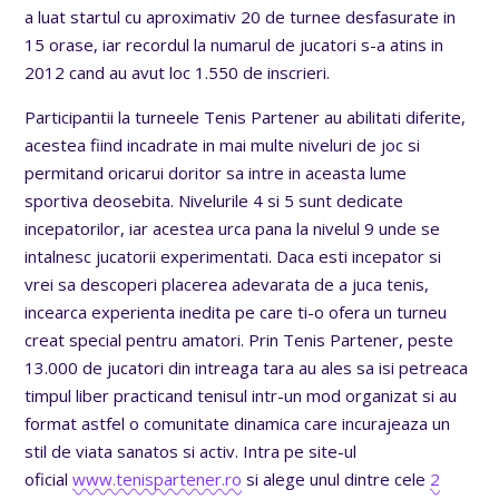
a luat startul cu aproximativ 20 de turnee desfasurate in
15 orase, iar recordul la numarul de jucatori s-a atins in
2012 cand au avut loc 1.550 de inscrieri.
Participantii la turneele Tenis Partener au abilitati diferite,
acestea fiind incadrate in mai multe niveluri de joc si
permitand oricarui doritor sa intre in aceasta lume
sportiva deosebita. Nivelurile 4 si 5 sunt dedicate
incepatorilor, iar acestea urca pana la nivelul 9 unde se
intalnesc jucatorii experimentati. Daca esti incepator si
vrei sa descoperi placerea adevarata de a juca tenis,
incearca experienta inedita pe care ti-o ofera un turneu
creat special pentru amatori. Prin Tenis Partener, peste
13.000 de jucatori din intreaga tara au ales sa isi petreaca
timpul liber practicand tenisul intr-un mod organizat si au
format astfel o comunitate dinamica care incurajeaza un
stil de viata sanatos si activ. Intra pe site-ul
oficial
www.tenispartener.ro
si alege unul dintre cele
2