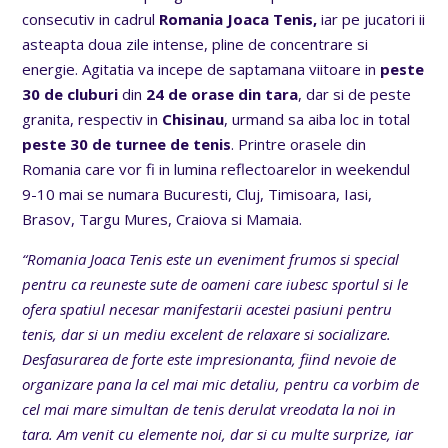
consecutiv in cadrul
Romania Joaca Tenis,
iar pe jucatori ii
asteapta doua zile intense, pline de concentrare si
energie. Agitatia va incepe de saptamana viitoare in
peste
30 de cluburi
din
24 de orase din tara
, dar si de peste
granita, respectiv in
Chisinau
, urmand sa aiba loc in total
peste 30 de turnee
de tenis
. Printre orasele din
Romania care vor fi in lumina reflectoarelor in weekendul
9-10 mai se numara Bucuresti, Cluj, Timisoara, Iasi,
Brasov, Targu Mures, Craiova si Mamaia.
“
Romania Joaca Tenis este un eveniment frumos si special
pentru ca reuneste sute de oameni care iubesc sportul si le
ofera spatiul necesar manifestarii acestei pasiuni pentru
tenis, dar si un mediu excelent de relaxare si socializare.
Desfasurarea de forte este impresionanta, fiind nevoie de
organizare pana la cel mai mic detaliu, pentru ca vorbim de
cel mai mare simultan de tenis derulat vreodata la noi in
tara. Am venit cu elemente noi, dar si cu multe surprize, iar