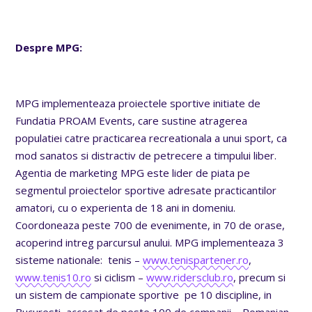
Despre MPG:
MPG implementeaza proiectele sportive initiate de
Fundatia PROAM Events, care sustine atragerea
populatiei catre practicarea recreationala a unui sport, ca
mod sanatos si distractiv de petrecere a timpului liber.
Agentia de marketing MPG este lider de piata pe
segmentul proiectelor sportive adresate practicantilor
amatori, cu o experienta de 18 ani in domeniu.
Coordoneaza peste 700 de evenimente, in 70 de orase,
acoperind intreg parcursul anului. MPG implementeaza 3
sisteme nationale: tenis –
www.tenispartener.ro
,
www.tenis10.ro
si ciclism –
www.ridersclub.ro
, precum si
un sistem de campionate sportive pe 10 discipline, in
Bucuresti, accesat de peste 100 de companii – Romanian