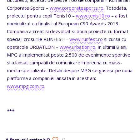
Corporate Sports –
www.corporatesports.ro
. Totodata,
proiectul pentru copii Tenis10 –
www.tenis10.ro
– a fost
nominalizat ca finalist al European CSR Awards 2013.
Compania a creat si dezvoltat si doua proiecte cu format
special: crosurile RUNFEST –
www.runfest.ro
si cursa cu
obstacole URBATLON –
www.urbatlon.ro
. In ultimii 8 ani,
MPG a implementat peste 2.500 de evenimente sportive
si a lansat campanii de comunicare impreuna cu mass-
media specializate. Detalii despre MPG se gasesc pe noua
platforma a companiei lansata in acest an:
www.mpg.com.ro
.
***
0
A fost util articolul?