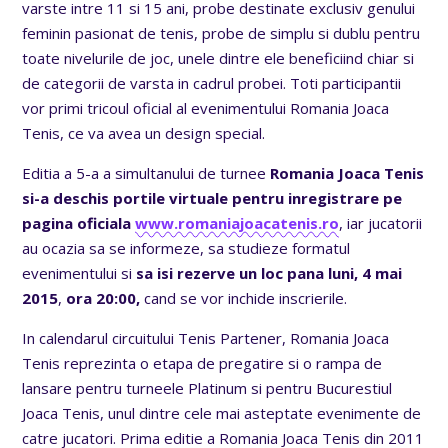
varste intre 11 si 15 ani, probe destinate exclusiv genului
feminin pasionat de tenis, probe de simplu si dublu pentru
toate nivelurile de joc, unele dintre ele beneficiind chiar si
de categorii de varsta in cadrul probei. Toti participantii
vor primi tricoul oficial al evenimentului Romania Joaca
Tenis, ce va avea un design special.
Editia a 5-a a simultanului de turnee
Romania Joaca Tenis
si-a deschis portile virtuale
pentru inregistrare pe
pagina oficiala
www.romaniajoacatenis.ro
, iar jucatorii
au ocazia sa se informeze, sa studieze formatul
evenimentului si
sa isi rezerve un loc pana luni, 4 mai
2015
,
ora 20:00,
cand se vor inchide inscrierile.
In calendarul circuitului Tenis Partener, Romania Joaca
Tenis reprezinta o etapa de pregatire si o rampa de
lansare pentru turneele Platinum si pentru Bucurestiul
Joaca Tenis, unul dintre cele mai asteptate evenimente de
catre jucatori. Prima editie a Romania Joaca Tenis din 2011