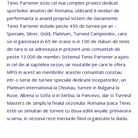
Tenis Partener este cel mai complex proiect dedicat
sportivilor amatori din Romania, utilizand 6 niveluri de
performanta si avand propriul sistem de clasamente.
Tenis Partener include peste 450 de turnee pe an –
Speciale, Silver, Gold, Platinum, Turneul Campionilor, care
se organizeaza in 65 de orase si in 100 de cluburi de tenis
din tara si se adreseaza in prezent unei comunitati de
peste 13.000 de membri. Sistemul Tenis Partener a ajuns
in cel de-al saptelea sezon, iar noutatile pe care le ofera
MPG in acest an membrilor acestei comunitati constau
intr-o serie de turnee speciale dedicate incepatorilor, un
Platinum international la Chisinau, turnee in Bulgaria la
Ruse, Albena si Sofia si in Serbia, la Pancevo, dar si Turneul
Masters de simplu la finalul sezonului. Romania Joaca Tenis
este un simultan de turnee cu doua editii anuale: primavara
si iarna, in sezonul rece meciurile fiind organizate la dublu.