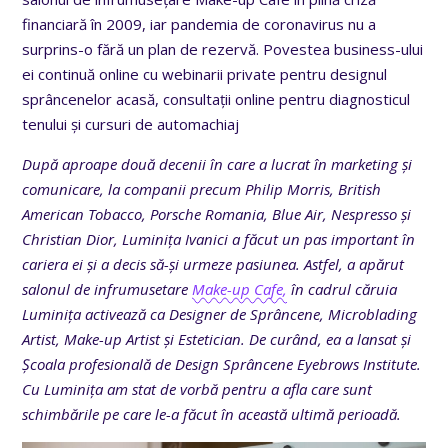
financiară în 2009, iar pandemia de coronavirus nu a
surprins-o fără un plan de rezervă. Povestea business-ului
ei continuă online cu webinarii private pentru designul
sprâncenelor acasă, consultații online pentru diagnosticul
tenului și cursuri de automachiaj
După aproape două decenii în care a lucrat în marketing și
comunicare, la companii precum Philip Morris, British
American Tobacco, Porsche Romania, Blue Air, Nespresso și
Christian Dior, Luminița Ivanici a făcut un pas important în
cariera ei și a decis să-și urmeze pasiunea. Astfel, a apărut
salonul de infrumusetare
Make-up Cafe,
în cadrul căruia
Luminița activează ca Designer de Sprâncene, Microblading
Artist, Make-up Artist și Estetician. De curând, ea a lansat și
Școala profesională de Design Sprâncene Eyebrows Institute.
Cu Luminița am stat de vorbă pentru a afla care sunt
schimbările pe care le-a făcut în această ultimă perioadă.