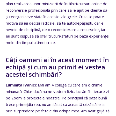
plan realizarea unor mini-serii de întâlniri/cursuri online de
reconversie profesională prin care să le ajut pe cliente să-
și reorganizeze viața în aceste zile grele. Criza te poate
motiva să iei decizii radicale, să te autodepășești, dar e
nevoie de disciplină, de o reconsiderare a resurselor, iar
eu sunt dispusă să ofer trucuri/sfaturi pe baza experienței
mele din timpul ultimei crize.
Câți oameni ai în acest moment în
echipă și cum au primit ei vestea
acestei schimbări?
Luminița Ivanici:
Mai am 4 colege cu care am o chimie
minunată. Chiar dacă nu ne vedem fizic, lucrăm în fiecare zi
pe Zoom la proiectele noastre. Pe principiul că paza bună
trece primejdia rea, nu am lăsat ca această criză să le ia
prin surprindere pe fetele din echipa mea. Am avut grijă să