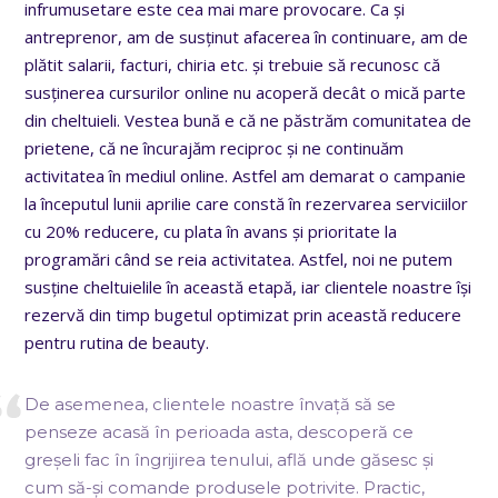
infrumusetare este cea mai mare provocare. Ca și
antreprenor, am de susținut afacerea în continuare, am de
plătit salarii, facturi, chiria etc. și trebuie să recunosc că
susținerea cursurilor online nu acoperă decât o mică parte
din cheltuieli. Vestea bună e că ne păstrăm comunitatea de
prietene, că ne încurajăm reciproc și ne continuăm
activitatea în mediul online. Astfel am demarat o campanie
la începutul lunii aprilie care constă în rezervarea serviciilor
cu 20% reducere, cu plata în avans și prioritate la
programări când se reia activitatea. Astfel, noi ne putem
susține cheltuielile în această etapă, iar clientele noastre își
rezervă din timp bugetul optimizat prin această reducere
pentru rutina de beauty.
De asemenea, clientele noastre învață să se
penseze acasă în perioada asta, descoperă ce
greșeli fac în îngrijirea tenului, află unde găsesc și
cum să-și comande produsele potrivite. Practic,