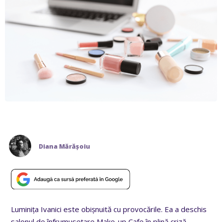
Diana Mărășoiu
Luminița Ivanici este obișnuită cu provocările. Ea a deschis
salonul de înfrumusețare Make-up Cafe în plină criză