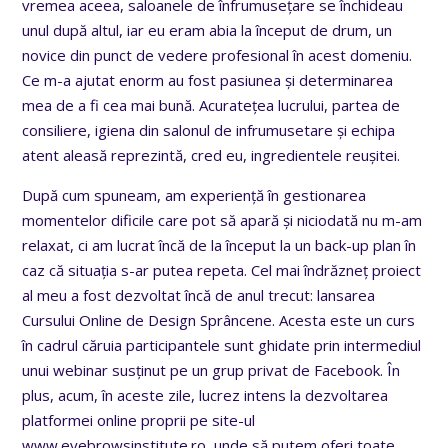
vremea aceea, saloanele de înfrumusețare se închideau
unul după altul, iar eu eram abia la început de drum, un
novice din punct de vedere profesional în acest domeniu.
Ce m-a ajutat enorm au fost pasiunea și determinarea
mea de a fi cea mai bună. Acuratețea lucrului, partea de
consiliere, igiena din salonul de infrumusetare și echipa
atent aleasă reprezintă, cred eu, ingredientele reușitei.
După cum spuneam, am experiență în gestionarea
momentelor dificile care pot să apară și niciodată nu m-am
relaxat, ci am lucrat încă de la început la un back-up plan în
caz că situația s-ar putea repeta. Cel mai îndrăzneț proiect
al meu a fost dezvoltat încă de anul trecut: lansarea
Cursului Online de Design Sprâncene. Acesta este un curs
în cadrul căruia participantele sunt ghidate prin intermediul
unui webinar susținut pe un grup privat de Facebook. În
plus, acum, în aceste zile, lucrez intens la dezvoltarea
platformei online proprii pe site-ul
www.eyebrowsinstitute.ro, unde să putem oferi toate