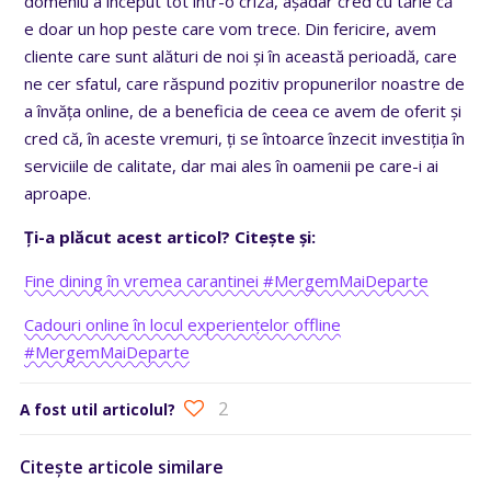
domeniu a început tot într-o criză, așadar cred cu tărie că
e doar un hop peste care vom trece. Din fericire, avem
cliente care sunt alături de noi și în această perioadă, care
ne cer sfatul, care răspund pozitiv propunerilor noastre de
a învăța online, de a beneficia de ceea ce avem de oferit și
cred că, în aceste vremuri, ți se întoarce înzecit investiția în
serviciile de calitate, dar mai ales în oamenii pe care-i ai
aproape.
Ți-a plăcut acest articol? Citește și:
Fine dining în vremea carantinei #MergemMaiDeparte
Cadouri online în locul experiențelor offline
#MergemMaiDeparte
2
A fost util articolul?
Citește articole similare