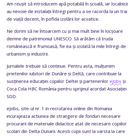
Am reușit să introducem apă potabilă în școală, iar localnicii
au nevoie de instalații întregi pentru a se racorda la un trai
de viață decent, în pofida izolării lor acvatice.
Ne dorim să ne întoarcem cu și mai mult bine în locșoare
demne de patrimoniul UNESCO. Să arătăm că truda
românească e frumoasă, fie ea și izolată la mile întregi de
urbanism și industrii.
Jurnalele trebuie să continue. Pentru asta, mulțumim
prietenilor iubitori de Dunăre și Deltă, care contribuie la
susținerea educației copiilor Deltei și partenerilor
eJobs
și
Coca Cola HBC România pentru sprijinul acordat Asociației
SDD.
eJobs, site-ul nr. 1 in recrutarea online din Romania
incurajeaza actiunea de strangere de fonduri necesare
procurarii de materiale didactice atat de necesare copiilor
scolari din Delta Dunarii. Acesti copii sunt la varsta la care