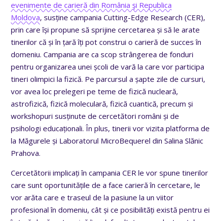
evenimente de carieră din România şi Republica
Moldova
, susține campania Cutting-Edge Research (CER),
prin care își propune să sprijine cercetarea și să le arate
tinerilor că și în țară îți pot construi o carieră de succes în
domeniu. Campania are ca scop strângerea de fonduri
pentru organizarea unei școli de vară la care vor participa
tineri olimpici la fizică. Pe parcursul a șapte zile de cursuri,
vor avea loc prelegeri pe teme de fizică nucleară,
astrofizică, fizică moleculară, fizică cuantică, precum și
workshopuri susținute de cercetători români și de
psihologi educaționali. În plus, tinerii vor vizita platforma de
la Măgurele și Laboratorul MicroBequerel din Salina Slănic
Prahova.
Cercetătorii implicați în campania CER le vor spune tinerilor
care sunt oportunitățile de a face carieră în cercetare, le
vor arăta care e traseul de la pasiune la un viitor
profesional în domeniu, cât și ce posibilități există pentru ei