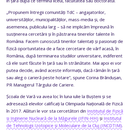
în țară după ce termină liceul, facultatea sau doctoratul.
„Propunem întregii comunități TdC – angajatorilor,
universităților, municipalităților, mass-media și, de
asemenea, publicului larg – să ne implicăm împreună în
susținerea cercetării și în păstrarea tinerelor talente în
România. Facem cunoscută tinerilor talentați și pasionați de
fizică oportunitatea de a face cercetare de vârf acasă, în
România, după terminarea studiilor universitare, indiferent
că ele sunt făcute în țară sau în străinătate. Mai apoi ei vor
putea decide, având aceste informații, dacă rămân în țară
sau aleg o carieră peste hotare”, spune Corina Brândușan,
PR Managerul Târgului de Cariere.
Școala de Vară va avea loc în luna iulie la Bușteni și se
adresează elevilor calificați la Olimpiada Națională de Fizică
în 2017. Alături le vor sta cercetători din
Institutul de Fizică
și Inginerie Nucleară de la Măgurele (IFIN-HH)
și
Institutul
de Tehnologii Izotopice și Moleculare de la Cluj (INCDTIM)
.