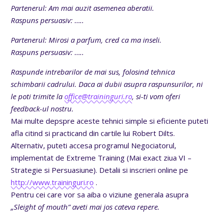
Partenerul: Am mai auzit asemenea aberatii.
Raspuns persuasiv: …..
Partenerul: Mirosi a parfum, cred ca ma inseli.
Raspuns persuasiv: …..
Raspunde intrebarilor de mai sus, folosind tehnica
schimbarii cadrului. Daca ai dubii asupra raspunsurilor, ni
le poti trimite la
office@traininguri.ro
, si-ti vom oferi
feedback-ul nostru.
Mai multe depspre aceste tehnici simple si eficiente puteti
afla citind si practicand din cartile lui Robert Dilts.
Alternativ, puteti accesa programul Negociatorul,
implementat de Extreme Training (Mai exact ziua VI –
Strategie si Persuasiune). Detalii si inscrieri online pe
http://www.traininguri.ro
.
Pentru cei care vor sa aiba o viziune generala asupra
„Sleight of mouth” aveti mai jos cateva repere.