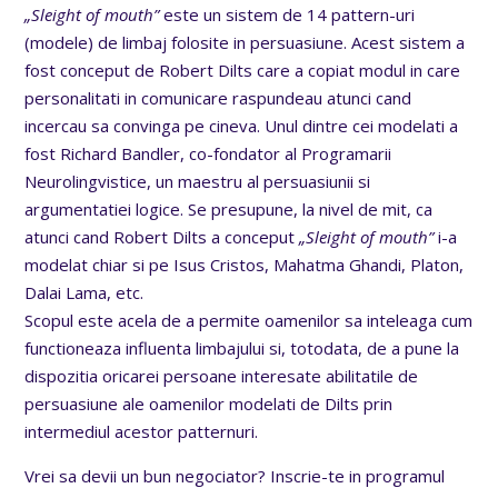
„Sleight of mouth”
este un sistem de 14 pattern-uri
(modele) de limbaj folosite in persuasiune. Acest sistem a
fost conceput de Robert Dilts care a copiat modul in care
personalitati in comunicare raspundeau atunci cand
incercau sa convinga pe cineva. Unul dintre cei modelati a
fost Richard Bandler, co-fondator al Programarii
Neurolingvistice, un maestru al persuasiunii si
argumentatiei logice. Se presupune, la nivel de mit, ca
atunci cand Robert Dilts a conceput
„Sleight of mouth”
i-a
modelat chiar si pe Isus Cristos, Mahatma Ghandi, Platon,
Dalai Lama, etc.
Scopul este acela de a permite oamenilor sa inteleaga cum
functioneaza influenta limbajului si, totodata, de a pune la
dispozitia oricarei persoane interesate abilitatile de
persuasiune ale oamenilor modelati de Dilts prin
intermediul acestor patternuri.
Vrei sa devii un bun negociator? Inscrie-te in programul