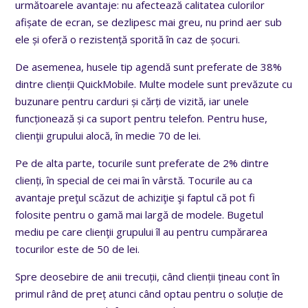
următoarele avantaje: nu afectează calitatea culorilor
afișate de ecran, se dezlipesc mai greu, nu prind aer sub
ele și oferă o rezistență sporită în caz de șocuri.
De asemenea, husele tip agendă sunt preferate de 38%
dintre clienții QuickMobile. Multe modele sunt prevăzute cu
buzunare pentru carduri și cărți de vizită, iar unele
funcționează și ca suport pentru telefon. Pentru huse,
clienţii grupului alocă, în medie 70 de lei.
Pe de alta parte, tocurile sunt preferate de 2% dintre
clienți, în special de cei mai în vârstă. Tocurile au ca
avantaje preţul scăzut de achiziţie şi faptul că pot fi
folosite pentru o gamă mai largă de modele. Bugetul
mediu pe care clienţii grupului îl au pentru cumpărarea
tocurilor este de 50 de lei.
Spre deosebire de anii trecuții, când clienții țineau cont în
primul rând de preț atunci când optau pentru o soluție de