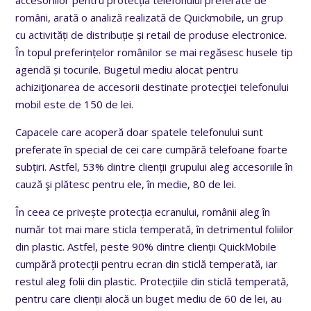
români, arată o analiză realizată de Quickmobile, un grup
cu activităţi de distribuţie şi retail de produse electronice.
În topul preferințelor românilor se mai regăsesc husele tip
agendă și tocurile. Bugetul mediu alocat pentru
achiziţionarea de accesorii destinate protecţiei telefonului
mobil este de 150 de lei.
Capacele care acoperă doar spatele telefonului sunt
preferate în special de cei care cumpără telefoane foarte
subțiri. Astfel, 53% dintre clienții grupului aleg accesoriile în
cauză şi plătesc pentru ele, în medie, 80 de lei.
În ceea ce privește protecția ecranului, românii aleg în
număr tot mai mare sticla temperată, în detrimentul foliilor
din plastic. Astfel, peste 90% dintre clienții QuickMobile
cumpără protecții pentru ecran din sticlă temperată, iar
restul aleg folii din plastic. Protecțiile din sticlă temperată,
pentru care clienții alocă un buget mediu de 60 de lei, au