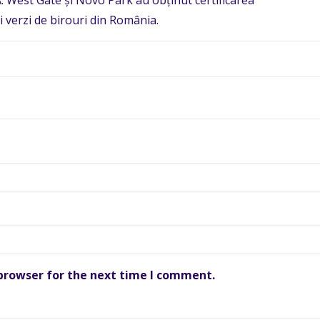
 A. West Gate și Novo Park au obținut certificarea
verzi de birouri din România.
 browser for the next time I comment.