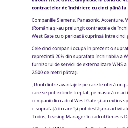
contractelor de închiriere cu cinci până la 
Companiile Siemens, Panasonic, Accenture,
)România și-au prelungit contractele de închi
West Gate cu o perioadă cuprinsă între cinci ș
Cele cinci companii ocupă în prezent o supraf
reprezintă 20% din suprafața închiriabilă a W
furnizorul de servicii de externalizare WNS a 
2.500 de metri pătrați.
„Unul dintre avantajele pe care le oferă un pa
care se pot extinde treptat, pe masură ce activ
companii din cadrul West Gate și-au extins spa
o suprafață în care își pot desfășura activita
Tudos, Leasing Manager în cadrul Genesis De