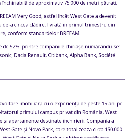
ă închiriabilă de aproximativ 75.000 de metri pătrați.
 BREEAM Very Good, astfel încât West Gate a devenit
de-a cincea clădire, livrată în primul trimestru din
onare, conform standardelor BREEAM.
e de 92%, printre companiile chiriașe numărându-se:
nic, Dacia Renault, Citibank, Alpha Bank, Société
__________________________________________________________
oltare imobiliară cu o experiență de peste 15 ani pe
oltatorul primului campus privat din România, West
e și apartamente destinate închirierii. Compania a
West Gate și Novo Park, care totalizează circa 150.000