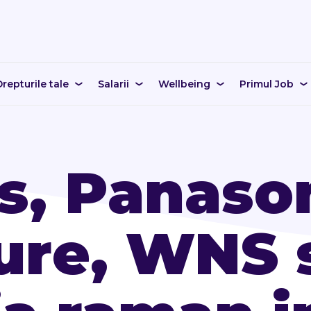
repturile tale
Salarii
Wellbeing
Primul Job
s, Panason
ure, WNS 