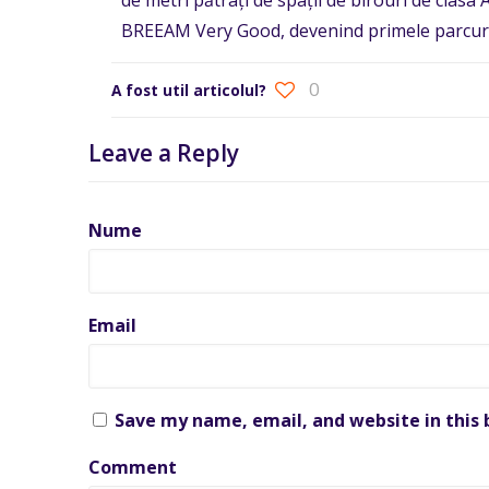
de metri pătrați de spații de birouri de clasa
BREEAM Very Good, devenind primele parcuri 
0
A fost util articolul?
Leave a Reply
Nume
Email
Save my name, email, and website in this
Comment