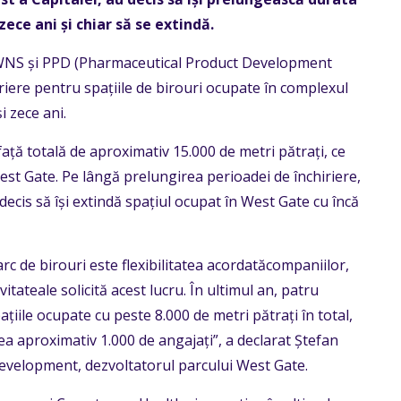
zece ani și chiar să se extindă.
 WNS și PPD (Pharmaceutical Product Development
riere pentru spațiile de birouri ocupate în complexul
i zece ani.
ață totală de aproximativ 15.000 de metri pătrați, ce
est Gate. Pe lângă prelungirea perioadei de închiriere,
decis să își extindă spațiul ocupat în West Gate cu încă
rc de birouri este flexibilitatea acordatăcompaniilor,
itateale solicită acest lucru. În ultimul an, patru
țiile ocupate cu peste 8.000 de metri pătrați în total,
tea aproximativ 1.000 de angajați”, a declarat Ștefan
velopment, dezvoltatorul parcului West Gate.