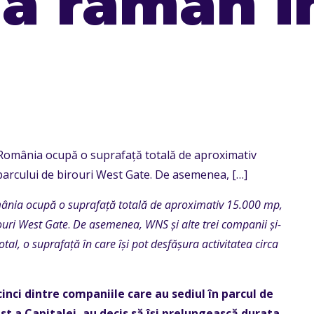
a raman i
România ocupă o suprafață totală de aproximativ
arcului de birouri West Gate. De asemenea,
[…]
ânia ocupă o suprafață totală de aproximativ 15.000 mp,
ouri West Gate
.
De asemenea, WNS și alte trei companii și-
otal
, o suprafață în care își pot desfășura activitatea circa
cinci dintre companiile care au sediul în parcul de
t a Capitalei, au decis să își prelungească durata