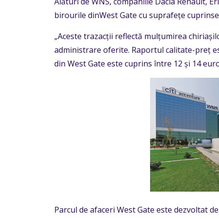
Alături de WNS, companiile Dacia Renault, Eri
birourile dinWest Gate cu suprafețe cuprinse î
„Aceste trazacții reflectă mulțumirea chiriașilor
administrare oferite. Raportul calitate-preț es
din West Gate este cuprins între 12 și 14 eu
Parcul de afaceri West Gate este dezvoltat d