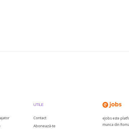
UTILE
ajator
Contact
eJobs este plat
munca din Roman
e
Abonează-te