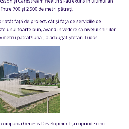
csson și Carestream Health și-au extins în ultimul an
ntre 700 și 2.500 de metri pătrați.
 atât față de proiect, cât și față de serviciile de
te unul foarte bun, având în vedere că nivelul chiriilor
ro/metru pătrat/lună”, a adăugat Ștefan Tudos.
e compania Genesis Development și cuprinde cinci