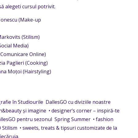
ă alegeti cursul potrivit.
a Ionescu (Make-up
arkovits (Stilism)
ocial Media)
(Comunicare Online)
ia Paglieri (Cooking)
ana Moțoi (Hairstyling)
grafie în Studiourile DallesGO cu diviziile noastre
n&beauty și imagine • designer’s corner – inspiră-te
DallesGO pentru sezonul Spring Summer • fashion
 Stilism • sweets, treats & tipsuri customizate de la
iecăruia.