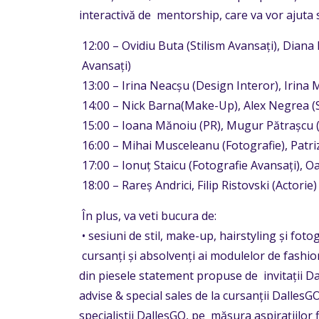
interactivă de mentorship, care va vor ajuta s
12:00 – Ovidiu Buta (Stilism Avansați), Dian
Avansați)
13:00 – Irina Neacșu (Design Interor), Irina M
14:00 – Nick Barna(Make-Up), Alex Negrea (S
15:00 – Ioana Mănoiu (PR), Mugur Pătrașcu 
16:00 – Mihai Musceleanu (Fotografie), Patriz
17:00 – Ionuț Staicu (Fotografie Avansați), O
18:00 – Rareș Andrici, Filip Ristovski (Actorie)
În plus, va veti bucura de:
• sesiuni de stil, make-up, hairstyling și foto
cursanți și absolvenți ai modulelor de fashio
din piesele statement propuse de invitații 
advise & special sales de la cursanții DallesGO
specialiștii DallesGO, pe măsura aspirațiilor f