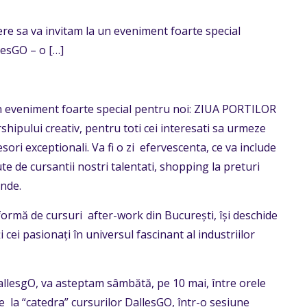
re sa va invitam la un eveniment foarte special
lesGO – o
[…]
un eveniment foarte special pentru noi: ZIUA PORTILOR
ipului creativ, pentru toti cei interesati sa urmeze
sori exceptionali. Va fi o zi efervescenta, ce va include
te de cursantii nostri talentati, shopping la preturi
inde.
tformă de cursuri after-work din București, își deschide
cei pasionați în universul fascinant al industriilor
allesgO, va asteptam sâmbătă, pe 10 mai, între orele
 de la “catedra” cursurilor DallesGO, într-o sesiune