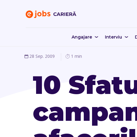
Angajare
Interviu
D
28 Sep. 2009
1 min
10 Sfat
campani