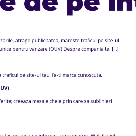
le de pe i
arile, atrage publicitatea, mareste traficul pe site-ul
e unice pentru vanzare (OUV) Despre compania ta,
[…]
traficul pe site-ul tau, fa-ti marca cunoscuta.
OUV)
erite; creeaza mesaje cheie prin care sa subliniezi
-si fac reclama pe internet, consumatori, Wall Street,