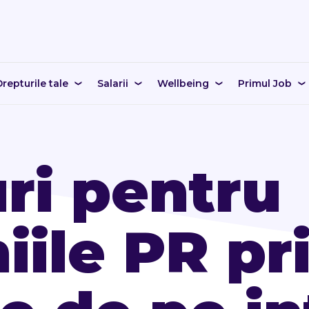
repturile tale
Salarii
Wellbeing
Primul Job
uri pentru
ile PR pr