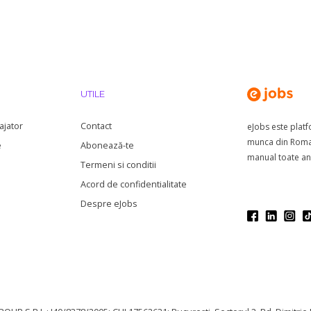
UTILE
ajator
Contact
eJobs este plat
munca din Roman
e
Abonează-te
manual toate anu
Termeni si conditii
Acord de confidentialitate
Despre eJobs