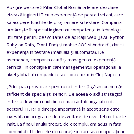
Pozițiile pe care 3Pillar Global România le are deschise
vizează ingineri IT cu o experiență de peste trei ani, care
să acopere funcțiile de programare și testare. Compania
urmărește în special ingineri cu competențe în tehnologii
utilizate pentru dezvoltarea de aplicații web (Java, Python,
Ruby on Rails, Front End) și mobile (iOS si Android), dar si
experiență în testare (manuală și automată). De
asemenea, compania caută și manageri cu experiență
tehnică, în condiţiile în caremanagementul operațional la
nivel global al companiei este concentrat în Cluj-Napoca.
„Principala provocare pentru noi este să găsim un număr
suficient de specialiști seniori. De aceea o axă strategică
este să devenim unul din cei mai căutați angajatori în
sectorul IT, iar o direcție importantă în acest sens este
investiția în programe de dezvoltare de nivel tehnic foarte
înalt. La finalul anului trecut, de exemplu, am adus în fata
comunității IT din cele două orașe în care avem operațiuni