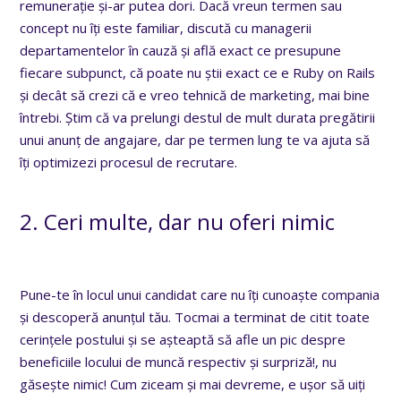
remunerație și-ar putea dori. Dacă vreun termen sau
concept nu îți este familiar, discută cu managerii
departamentelor în cauză și află exact ce presupune
fiecare subpunct, că poate nu știi exact ce e Ruby on Rails
și decât să crezi că e vreo tehnică de marketing, mai bine
întrebi. Știm că va prelungi destul de mult durata pregătirii
unui anunț de angajare, dar pe termen lung te va ajuta să
îți optimizezi procesul de recrutare.
2. Ceri multe, dar nu oferi nimic
Pune-te în locul unui candidat care nu îți cunoaște compania
și descoperă anunțul tău. Tocmai a terminat de citit toate
cerințele postului și se așteaptă să afle un pic despre
beneficiile locului de muncă respectiv și surpriză!, nu
găsește nimic! Cum ziceam și mai devreme, e ușor să uiți