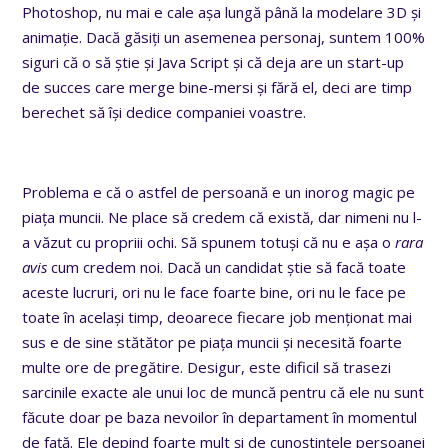
Photoshop, nu mai e cale așa lungă până la modelare 3D și
animație. Dacă găsiți un asemenea personaj, suntem 100%
siguri că o să știe și Java Script și că deja are un start-up
de succes care merge bine-mersi și fără el, deci are timp
berechet să își dedice companiei voastre.
Problema e că o astfel de persoană e un inorog magic pe
piața muncii. Ne place să credem că există, dar nimeni nu l-
a văzut cu propriii ochi. Să spunem totuși că nu e așa o
rara
avis
cum credem noi. Dacă un candidat știe să facă toate
aceste lucruri, ori nu le face foarte bine, ori nu le face pe
toate în același timp, deoarece fiecare job menționat mai
sus e de sine stătător pe piața muncii și necesită foarte
multe ore de pregătire. Desigur, este dificil să trasezi
sarcinile exacte ale unui loc de muncă pentru că ele nu sunt
făcute doar pe baza nevoilor în departament în momentul
de față. Ele depind foarte mult și de cunoștințele persoanei