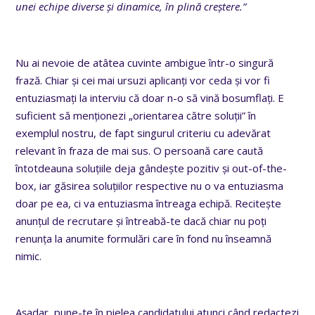
unei echipe diverse și dinamice, în plină creștere.”
Nu ai nevoie de atâtea cuvinte ambigue într-o singură
frază. Chiar și cei mai ursuzi aplicanți vor ceda și vor fi
entuziasmați la interviu că doar n-o să vină bosumflați. E
suficient să menționezi „orientarea către soluții” în
exemplul nostru, de fapt singurul criteriu cu adevărat
relevant în fraza de mai sus. O persoană care caută
întotdeauna soluțiile deja gândește pozitiv și out-of-the-
box, iar găsirea soluțiilor respective nu o va entuziasma
doar pe ea, ci va entuziasma întreaga echipă. Recitește
anunțul de recrutare și întreabă-te dacă chiar nu poți
renunța la anumite formulări care în fond nu înseamnă
nimic.
Așadar, pune-te în pielea candidatului atunci când redactezi