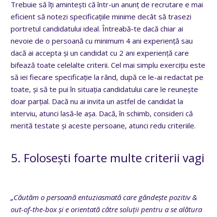
Trebuie să îți amintești că într-un anunț de recrutare e mai
eficient să notezi specificațiile minime decât să trasezi
portretul candidatului ideal. Întreabă-te dacă chiar ai
nevoie de o persoană cu minimum 4 ani experiență sau
dacă ai accepta și un candidat cu 2 ani experiență care
bifează toate celelalte criterii. Cel mai simplu exercițiu este
să iei fiecare specificație la rând, după ce le-ai redactat pe
toate, și să te pui în situația candidatului care le reunește
doar parțial. Dacă nu ai invita un astfel de candidat la
interviu, atunci lasă-le așa. Dacă, în schimb, consideri că
merită testate și aceste persoane, atunci redu criteriile.
5. Folosești foarte multe criterii vagi
„Căutăm o persoană entuziasmată care gândește pozitiv &
out-of-the-box și e orientată către soluții pentru a se alătura