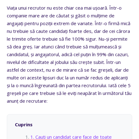
Viața unui recrutor nu este chiar cea mai ușoară. Într-o
companie mare are de căutat și găsit o mulțime de
angajați pentru poziții extrem de variate. Într-o firmă mică
nu trebuie să caute candidați foarte des, dar de cei cărora
le trimite oferte trebuie să fie 100% sigur. Nu-și permite
să dea greș. Iar atunci când trebuie să mulțumească și
candidatul, și angajatorul, adică cel puțin în 99% din cazuri,
nivelul de dificultate al jobului său crește subit. Într-un
astfel de context, nu e de mirare că se fac greșeli, dar de
multe ori aceste lipsuri duc la un număr redus de aplicanți
și la o muncă îngreunată din partea recrutorului. Iată cele 5
greșeli pe care trebuie să le eviți neapărat în următorul tău
anunț de recrutare:
Cuprins
1. Cauți un candidat care face de toate