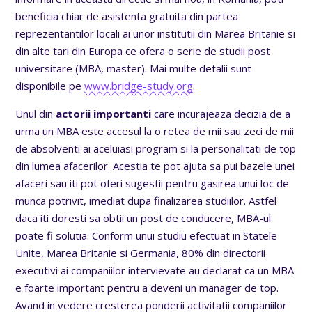
beneficia chiar de asistenta gratuita din partea
reprezentantilor locali ai unor institutii din Marea Britanie si
din alte tari din Europa ce ofera o serie de studii post
universitare (MBA, master). Mai multe detalii sunt
disponibile pe
www.bridge-study.org
.
Unul din
actorii importanti
care incurajeaza decizia de a
urma un MBA este accesul la o retea de mii sau zeci de mii
de absolventi ai aceluiasi program si la personalitati de top
din lumea afacerilor. Acestia te pot ajuta sa pui bazele unei
afaceri sau iti pot oferi sugestii pentru gasirea unui loc de
munca potrivit, imediat dupa finalizarea studiilor. Astfel
daca iti doresti sa obtii un post de conducere, MBA-ul
poate fi solutia. Conform unui studiu efectuat in Statele
Unite, Marea Britanie si Germania, 80% din directorii
executivi ai companiilor intervievate au declarat ca un MBA
e foarte important pentru a deveni un manager de top.
Avand in vedere cresterea ponderii activitatii companiilor