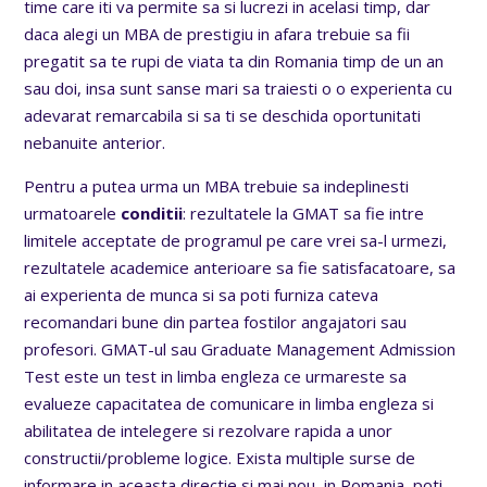
time care iti va permite sa si lucrezi in acelasi timp, dar
daca alegi un MBA de prestigiu in afara trebuie sa fii
pregatit sa te rupi de viata ta din Romania timp de un an
sau doi, insa sunt sanse mari sa traiesti o o experienta cu
adevarat remarcabila si sa ti se deschida oportunitati
nebanuite anterior.
Pentru a putea urma un MBA trebuie sa indeplinesti
urmatoarele
conditii
: rezultatele la GMAT sa fie intre
limitele acceptate de programul pe care vrei sa-l urmezi,
rezultatele academice anterioare sa fie satisfacatoare, sa
ai experienta de munca si sa poti furniza cateva
recomandari bune din partea fostilor angajatori sau
profesori. GMAT-ul sau Graduate Management Admission
Test este un test in limba engleza ce urmareste sa
evalueze capacitatea de comunicare in limba engleza si
abilitatea de intelegere si rezolvare rapida a unor
constructii/probleme logice. Exista multiple surse de
informare in aceasta directie si mai nou, in Romania, poti