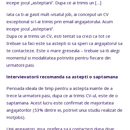
incepe jocul „asteptarii”. Dupa ce ai trimis un
[…]
Iata ca ti-ai gasit mult-visatul job, ai conceput un CV
exceptional si l-ai trimis prin email angajatorului. Acum
incepe jocul „asteptarii”.
Dupa ce ai trimis un CV, esti tentat sa crezi ca tot ce
trebuie sa faci este sa astepti si sa speri ca angajatorul sa
te contacteze. Este o mare greseala – trebuie sa iti alegi
momentul si modalitatea potrivite pentru fiecare din
urmatorii pasi.
Intervievatorii recomanda sa astepti o saptamana
Perioada ideala de timp pentru a astepta inainte de a
trece la urmatorii pasi, dupa ce ai trimis CV-ul, este de o
saptamana. Acest lucru este confirmat de majoritatea
angajatorilor (53% dintre ei, potrivit unui studiu realizat de
HotJobs).
Unii angajatori, insa, prefera sa ii contactezi dupa doar