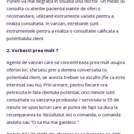
Puneti-va mai degraba in situatia unui doctor. Un medic isi
consulta cu atentie pacientul inainte de oferi o
recomandare, utilizand instrumente variate pentru a
realiza consultatia. In vanzari, intrebarile sunt
instrumentele pentru a realiza o consultatie calificata a
potentialului client.
2. Vorbesti prea mult ?
Agentii de vanzari care se concentreaza prea mult asupra
ofertei lor, sfarsesc prin a domina conversatia cu
potentialul client, iar acesta trebuie sa asculte (fie ca este
interesat sau nu). Prin urmare, pentru fiecare ora
petrecuta in fata clientului potential, cinci minute sunt
consumate cu vanzarea produsului / serviciului si 55 de
minute se spun lucruri care ar putea de fapt sa duca la
recumpararea lui. Rezultatul: nici o comanda, o comanda
anulata sau “O sa ma mai gandesc.”
Regula 80/ 20 (80% din afacerea ta se bazeaza pe 20%