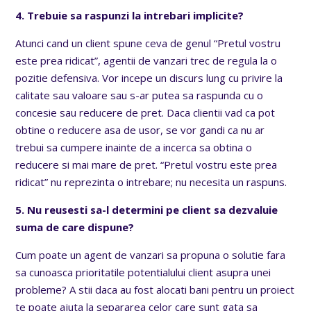
4. Trebuie sa raspunzi la intrebari implicite?
Atunci cand un client spune ceva de genul “Pretul vostru
este prea ridicat”, agentii de vanzari trec de regula la o
pozitie defensiva. Vor incepe un discurs lung cu privire la
calitate sau valoare sau s-ar putea sa raspunda cu o
concesie sau reducere de pret. Daca clientii vad ca pot
obtine o reducere asa de usor, se vor gandi ca nu ar
trebui sa cumpere inainte de a incerca sa obtina o
reducere si mai mare de pret. “Pretul vostru este prea
ridicat” nu reprezinta o intrebare; nu necesita un raspuns.
5. Nu reusesti sa-l determini pe client sa dezvaluie
suma de care dispune?
Cum poate un agent de vanzari sa propuna o solutie fara
sa cunoasca prioritatile potentialului client asupra unei
probleme? A stii daca au fost alocati bani pentru un proiect
te poate ajuta la separarea celor care sunt gata sa