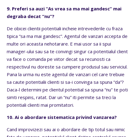
9. Preferi sa auzi “As vrea sa ma mai gandesc” mai
degraba decat “nu”?
De obicei clientii potentiali incheie intrevederile cu fraza
tipica “sa ma mai gandesc”. Agentul de vanzari accepta de
multe ori aceasta nehotarare. E mai usor sa ii spui
manager-ului sau sa te convingi singur ca potentialul client
va face o comanda pe viitor decat sa recunosti ca
respectivul nu doreste sa cumpere produsul sau serviciul.
Pana la urma nu este agentul de vanzari cel care trebuie
sa caute potentialii clienti si sa-i convinga sa spuna “da”?
Daca-l determini pe clientul potential sa spuna “nu” te poti
simti respins, ratat. Dar un “nu” iti permite sa treci la
potentiali clienti mai promitatori.
10. Ai o abordare sistematica privind vanzarea?
Cand improvizezi sau ai o abordare de tip totul sau nimic
fata de vanzare, potentialul client detine controlul asupra