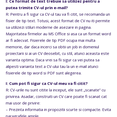
I: Ce format de text trebuie sa utilizez pentru a
putea trimite CV-ul prin e-mail?
R: Pentru a fi sigur ca CV-ul tau va fi citit, se recomanda un
fisier de tip text. Totusi, acest format de CV nu iti permite
sa utilizezi stiluri moderne de asezare in pagina.
Majoritatea firmelor au MS Office si asa ca un format word
ar fi adecvat. Fisierele de tip PDF ocupa mai multa
memorie, dar daca incerci sa obtii un job in domeniul
proiectarii si ai un CV deosebit, cu stil, atunci aceasta este
varianta optima. Daca vrei sa fii sigur ca vei putea sa
alipesti varianta text a CV-ului tau la un e-mail atunci
fisierele de tip word si PDF sunt alegerea.
I: Cum pot fi sigur ca CV-ul meu va fi citit?
R: CV-urile nu sunt citite la inceput, ele sunt „scanate” cu
privirea. Asadar, construiti un CV care poate fi scanat cat
mai usor de privire:
– Prezinta informatia in propozitii scurte si compacte. Evita
paragrafele ample.