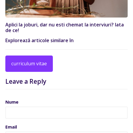
Aplici la joburi, dar nu esti chemat la interviuri? Iata
de ce!
Explorează articole similare în
curriculum vitae
Leave a Reply
Nume
Email