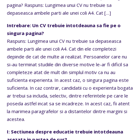
pagina? Raspuns: Lungimea unui CV nu trebuie sa
depaseasca ambele parti ale unei coli A4. Cat
[…]
Intrebare: Un CV trebuie intotdeauna sa fie pe o
singura pagina?
Raspuns: Lungimea unui CV nu trebuie sa depaseasca
ambele parti ale unei coli A4. Cat din ele completezi
depinde de cat de multe ai realizat. Persoanelor care nu
si-au terminat studiile din diverse motive le-ar fi dificil sa
completeze atat de mult din simplul motiv ca nu au
suficienta experienta. In acest caz, o singura pagina este
suficienta. In caz contrar, candidatii cu o experienta bogata
ar trebui sa includa, selectiv, dintre referintele pe care le
poseda astfel incat sa se incadreze. In acest caz, fii atent
la marimea paragrafelor si a distantelor dintre margini si
acestea.
I: Sectiunea despre educatie trebuie intotdeauna
asezata in partea de sus?