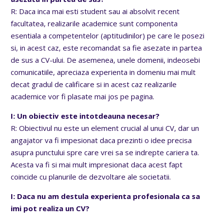
R: Daca inca mai esti student sau ai absolvit recent
facultatea, realizarile academice sunt componenta
esentiala a competentelor (aptitudinilor) pe care le posezi
si, in acest caz, este recomandat sa fie asezate in partea
de sus a CV-ului. De asemenea, unele domenii, indeosebi
comunicatiile, apreciaza experienta in domeniu mai mult
decat gradul de calificare si in acest caz realizarile
academice vor fi plasate mai jos pe pagina.
I: Un obiectiv este intotdeauna necesar?
R: Obiectivul nu este un element crucial al unui CV, dar un
angajator va fi impesionat daca prezinti o idee precisa
asupra punctului spre care vrei sa se indrepte cariera ta.
Acesta va fi si mai mult impresionat daca acest fapt
coincide cu planurile de dezvoltare ale societatii.
I: Daca nu am destula experienta profesionala ca sa
imi pot realiza un CV?