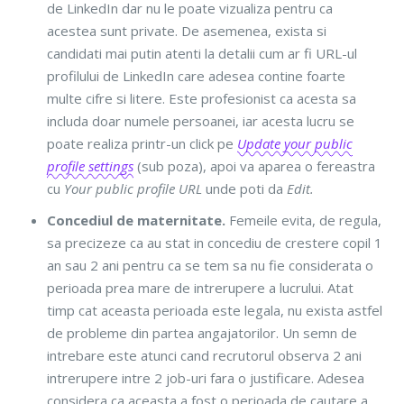
de LinkedIn dar nu le poate vizualiza pentru ca
acestea sunt private. De asemenea, exista si
candidati mai putin atenti la detalii cum ar fi URL-ul
profilului de LinkedIn care adesea contine foarte
multe cifre si litere. Este profesionist ca acesta sa
includa doar numele persoanei, iar acesta lucru se
poate realiza printr-un click pe
Update your public
profile settings
(sub poza), apoi va aparea o fereastra
cu
Your public profile URL
unde poti da
Edit.
Concediul de maternitate.
Femeile evita, de regula,
sa precizeze ca au stat in concediu de crestere copil 1
an sau 2 ani pentru ca se tem sa nu fie considerata o
perioada prea mare de intrerupere a lucrului. Atat
timp cat aceasta perioada este legala, nu exista astfel
de probleme din partea angajatorilor. Un semn de
intrebare este atunci cand recrutorul observa 2 ani
intrerupere intre 2 job-uri fara o justificare. Adesea
considera ca aceasta a fost o perioada de cautare a