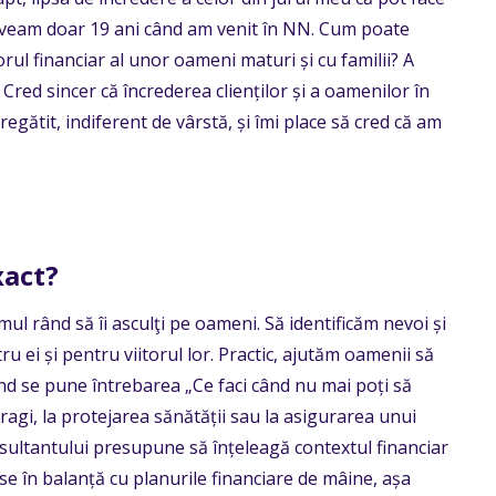
, aveam doar 19 ani când am venit în NN. Cum poate
rul financiar al unor oameni maturi și cu familii? A
Cred sincer că încrederea clienților și a oamenilor în
egătit, indiferent de vârstă, și îmi place să cred că am
xact?
ul rând să îi asculţi pe oameni. Să identificăm nevoi și
 ei și pentru viitorul lor. Practic, ajutăm oamenii să
nd se pune întrebarea „Ce faci când nu mai poți să
i dragi, la protejarea sănătății sau la asigurarea unui
consultantului presupune să înțeleagă contextul financiar
 puse în balanță cu planurile financiare de mâine, așa