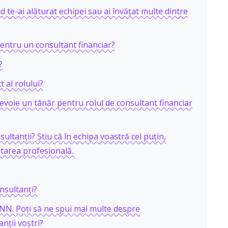
nd te-ai alăturat echipei sau ai învățat multe dintre
pentru un consultant financiar?
?
t al rolului?
nevoie un tânăr pentru rolul de consultant financiar
sultanții? Știu că în echipa voastră cel puțin,
ltarea profesională.
nsultanți?
 NN. Poți să ne spui mai multe despre
nții voștri?