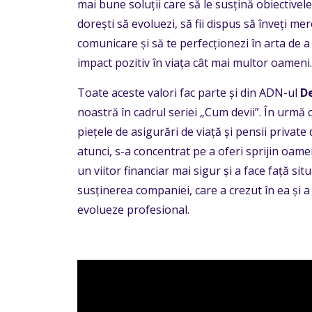
mai bune soluții care să le susțină obiectivele
dorești să evoluezi, să fii dispus să înveți mer
comunicare și să te perfecționezi în arta de a
impact pozitiv în viața cât mai multor oameni.
Toate aceste valori fac parte și din ADN-ul
De
noastră în cadrul seriei „Cum devii”. În urmă 
piețele de asigurări de viață și pensii private 
atunci, s-a concentrat pe a oferi sprijin oamen
un viitor financiar mai sigur și a face față sit
susținerea companiei, care a crezut în ea și a a
evolueze profesional.