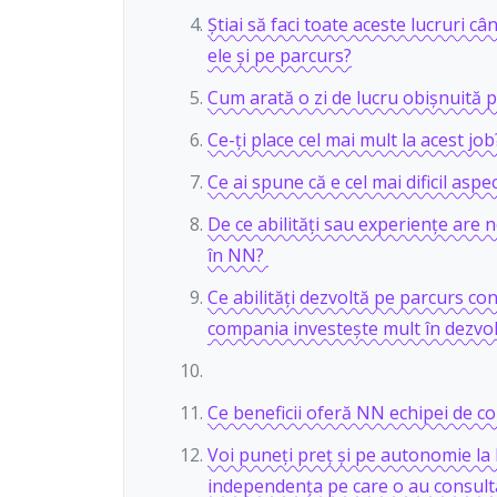
Știai să faci toate aceste lucruri câ
ele și pe parcurs?
Cum arată o zi de lucru obișnuită 
Ce-ți place cel mai mult la acest job
Ce ai spune că e cel mai dificil aspec
De ce abilități sau experiențe are 
în NN?
Ce abilități dezvoltă pe parcurs con
compania investește mult în dezvo
Ce beneficii oferă NN echipei de co
Voi puneți preț și pe autonomie la
independența pe care o au consulta