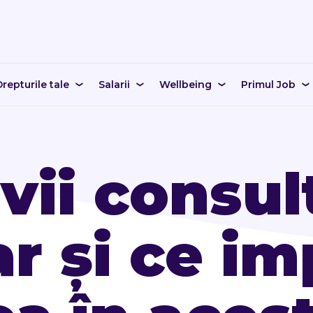
repturile tale
Salarii
Wellbeing
Primul Job
ii consul
ar și ce i