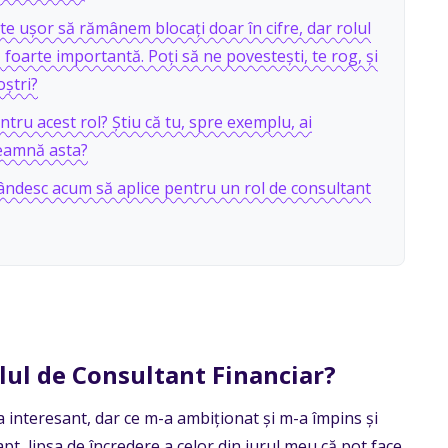
e ușor să rămânem blocați doar în cifre, dar rolul
oarte importantă. Poți să ne povestești, te rog, și
oștri?
entru acest rol? Știu că tu, spre exemplu, ai
eamnă asta?
ândesc acum să aplice pentru un rol de consultant
olul de Consultant Financiar?
 interesant, dar ce m-a ambiționat și m-a împins și
apt, lipsa de încredere a celor din jurul meu că pot face