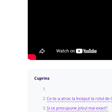
Cuprins
Ce te-a atras la început la rolul de
Și ce presupune jobul mai exact?