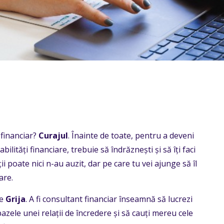
 financiar?
Curajul
. Înainte de toate, pentru a deveni
ilități financiare, trebuie să îndrăznești și să îți faci
i poate nici n-au auzit, dar pe care tu vei ajunge să îl
are.
e
Grija
.
A fi consultant financiar înseamnă să lucrezi
bazele unei relații de încredere și să cauți mereu cele