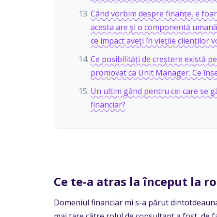
Când vorbim despre finanțe, e foart
acesta are și o componentă umană f
ce impact aveți în viețile clienților v
Ce posibilități de creștere există p
promovat ca Unit Manager. Ce îns
Un ultim gând pentru cei care se g
financiar?
Ce te-a atras la început la r
Domeniul financiar mi s-a părut dintotdeauna
mai tare către rolul de consultant a fost, de f