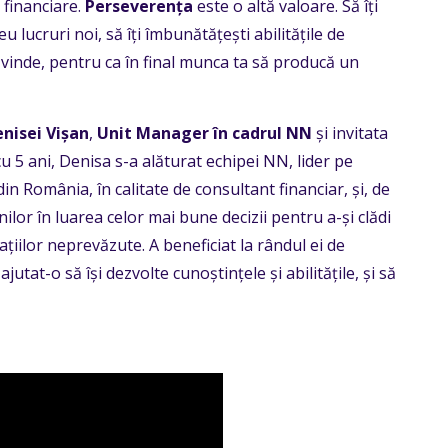
 financiare.
Perseverența
este o altă valoare.
Să îți
eu lucruri noi, să îți îmbunătățești abilitățile de
 vinde, pentru ca în final munca ta să producă un
nisei Vișan
,
Unit Manager în cadrul NN
și invitata
cu 5 ani, Denisa s-a alăturat echipei NN, lider pe
din România, în calitate de consultant financiar, și, de
ilor în luarea celor mai bune decizii pentru a-și clădi
uațiilor neprevăzute. A beneficiat la rândul ei de
jutat-o să își dezvolte cunoștințele și abilitățile, și să