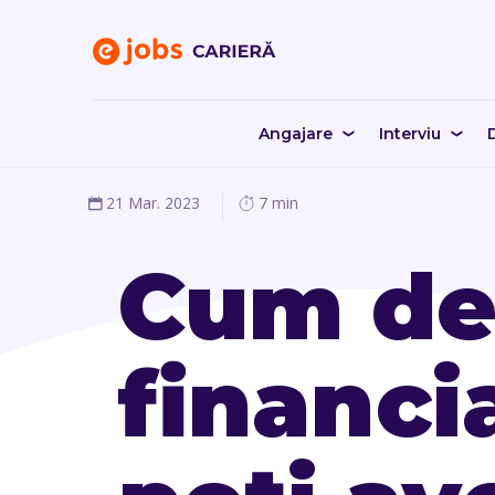
Angajare
Interviu
D
21 Mar. 2023
7 min
Cum dev
financi