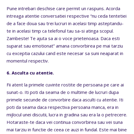
Pune intrebari deschise care permit un raspuns. Acorda
intreaga atentie conversatiei respective “nu ceda tentetiei
de a face doua sau trei lucruri in acelasi timp asteptandu-
te in acelasi timp ca telefonul tau sa-si atinga scopul.
Zambeste! Te ajuta sa ai o voce prietenoasa. Daca esti
suparat sau emotionat” amana convorbirea pe mai tarziu
cu exceptia cazului cand este necesar sa suni neaparat in
momentul respectiv.
6. Asculta cu atentie.
Fii atent la primele cuvinte rostite de persoana pe care ai
sunat-o. Iti poti da seama de o multime de lucruri dupa
primele secunde de convorbire daca asculti cu atentie. Iti
poti da seama daca respectiva persoana manca, era in
mijlocul unei discutii, lucra in gradina sau era la o petrecere.
Hotaraste-te daca vei continua convorbirea sau vei suna
mai tarziu in functie de ceea ce auzi in fundal. Este mai bine