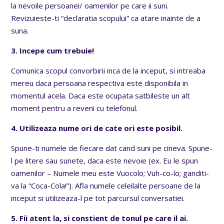
la nevoile persoanei/ oamenilor pe care ii suni.
Revizuieste-ti “declaratia scopului” ca atare inainte de a
suna.
3. Incepe cum trebuie!
Comunica scopul convorbirii inca de la inceput, si intreaba
mereu daca persoana respectiva este disponibila in
momentul acela. Daca este ocupata satbileste un alt
moment pentru a reveni cu telefonul.
4. Utilizeaza nume ori de cate ori este posibil.
Spune-ti numele de fiecare dat cand suni pe cineva. Spune-
l pe litere sau sunete, daca este nevoie (ex. Eu le spun
oamenilor – Numele meu este Vuocolo; Vuh-co-lo; ganditi-
va la “Coca-Cola!”). Afla numele celeilalte persoane de la
inceput si utilizeaza-l pe tot parcursul conversatiei.
5. Fii atent la, si constient de tonul pe care il ai.