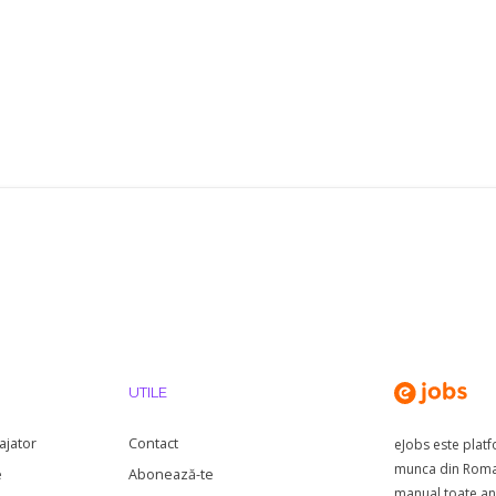
UTILE
ajator
Contact
eJobs este plat
munca din Roman
e
Abonează-te
manual toate anu