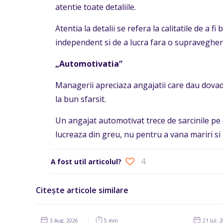
atentie toate detaliile.
Atentia la detalii se refera la calitatile de a f
independent si de a lucra fara o supravegher
„Automotivatia”
Managerii apreciaza angajatii care dau dovada d
la bun sfarsit.
Un angajat automotivat trece de sarcinile pe c
lucreaza din greu, nu pentru a vana mariri si 
4
A fost util articolul?
Citește articole similare
3 Aug. 2026
5 min
21 Jul. 