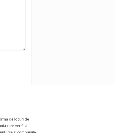
forma de locuri de
ia care verifica
nturile si companiile.