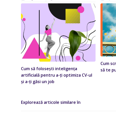
Cum scr
Cum să folosești inteligența
să te p
artificială pentru a-ți optimiza CV-ul
și a-ți găsi un job
Explorează articole similare în