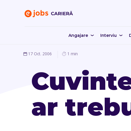
Angajare
Interviu
D
17 Oct. 2006
1 min
Cuvinte
ar treb