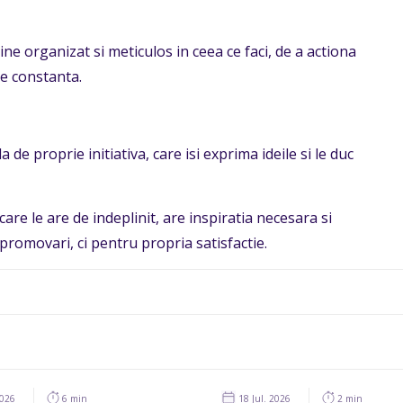
i bine organizat si meticulos in ceea ce faci, de a actiona
e constanta.
e proprie initiativa, care isi exprima ideile si le duc
are le are de indeplinit, are inspiratia necesara si
promovari, ci pentru propria satisfactie.
2026
6 min
18 Jul. 2026
2 min