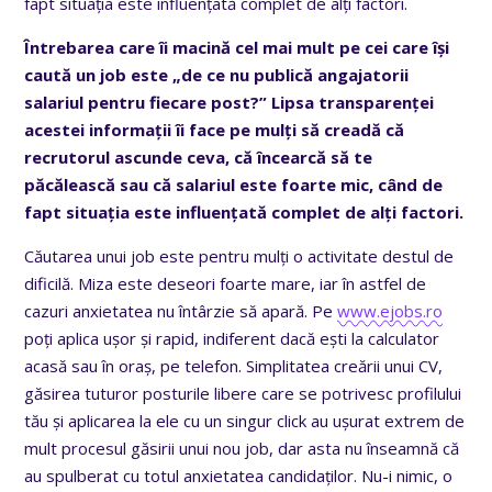
fapt situația este influențată complet de alți factori.
Întrebarea care îi macină cel mai mult pe cei care își
caută un job este „de ce nu publică angajatorii
salariul pentru fiecare post?” Lipsa transparenței
acestei informații îi face pe mulți să creadă că
recrutorul ascunde ceva, că încearcă să te
păcălească sau că salariul este foarte mic, când de
fapt situația este influențată complet de alți factori.
Căutarea unui job este pentru mulți o activitate destul de
dificilă. Miza este deseori foarte mare, iar în astfel de
cazuri anxietatea nu întârzie să apară. Pe
www.ejobs.ro
poți aplica ușor și rapid, indiferent dacă ești la calculator
acasă sau în oraș, pe telefon. Simplitatea creării unui CV,
găsirea tuturor posturile libere care se potrivesc profilului
tău și aplicarea la ele cu un singur click au ușurat extrem de
mult procesul găsirii unui nou job, dar asta nu înseamnă că
au spulberat cu totul anxietatea candidaților. Nu-i nimic, o