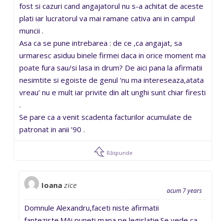
fost si cazuri cand angajatorul nu s-a achitat de aceste
plati iar lucratorul va mai ramane cativa ani in campul
muncii .
Asa ca se pune intrebarea : de ce ,ca angajat, sa
urmaresc asiduu binele firmei daca in orice moment ma
poate fura sau/si lasa in drum? De aici pana la afirmatii
nesimtite si egoiste de genul ‘nu ma intereseaza,atata
vreau’ nu e mult iar privite din alt unghi sunt chiar firesti
.
Se pare ca a venit scadenta facturilor acumulate de
patronat in anii ’90 .
Răspunde
Ioana
zice
acum 7 years
Domnule Alexandru,faceti niste afirmatii
fanteziste.MAi puneti mana pe legislatie.Se vede ca