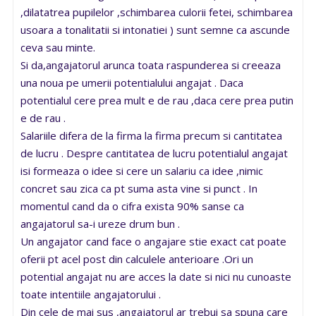
,dilatatrea pupilelor ,schimbarea culorii fetei, schimbarea
usoara a tonalitatii si intonatiei ) sunt semne ca ascunde
ceva sau minte.
Si da,angajatorul arunca toata raspunderea si creeaza
una noua pe umerii potentialului angajat . Daca
potentialul cere prea mult e de rau ,daca cere prea putin
e de rau .
Salariile difera de la firma la firma precum si cantitatea
de lucru . Despre cantitatea de lucru potentialul angajat
isi formeaza o idee si cere un salariu ca idee ,nimic
concret sau zica ca pt suma asta vine si punct . In
momentul cand da o cifra exista 90% sanse ca
angajatorul sa-i ureze drum bun .
Un angajator cand face o angajare stie exact cat poate
oferii pt acel post din calculele anterioare .Ori un
potential angajat nu are acces la date si nici nu cunoaste
toate intentiile angajatorului .
Din cele de mai sus ,angajatorul ar trebui sa spuna care