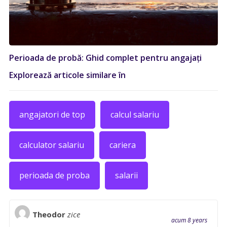
Perioada de probă: Ghid complet pentru angajați
Explorează articole similare în
angajatori de top
calcul salariu
calculator salariu
cariera
perioada de proba
salarii
Theodor
zice
acum 8 years