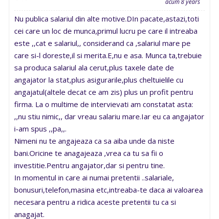
acum 8 years
Nu publica salariul din alte motive.DIn pacate,astazi,toti
cei care un loc de munca,primul lucru pe care il intreaba
este ,,cat e salariul,, considerand ca ,salariul mare pe
care si-l doreste,il si merita.E,nu e asa. Munca ta,trebuie
sa produca salariul ala cerut,plus taxele date de
angajator la stat,plus asigurarile,plus cheltuielile cu
angajatul(altele decat ce am zis) plus un profit pentru
firma. La o multime de intervievati am constatat asta:
,,nu stiu nimic,, dar vreau salariu mare.Iar eu ca angajator
i-am spus ,,pa,,.
Nimeni nu te angajeaza ca sa aiba unde da niste
bani.Oricine te anagajeaza ,vrea ca tu sa fii o
investitie.Pentru angajator,dar si pentru tine.
In momentul in care ai numai pretentii ..salariale,
bonusuri,telefon,masina etc,intreaba-te daca ai valoarea
necesara pentru a ridica aceste pretentii tu ca si
anagajat.