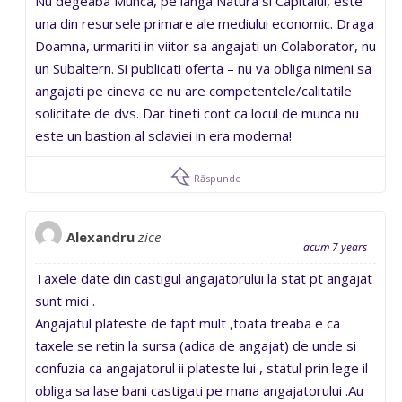
Nu degeaba Munca, pe langa Natura si Capitalul, este
una din resursele primare ale mediului economic. Draga
Doamna, urmariti in viitor sa angajati un Colaborator, nu
un Subaltern. Si publicati oferta – nu va obliga nimeni sa
angajati pe cineva ce nu are competentele/calitatile
solicitate de dvs. Dar tineti cont ca locul de munca nu
este un bastion al sclaviei in era moderna!
Răspunde
Alexandru
zice
acum 7 years
Taxele date din castigul angajatorului la stat pt angajat
sunt mici .
Angajatul plateste de fapt mult ,toata treaba e ca
taxele se retin la sursa (adica de angajat) de unde si
confuzia ca angajatorul ii plateste lui , statul prin lege il
obliga sa lase bani castigati pe mana angajatorului .Au