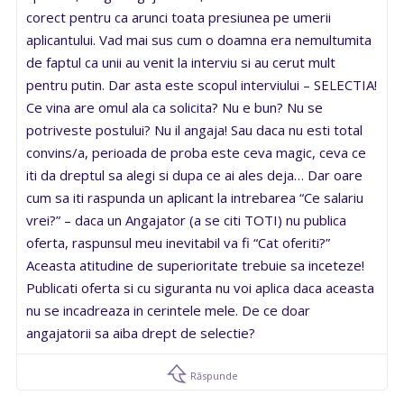
corect pentru ca arunci toata presiunea pe umerii
aplicantului. Vad mai sus cum o doamna era nemultumita
de faptul ca unii au venit la interviu si au cerut mult
pentru putin. Dar asta este scopul interviului – SELECTIA!
Ce vina are omul ala ca solicita? Nu e bun? Nu se
potriveste postului? Nu il angaja! Sau daca nu esti total
convins/a, perioada de proba este ceva magic, ceva ce
iti da dreptul sa alegi si dupa ce ai ales deja… Dar oare
cum sa iti raspunda un aplicant la intrebarea “Ce salariu
vrei?” – daca un Angajator (a se citi TOTI) nu publica
oferta, raspunsul meu inevitabil va fi “Cat oferiti?”
Aceasta atitudine de superioritate trebuie sa inceteze!
Publicati oferta si cu siguranta nu voi aplica daca aceasta
nu se incadreaza in cerintele mele. De ce doar
angajatorii sa aiba drept de selectie?
Răspunde