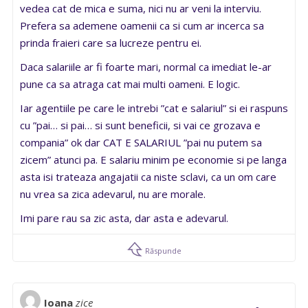
vedea cat de mica e suma, nici nu ar veni la interviu.
Prefera sa ademene oamenii ca si cum ar incerca sa
prinda fraieri care sa lucreze pentru ei.
Daca salariile ar fi foarte mari, normal ca imediat le-ar
pune ca sa atraga cat mai multi oameni. E logic.
Iar agentiile pe care le intrebi ”cat e salariul” si ei raspuns
cu ”pai… si pai… si sunt beneficii, si vai ce grozava e
compania” ok dar CAT E SALARIUL ”pai nu putem sa
zicem” atunci pa. E salariu minim pe economie si pe langa
asta isi trateaza angajatii ca niste sclavi, ca un om care
nu vrea sa zica adevarul, nu are morale.
Imi pare rau sa zic asta, dar asta e adevarul.
Răspunde
Ioana
zice