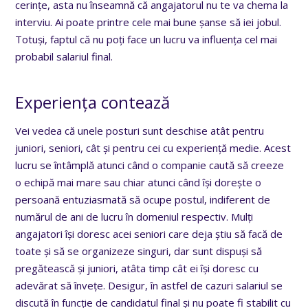
cerințe, asta nu înseamnă că angajatorul nu te va chema la
interviu. Ai poate printre cele mai bune șanse să iei jobul.
Totuși, faptul că nu poți face un lucru va influența cel mai
probabil salariul final.
Experiența contează
Vei vedea că unele posturi sunt deschise atât pentru
juniori, seniori, cât și pentru cei cu experiență medie. Acest
lucru se întâmplă atunci când o companie caută să creeze
o echipă mai mare sau chiar atunci când își dorește o
persoană entuziasmată să ocupe postul, indiferent de
numărul de ani de lucru în domeniul respectiv. Mulți
angajatori își doresc acei seniori care deja știu să facă de
toate și să se organizeze singuri, dar sunt dispuși să
pregătească și juniori, atâta timp cât ei își doresc cu
adevărat să învețe. Desigur, în astfel de cazuri salariul se
discută în funcție de candidatul final și nu poate fi stabilit cu