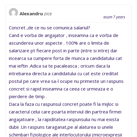
Alexandru
zice
acum 7 years
Concret ,de ce nu se comunica salariul?
Cand e vorba de angajator , inseamna ca e vorba de
ascunderea unor aspecte . 100% are o limita de
salarizare pt fiecare post in parte (intre si intre) dar
incearca sa cumpere forta de munca a candidatului cat
mai ieftin .Adica sa te pacaleasca ; oricum daca la
intrebarea directa a candidatului cu cat este creditat
postul pe care vrea sa-l ocupe nu primeste un raspuns
concret si rapid inseamna ca ceea ce urmeaza e o
pierdere de timp .
Daca la faza cu raspunsul concret poate fi la mijloc si
caracterul celui care poarta interviul din partrea firmei
angajatoare , la rapiditatea raspunsului nu mai exista
dubii .Un raspuns taraganat,pe al alaturea si unele
schimbari fiziologice ale interlocutorului (microexpresii