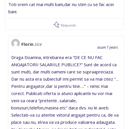
Toti vrem cat mai multi bani,dar nu stim cu se fac acei
bani.
Răspunde
Florin
zice
acum 7 years
Draga Doamna, intrebarea era “DE CE NU FAC
ANGAJATORII SALARIILE PUBLICE?” Sunt de acord ca
sunt multi, dar multi oameni care se supraapreciaza.
Dar nu asta era subiectul! Imi permit sa va mai citez “…
Pentru angajator,dar si pentru tine….” – nimic mai
corect. Publicati oferta si atunci aplicantii nu vor mai
veni sa ceara “pretentii ..salariale,
bonusuri,telefon,masina etc” daca dvs. nu le aveti.
Selectati-va cu atentie viitorul angajat pentru ca, de va
place sau nu, el/ea va va produce valoarea adaugata.