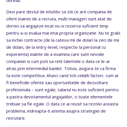
doreau.
Desi pare destul de intutitiv sa stii ce are compania de
oferit inainte de a recruta, multi manageri sunt atat de
dornici sa angajeze incat nu-si rezerva suficient timp
pentru a-si evalua mai intai propria organizatie. Nu te grabi
sa inchei contracte (de la cateva mii de dolari la zeci de mii
de dolari, de la entry-level, respectiv la personal cu
experienta) inainte de a examina care sunt nevoile
companiei si cum poti sa retii talentele o data ce le-ai
atras prin intermediul banilor. Totusi, asigura-te ca firma
ta este competitiva. Atunci cand toti ceilalti factori- cum ar
fi beneficiile oferite sau oportunitatile de dezvoltare
profesionala – sunt egale, salariul nu este suficient pentru
a pastra devotamentul angajatilor, ci toate elementele
trebuie sa fie egale. O data ce ai reusit sa rezolvi aceasta
problema, indreapta-ti atentia asupra strategiei de
recrutare.