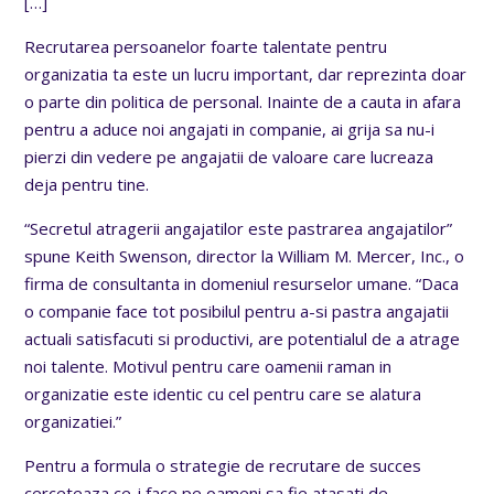
[…]
Recrutarea persoanelor foarte talentate pentru
organizatia ta este un lucru important, dar reprezinta doar
o parte din politica de personal. Inainte de a cauta in afara
pentru a aduce noi angajati in companie, ai grija sa nu-i
pierzi din vedere pe angajatii de valoare care lucreaza
deja pentru tine.
“Secretul atragerii angajatilor este pastrarea angajatilor”
spune Keith Swenson, director la William M. Mercer, Inc., o
firma de consultanta in domeniul resurselor umane. “Daca
o companie face tot posibilul pentru a-si pastra angajatii
actuali satisfacuti si productivi, are potentialul de a atrage
noi talente. Motivul pentru care oamenii raman in
organizatie este identic cu cel pentru care se alatura
organizatiei.”
Pentru a formula o strategie de recrutare de succes
cerceteaza ce-i face pe oameni sa fie atasati de