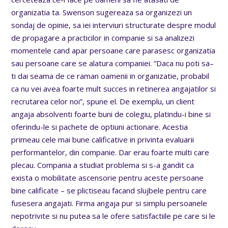
organizatia ta. Swenson sugereaza sa organizezi un
sondaj de opinie, sa iei interviuri structurate despre modul
de propagare a practicilor in companie si sa analizezi
momentele cand apar persoane care parasesc organizatia
sau persoane care se alatura companiei. “Daca nu poti sa–
ti dai seama de ce raman oamenii in organizatie, probabil
ca nu vei avea foarte mult succes in retinerea angajatilor si
recrutarea celor noi”, spune el. De exemplu, un client
angaja absolventi foarte buni de colegiu, platindu-i bine si
oferindu-le si pachete de optiuni actionare. Acestia
primeau cele mai bune calificative in privinta evaluarii
performantelor, din companie. Dar erau foarte multi care
plecau. Compania a studiat problema si s-a gandit ca
exista o mobilitate ascensorie pentru aceste persoane
bine calificate – se plictiseau facand slujbele pentru care
fusesera angajati. Firma angaja pur si simplu persoanele
nepotrivite si nu putea sa le ofere satisfactiile pe care si le