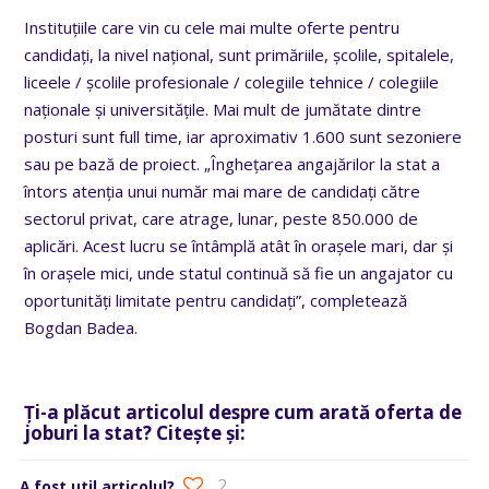
Instituțiile care vin cu cele mai multe oferte pentru
candidați, la nivel național, sunt primăriile, școlile, spitalele,
liceele / școlile profesionale / colegiile tehnice / colegiile
naționale și universitățile. Mai mult de jumătate dintre
posturi sunt full time, iar aproximativ 1.600 sunt sezoniere
sau pe bază de proiect. „Înghețarea angajărilor la stat a
întors atenția unui număr mai mare de candidați către
sectorul privat, care atrage, lunar, peste 850.000 de
aplicări. Acest lucru se întâmplă atât în orașele mari, dar și
în orașele mici, unde statul continuă să fie un angajator cu
oportunități limitate pentru candidați”, completează
Bogdan Badea.
Ți-a plăcut articolul despre cum arată oferta de
joburi la stat? Citește și:
2
A fost util articolul?