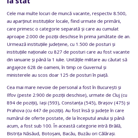
la stat
Cele mai multe locuri de muncă vacante, respectiv 8.500,
au aparținut instituțiilor locale, fiind urmate de primării,
care primesc o categorie separată și care au cumulat
aproape 2.000 de poziții deschise în prima jumătate de an.
Urmează instituțiile județene, cu 1.500 de posturi și
instituțiile naționale cu 827 de posturi care au fost vacante
din ianuarie și până la 1 iulie. Unitățile militare au căutat să
angajeze 628 de oameni, în timp ce Guvernul și
ministerele au scos doar 125 de posturi în piață.
Cea mai mare nevoie de personal a fost în București și
Ilfov (peste 2.900 de poziții deschise), urmate de Cluj (cu
894 de poziții), Iași (593), Constanța (545), Brașov (475) și
Prahova (cu 447 de poziții). Au fost însă și județe în care
numărul de oferte postate, de la începutul anului și până
acum, a fost sub 100. În această categorie intră Brăilă,
Bistrița Năsăud, Botoșani, Bacău, Buzău ori Călărași.