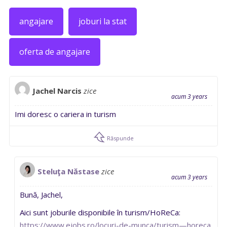
angajare
joburi la stat
oferta de angajare
Jachel Narcis
zice
acum 3 years
Imi doresc o cariera in turism
Răspunde
Steluţa Năstase
zice
acum 3 years
Bună, Jachel,
Aici sunt joburile disponibile în turism/HoReCa:
https://www.ejobs.ro/locuri-de-munca/turism—horeca