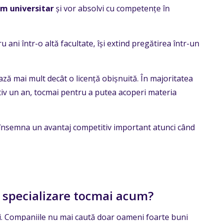
m universitar
și vor absolvi cu competențe în
ru ani într-o altă facultate, își extind pregătirea într-un
ză mai mult decât o licență obișnuită. În majoritatea
tiv un an, tocmai pentru a putea acoperi materia
e însemna un avantaj competitiv important atunci când
a specializare tocmai acum?
ni. Companiile nu mai caută doar oameni foarte buni