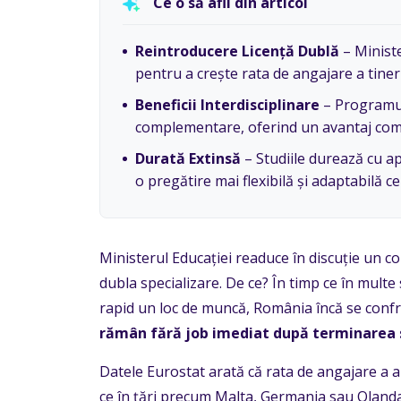
Ce o să afli din articol
Reintroducere Licență Dublă
– Ministe
pentru a crește rata de angajare a tineri
Beneficii Interdisciplinare
– Programul
complementare, oferind un avantaj comp
Durată Extinsă
– Studiile durează cu a
o pregătire mai flexibilă și adaptabilă ce
Ministerul Educației readuce în discuție un c
dubla specializare. De ce? În timp ce în multe
rapid un loc de muncă, România încă se conf
rămân fără job imediat după terminarea s
Datele Eurostat arată că rata de angajare a 
ce în țări precum Malta, Germania sau Olanda 