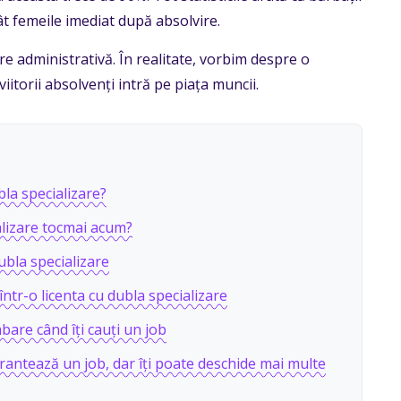
t femeile imediat după absolvire.
 administrativă. În realitate, vorbim despre o
itorii absolvenți intră pe piața muncii.
bla specializare?
alizare tocmai acum?
ubla specializare
ntr-o licenta cu dubla specializare
are când îți cauți un job
rantează un job, dar îți poate deschide mai multe