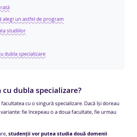
irată
să alegi un astfel de program
a studiilor
cu dubla specializare
 cu dubla specializare?
acultatea cu o singură specializare. Dacă își doreau
ariante: fie începeau o a doua facultate, fie urmau
are,
studenții vor putea studia două domenii