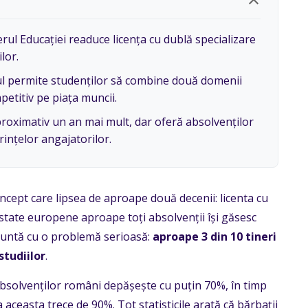
rul Educației readuce licența cu dublă specializare
lor.
 permite studenților să combine două domenii
etitiv pe piața muncii.
proximativ un an mai mult, dar oferă absolvenților
rințelor angajatorilor.
oncept care lipsea de aproape două decenii: licenta cu
 state europene aproape toți absolvenții își găsesc
runtă cu o problemă serioasă:
aproape 3 din 10 tineri
tudiilor
.
absolvenților români depășește cu puțin 70%, în timp
aceasta trece de 90%. Tot statisticile arată că bărbații