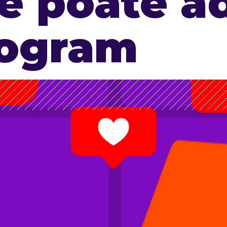
e poate a
rogram