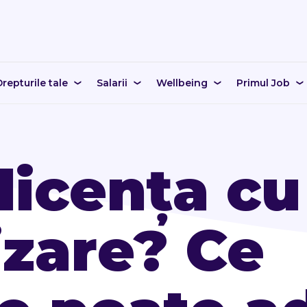
repturile tale
Salarii
Wellbeing
Primul Job
licența cu
izare? Ce