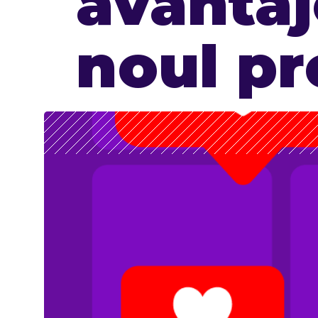
avantaj
noul p