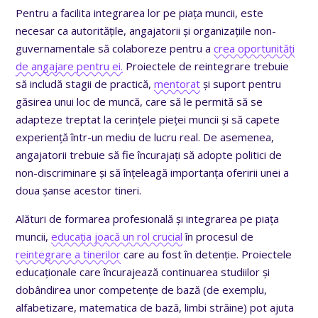
Pentru a facilita integrarea lor pe piața muncii, este
necesar ca autoritățile, angajatorii și organizațiile non-
guvernamentale să colaboreze pentru a
crea oportunități
de angajare pentru ei.
Proiectele de reintegrare trebuie
să includă stagii de practică,
mentorat
și suport pentru
găsirea unui loc de muncă, care să le permită să se
adapteze treptat la cerințele pieței muncii și să capete
experiență într-un mediu de lucru real. De asemenea,
angajatorii trebuie să fie încurajați să adopte politici de
non-discriminare și să înțeleagă importanța oferirii unei a
doua șanse acestor tineri.
Alături de formarea profesională și integrarea pe piața
muncii,
educația joacă un rol crucial
în procesul de
reintegrare a tinerilor
care au fost în detenție. Proiectele
educaționale care încurajează continuarea studiilor și
dobândirea unor competențe de bază (de exemplu,
alfabetizare, matematica de bază, limbi străine) pot ajuta