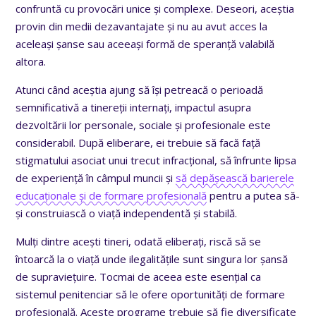
confruntă cu provocări unice și complexe. Deseori, aceștia
provin din medii dezavantajate și nu au avut acces la
aceleași șanse sau aceeași formă de speranță valabilă
altora.
Atunci când aceștia ajung să își petreacă o perioadă
semnificativă a tinereții internați, impactul asupra
dezvoltării lor personale, sociale și profesionale este
considerabil. După eliberare, ei trebuie să facă față
stigmatului asociat unui trecut infracțional, să înfrunte lipsa
de experiență în câmpul muncii și
să depășească barierele
educaționale și de formare profesională
pentru a putea să-
și construiască o viață independentă și stabilă.
Mulți dintre acești tineri, odată eliberați, riscă să se
întoarcă la o viață unde ilegalitățile sunt singura lor șansă
de supraviețuire. Tocmai de aceea este esențial ca
sistemul penitenciar să le ofere oportunități de formare
profesională. Aceste programe trebuie să fie diversificate