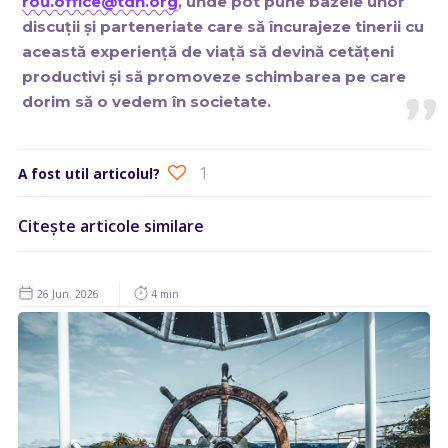
rou.office@tdh.org
, unde pot pune bazele unor
discuții și parteneriate care să încurajeze tinerii cu
această experiență de viață să devină cetățeni
productivi și să promoveze schimbarea pe care
dorim să o vedem în societate.
1
A fost util articolul?
Citește articole similare
26 Jun. 2026
4 min