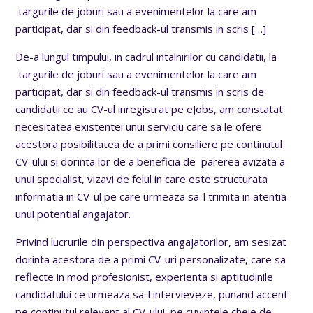
targurile de joburi sau a evenimentelor la care am
participat, dar si din feedback-ul transmis in scris
[…]
De-a lungul timpului, in cadrul intalnirilor cu candidatii, la
targurile de joburi sau a evenimentelor la care am
participat, dar si din feedback-ul transmis in scris de
candidatii ce au CV-ul inregistrat pe eJobs, am constatat
necesitatea existentei unui serviciu care sa le ofere
acestora posibilitatea de a primi consiliere pe continutul
CV-ului si dorinta lor de a beneficia de parerea avizata a
unui specialist, vizavi de felul in care este structurata
informatia in CV-ul pe care urmeaza sa-l trimita in atentia
unui potential angajator.
Privind lucrurile din perspectiva angajatorilor, am sesizat
dorinta acestora de a primi CV-uri personalizate, care sa
reflecte in mod profesionist, experienta si aptitudinile
candidatului ce urmeaza sa-l intervieveze, punand accent
pe continutul relevant al CV-ului, pe cuvintele cheie de