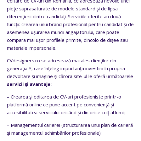
editare de CV-uri din România, ce adresează nevoile unei
pieţe suprasaturate de modele standard şi de lipsa
diferenţierii dintre candidaţi. Serviciile oferite au două
funcţii: crearea unui brand profesional pentru candidat şi de
asemenea uşurarea muncii angajatorului, care poate
compara mai uşor profilele primite, dincolo de clişee sau
materiale impersonale.
CVdesigners.ro se adresează mai ales clienţilor din
generaţia Y, care înţeleg importanţa investirii în propria
dezvoltare şi imagine şi cărora site-ul le oferă următoarele
servicii şi avantaje:
– Crearea şi editarea de CV-uri profesioniste printr-o
platformă online ce pune accent pe convenienţă şi
accesibilitatea serviciului oricând şi din orice colţ al lumii;
– Managementul carierei (structurarea unui plan de carieră
şi managementul schimbărilor profesionale);