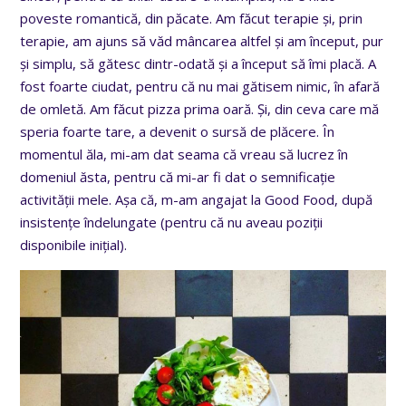
poveste romantică, din păcate. Am făcut terapie și, prin
terapie, am ajuns să văd mâncarea altfel și am început, pur
și simplu, să gătesc dintr-odată și a început să îmi placă. A
fost foarte ciudat, pentru că nu mai gătisem nimic, în afară
de omletă. Am făcut pizza prima oară. Și, din ceva care mă
speria foarte tare, a devenit o sursă de plăcere. În
momentul ăla, mi-am dat seama că vreau să lucrez în
domeniul ăsta, pentru că mi-ar fi dat o semnificație
activității mele. Așa că, m-am angajat la Good Food, după
insistențe îndelungate (pentru că nu aveau poziții
disponibile inițial).