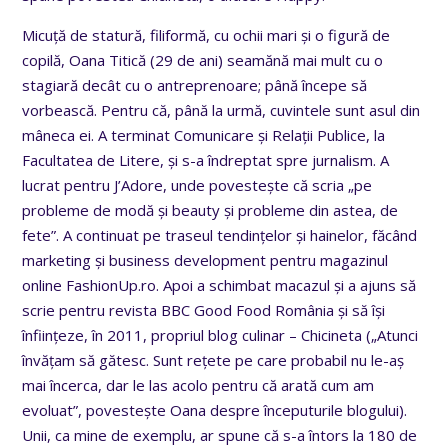
Micuță de statură, filiformă, cu ochii mari și o figură de
copilă, Oana Titică (29 de ani) seamănă mai mult cu o
stagiară decât cu o antreprenoare; până începe să
vorbească. Pentru că, până la urmă, cuvintele sunt asul din
mâneca ei. A terminat Comunicare și Relații Publice, la
Facultatea de Litere, și s-a îndreptat spre jurnalism. A
lucrat pentru J’Adore, unde povestește că scria „pe
probleme de modă și beauty și probleme din astea, de
fete”. A continuat pe traseul tendințelor și hainelor, făcând
marketing și business development pentru magazinul
online FashionUp.ro. Apoi a schimbat macazul și a ajuns să
scrie pentru revista BBC Good Food România și să își
înființeze, în 2011, propriul blog culinar – Chicineta („Atunci
învățam să gătesc. Sunt rețete pe care probabil nu le-aș
mai încerca, dar le las acolo pentru că arată cum am
evoluat”, povestește Oana despre începuturile blogului).
Unii, ca mine de exemplu, ar spune că s-a întors la 180 de