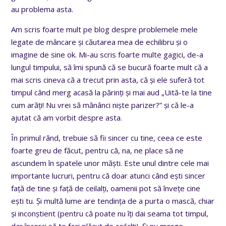
au problema asta.
Am scris foarte mult pe blog despre problemele mele
legate de mâncare și căutarea mea de echilibru și o
imagine de sine ok. Mi-au scris foarte multe gagici, de-a
lungul timpului, să îmi spună că se bucură foarte mult că a
mai scris cineva că a trecut prin asta, că și ele suferă tot
timpul când merg acasă la părinți și mai aud „Uită-te la tine
cum arăți! Nu vrei să mănânci niște parizer?” și că le-a
ajutat că am vorbit despre asta.
În primul rând, trebuie să fii sincer cu tine, ceea ce este
foarte greu de făcut, pentru că, na, ne place să ne
ascundem în spatele unor măști. Este unul dintre cele mai
importante lucruri, pentru că doar atunci când ești sincer
față de tine și față de ceilalți, oamenii pot să învețe cine
ești tu. Și multă lume are tendința de a purta o mască, chiar
și inconștient (pentru că poate nu îți dai seama tot timpul,