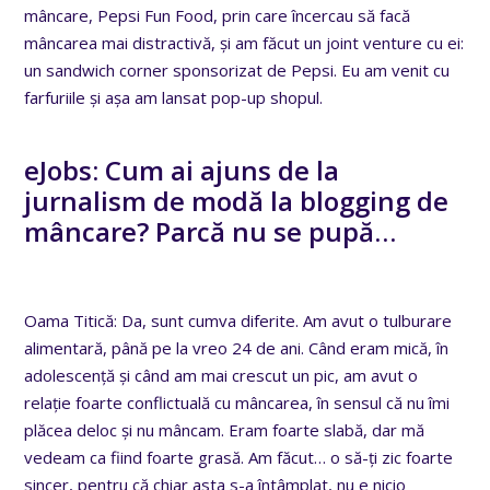
mâncare, Pepsi Fun Food, prin care încercau să facă
mâncarea mai distractivă, și am făcut un joint venture cu ei:
un sandwich corner sponsorizat de Pepsi. Eu am venit cu
farfuriile și așa am lansat pop-up shopul.
eJobs: Cum ai ajuns de la
jurnalism de modă la blogging de
mâncare? Parcă nu se pupă…
Oama Titică: Da, sunt cumva diferite. Am avut o tulburare
alimentară, până pe la vreo 24 de ani. Când eram mică, în
adolescență și când am mai crescut un pic, am avut o
relație foarte conflictuală cu mâncarea, în sensul că nu îmi
plăcea deloc și nu mâncam. Eram foarte slabă, dar mă
vedeam ca fiind foarte grasă. Am făcut… o să-ți zic foarte
sincer, pentru că chiar asta s-a întâmplat, nu e nicio