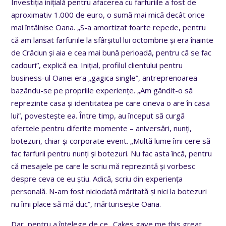
Investiția inițială pentru afacerea cu farfuriile a fost de
aproximativ 1.000 de euro, o sumă mai mică decât orice
mai întâlnise Oana. „S-a amortizat foarte repede, pentru
că am lansat farfuriile la sfârșitul lui octombrie și era înainte
de Crăciun și aia e cea mai bună perioadă, pentru că se fac
cadouri”, explică ea. Inițial, profilul clientului pentru
business-ul Oanei era „gagica single”, antreprenoarea
bazându-se pe propriile experiențe. „Am gândit-o să
reprezinte casa și identitatea pe care cineva o are în casa
lui”, povestește ea. Între timp, au început să curgă
ofertele pentru diferite momente – aniversări, nunți,
botezuri, chiar și corporate event. „Multă lume îmi cere să
fac farfurii pentru nunți și botezuri. Nu fac asta încă, pentru
că mesajele pe care le scriu mă reprezintă și vorbesc
despre ceva ce eu știu. Adică, scriu din experiența
personală. N-am fost niciodată măritată și nici la botezuri
nu îmi place să mă duc”, mărturisește Oana.
Dar, pentru a înțelege de ce „Cakes gave me this great