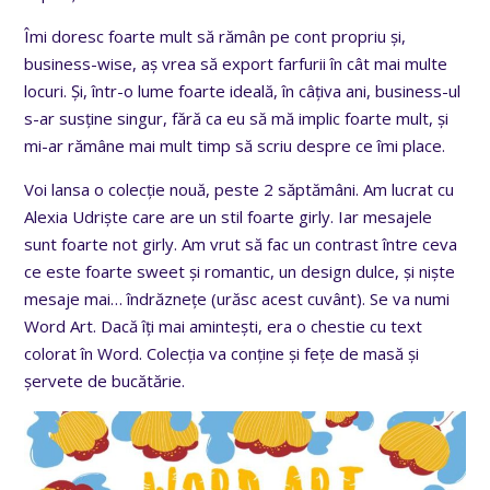
Îmi doresc foarte mult să rămân pe cont propriu și,
business-wise, aș vrea să export farfurii în cât mai multe
locuri. Și, într-o lume foarte ideală, în câțiva ani, business-ul
s-ar susține singur, fără ca eu să mă implic foarte mult, și
mi-ar rămâne mai mult timp să scriu despre ce îmi place.
Voi lansa o colecție nouă, peste 2 săptămâni. Am lucrat cu
Alexia Udriște care are un stil foarte girly. Iar mesajele
sunt foarte not girly. Am vrut să fac un contrast între ceva
ce este foarte sweet și romantic, un design dulce, și niște
mesaje mai… îndrăznețe (urăsc acest cuvânt). Se va numi
Word Art. Dacă îți mai amintești, era o chestie cu text
colorat în Word. Colecția va conține și fețe de masă și
șervete de bucătărie.