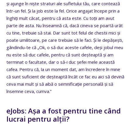
și ajunge în niște straturi ale sufletului tău, care contează
într-un fel. Și la job este la fel. Orice angajat începe prin a
înghiți mult căcat, pentru că asta este. Cu toții am avut
parte de asta. Nu înseamnă că, dacă cineva se poartă urât
cu tine, trebuie să stai. Dar sunt tot felul de chestii mici și
poate umilitoare, pe care trebuie să le faci. Și le depășești,
gândindu-te că „Ok, o să duc aceste cafele, deși jobul meu
nu este să duc cafele, pentru că sunt deșteaptă și am
terminat o facultate, dar o să-i duc șefei mele această
cafea. Pentru că, la un moment dat, am încredere în mine
că sunt suficient de deșteaptă încât ce fac eu aici să devină
ceva mai mult și să aibă o semnificație personală și să
însemne ceva, cumva.”
eJobs: Așa a fost pentru tine când
lucrai pentru alții?