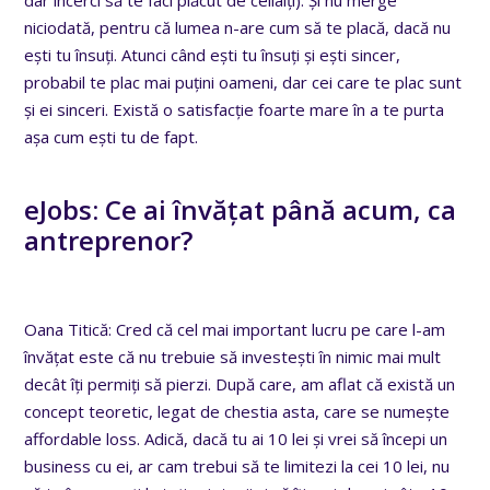
dar încerci să te faci plăcut de ceilalți). Și nu merge
niciodată, pentru că lumea n-are cum să te placă, dacă nu
ești tu însuți. Atunci când ești tu însuți și ești sincer,
probabil te plac mai puțini oameni, dar cei care te plac sunt
și ei sinceri. Există o satisfacție foarte mare în a te purta
așa cum ești tu de fapt.
eJobs: Ce ai învățat până acum, ca
antreprenor?
Oana Titică: Cred că cel mai important lucru pe care l-am
învățat este că nu trebuie să investești în nimic mai mult
decât îți permiți să pierzi. După care, am aflat că există un
concept teoretic, legat de chestia asta, care se numește
affordable loss. Adică, dacă tu ai 10 lei și vrei să începi un
business cu ei, ar cam trebui să te limitezi la cei 10 lei, nu