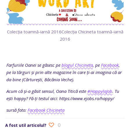
Colecția toamnă-iarnă 2016Colecția Chicineta toamnă-iarnă
2016
Farfuriile Oanei se găsesc pe
blogul Chicineta
, pe
Facebook
,
pe la târguri și prin alte magazine în care ți-ai imagina că ar
da bine (Cărturești, Băcănia Veche).
Acum că și-a găsit sensul, Oana Titică este
#HappylaJob
. Tu
ești happy? Fă-ți testul aici: https://www.ejobs.ro/happy/
sursă foto:
Facebook Chicineta
0
A fost util articolul?