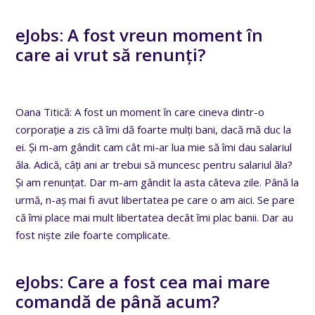
eJobs: A fost vreun moment în
care ai vrut să renunți?
Oana Titică: A fost un moment în care cineva dintr-o
corporație a zis că îmi dă foarte mulți bani, dacă mă duc la
ei. Și m-am gândit cam cât mi-ar lua mie să îmi dau salariul
ăla. Adică, câți ani ar trebui să muncesc pentru salariul ăla?
Și am renunțat. Dar m-am gândit la asta câteva zile. Până la
urmă, n-aș mai fi avut libertatea pe care o am aici. Se pare
că îmi place mai mult libertatea decât îmi plac banii. Dar au
fost niște zile foarte complicate.
eJobs: Care a fost cea mai mare
comandă de până acum?