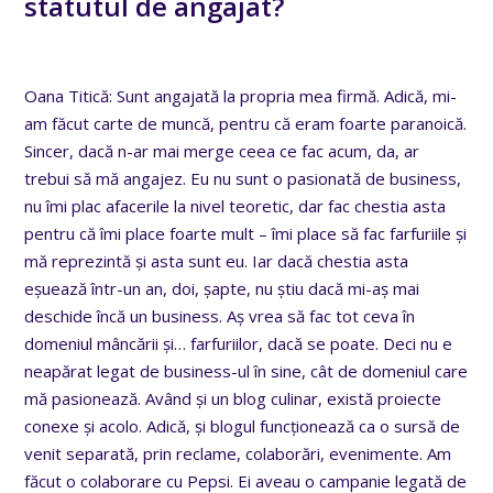
statutul de angajat?
Oana Titică: Sunt angajată la propria mea firmă. Adică, mi-
am făcut carte de muncă, pentru că eram foarte paranoică.
Sincer, dacă n-ar mai merge ceea ce fac acum, da, ar
trebui să mă angajez. Eu nu sunt o pasionată de business,
nu îmi plac afacerile la nivel teoretic, dar fac chestia asta
pentru că îmi place foarte mult – îmi place să fac farfuriile și
mă reprezintă și asta sunt eu. Iar dacă chestia asta
eșuează într-un an, doi, șapte, nu știu dacă mi-aș mai
deschide încă un business. Aș vrea să fac tot ceva în
domeniul mâncării și… farfuriilor, dacă se poate. Deci nu e
neapărat legat de business-ul în sine, cât de domeniul care
mă pasionează. Având și un blog culinar, există proiecte
conexe și acolo. Adică, și blogul funcționează ca o sursă de
venit separată, prin reclame, colaborări, evenimente. Am
făcut o colaborare cu Pepsi. Ei aveau o campanie legată de