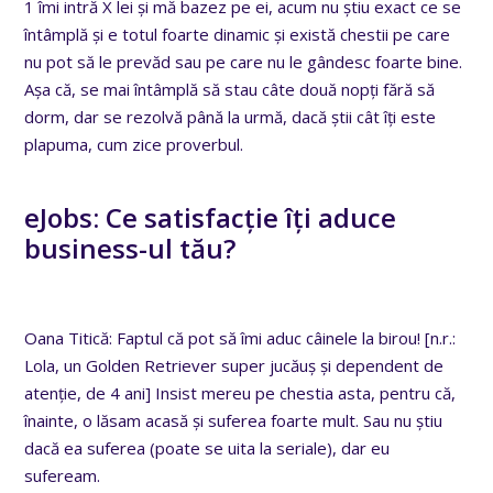
1 îmi intră X lei și mă bazez pe ei, acum nu știu exact ce se
întâmplă și e totul foarte dinamic și există chestii pe care
nu pot să le prevăd sau pe care nu le gândesc foarte bine.
Așa că, se mai întâmplă să stau câte două nopți fără să
dorm, dar se rezolvă până la urmă, dacă știi cât îți este
plapuma, cum zice proverbul.
eJobs: Ce satisfacție îți aduce
business-ul tău?
Oana Titică: Faptul că pot să îmi aduc câinele la birou! [n.r.:
Lola, un Golden Retriever super jucăuș și dependent de
atenție, de 4 ani] Insist mereu pe chestia asta, pentru că,
înainte, o lăsam acasă și suferea foarte mult. Sau nu știu
dacă ea suferea (poate se uita la seriale), dar eu
sufeream.