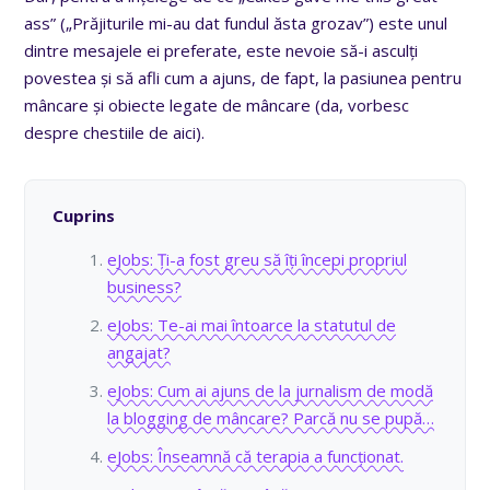
ass” („Prăjiturile mi-au dat fundul ăsta grozav”) este unul
dintre mesajele ei preferate, este nevoie să-i asculți
povestea și să afli cum a ajuns, de fapt, la pasiunea pentru
mâncare și obiecte legate de mâncare (da, vorbesc
despre chestiile de aici).
Cuprins
eJobs: Ți-a fost greu să îți începi propriul
business?
eJobs: Te-ai mai întoarce la statutul de
angajat?
eJobs: Cum ai ajuns de la jurnalism de modă
la blogging de mâncare? Parcă nu se pupă…
eJobs: Înseamnă că terapia a funcționat.