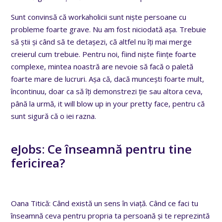
Sunt convinsă că workaholicii sunt niște persoane cu
probleme foarte grave. Nu am fost niciodată așa. Trebuie
să știi și când să te detașezi, că altfel nu îți mai merge
creierul cum trebuie. Pentru noi, fiind niște ființe foarte
complexe, mintea noastră are nevoie să facă o paletă
foarte mare de lucruri. Așa că, dacă muncești foarte mult,
încontinuu, doar ca să îți demonstrezi ție sau altora ceva,
până la urmă, it will blow up in your pretty face, pentru că
sunt sigură că o iei razna.
eJobs: Ce înseamnă pentru tine
fericirea?
Oana Titică: Când există un sens în viață. Când ce faci tu
înseamnă ceva pentru propria ta persoană și te reprezintă