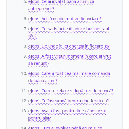
eJobs: Ce ai învățat până acum, ca
antreprenor?
eJobs: Adică nu din motive financiare?
eJobs: Ce satisfacție îți aduce business-ul
tău?
eJobs: De unde îți iei energia în fiecare zi?
eJobs: A fost vreun moment în care ai vrut
să renunți?
eJobs: Care a fost cea mai mare comandă
de până acum?
eJobs: Cum te relaxezi după o zi de muncă?
eJobs: Ce înseamnă pentru tine fericirea?
eJobs: Așa a fost pentru tine când lucrai
pentru alții?
eJobs: Cum ai evoluat până acum și ce