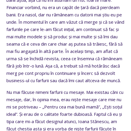
banii ăștia, așa că nu îmi asumam un risc foarte mare.
Financiar vorbind, nu era un capăt de țară dacă pierdeam
banii. Era nasol, dar nu rămâneam cu datorii mai știu eu pe
unde. În momentul în care am văzut că merge și că se vând
farfuriile pe care le-am făcut inițial, am continuat să fac și
mai multe modele și să produc și mai multe și să îmi dau
seama că e ceva din care chiar aș putea să trăiesc, fără să
mai fiu angajată în altă parte. În același timp, am aflat că
urma să se închidă revista, ceea ce însemna că rămâneam
fără job într-o lună. Așa că, a trebuit să mă hotărăsc dacă
merg pe cont propriu în continuare și încerc să dezvolt
business-ul cu farfurii sau dacă îmi caut altceva de muncă.
Nu mai făcuse nimeni farfurii cu mesaje. Mai existau căni cu
mesaje, dar, în opinia mea, erau niște mesaje care mie nu
mi se potriveau – „Pentru cea mai bună mamă”, „Ești soțul
ideal”. Și erau de o calitate foarte dubioasă. Faptul că eu și
tipa care mi-a făcut designul atunci, Ioana Stănescu, am
făcut chestia asta și era vorba de niște farfurii făcute în