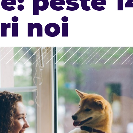
e: peste 1
ri noi