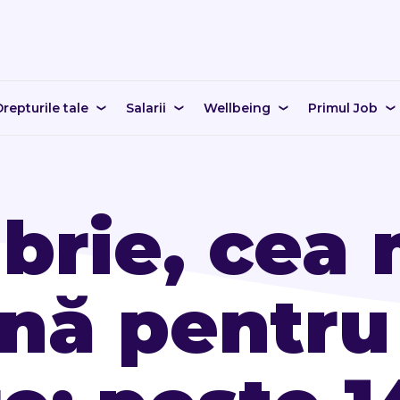
repturile tale
Salarii
Wellbeing
Primul Job
rie, cea 
nă pentru