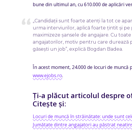
bune din ultimul an, cu 610.000 de aplicări ve
„Candidații sunt foarte atenți la tot ce ap
urma interviurilor, aplică foarte țintit și pe 
maximizeze șansele de angajare. Cu toate 
angajatorilor, motiv pentru care durează po
găsești un job”, explică Bogdan Badea.
În acest moment, 24.000 de locuri de muncă p
www.ejobs.ro
.
Ți-a plăcut articolul despre
Citește și:
Locuri de muncă în străinătate: unde sunt ce
Jumătate dintre angajatori au păstrat neatins