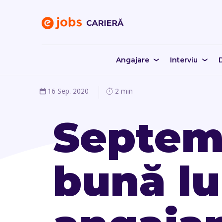
Angajare
Interviu
D
16 Sep. 2020
2 min
Septemb
bună lu