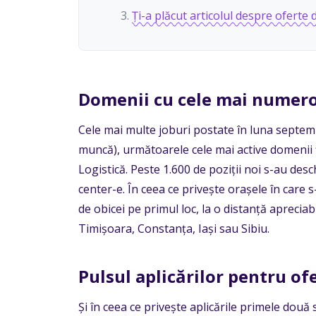
Ți-a plăcut articolul despre oferte
Domenii cu cele mai numer
Cele mai multe joburi postate în luna septemb
muncă), următoarele cele mai active domenii fi
Logistică. Peste 1.600 de poziții noi s-au desc
center-e. În ceea ce privește orașele în care s
de obicei pe primul loc, la o distanță apreci
Timișoara, Constanța, Iași sau Sibiu.
Pulsul aplicărilor pentru o
Și în ceea ce privește aplicările primele dou