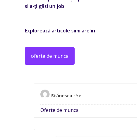
și a-ți găsi un job
Explorează articole similare în
oferte de munca
Stănescu
zice
Oferte de munca