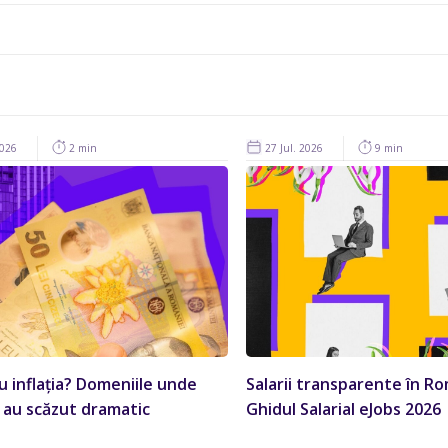
2026
2 min
27 Jul. 2026
9 min
au inflația? Domeniile unde
Salarii transparente în Ro
e au scăzut dramatic
Ghidul Salarial eJobs 2026