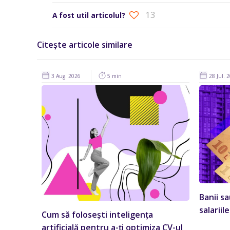
13
A fost util articolul?
Citește articole similare
3 Aug. 2026
5 min
28 Jul. 
Banii s
salariil
Cum să folosești inteligența
artificială pentru a-ți optimiza CV-ul