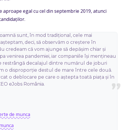
 aproape egal cu cel din septembrie 2019, atunci
andidaților.
toamnă sunt, în mod tradițional, cele mai
 așteptam, deci, să observăm o creștere în
 Nu credeam că vom ajunge să depășim chiar și
ipa venirea pandemiei, iar companiile își mențineau
se restrângă decalajul dintre numărul de joburi
vem o disproporție destul de mare între cele două.
at o deblocare pe care o aștepta toată piața și în
 CEO eJobs România.
erte de munca
e munca