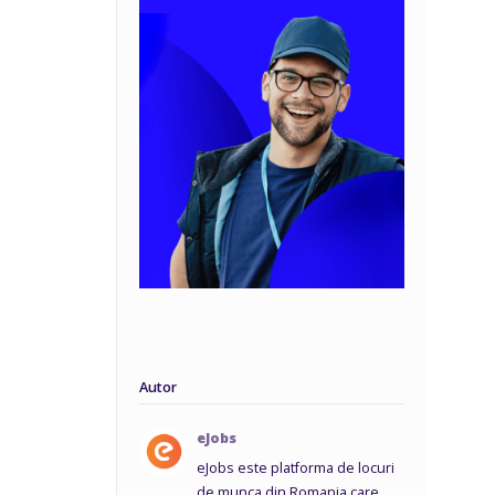
Autor
eJobs
eJobs este platforma de locuri
de munca din Romania care