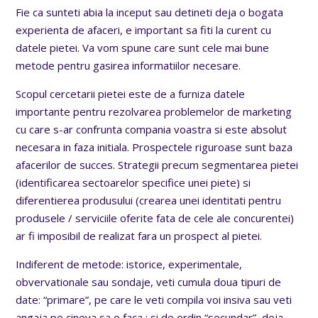
Fie ca sunteti abia la inceput sau detineti deja o bogata
experienta de afaceri, e important sa fiti la curent cu
datele pietei. Va vom spune care sunt cele mai bune
metode pentru gasirea informatiilor necesare.
Scopul cercetarii pietei este de a furniza datele
importante pentru rezolvarea problemelor de marketing
cu care s-ar confrunta compania voastra si este absolut
necesara in faza initiala. Prospectele riguroase sunt baza
afacerilor de succes. Strategii precum segmentarea pietei
(identificarea sectoarelor specifice unei piete) si
diferentierea produsului (crearea unei identitati pentru
produsele / serviciile oferite fata de cele ale concurentei)
ar fi imposibil de realizat fara un prospect al pietei.
Indiferent de metode: istorice, experimentale,
obvervationale sau sondaje, veti cumula doua tipuri de
date: “primare”, pe care le veti compila voi insiva sau veti
angaja pe cineva sa o faca ; si de ordin “secundar”, deja