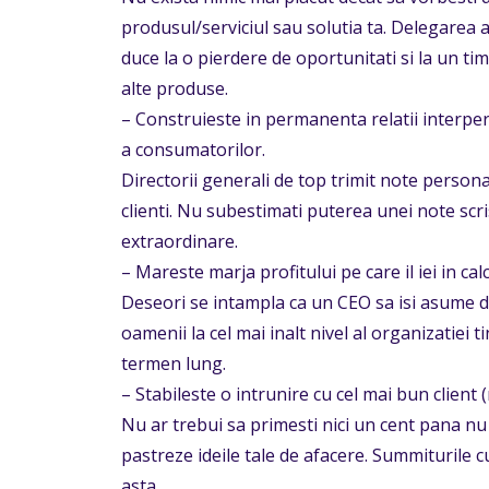
produsul/serviciul sau solutia ta. Delegarea 
duce la o pierdere de oportunitati si la un t
alte produse.
– Construieste in permanenta relatii interper
a consumatorilor.
Directorii generali de top trimit note persona
clienti. Nu subestimati puterea unei note scr
extraordinare.
– Mareste marja profitului pe care il iei in calc
Deseori se intampla ca un CEO sa isi asume di
oamenii la cel mai inalt nivel al organizatiei 
termen lung.
– Stabileste o intrunire cu cel mai bun client 
Nu ar trebui sa primesti nici un cent pana nu ai
pastreze ideile tale de afacere. Summiturile 
asta.