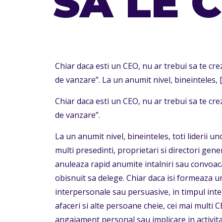
SA LE 
Chiar daca esti un CEO, nu ar trebui sa te cr
de vanzare”. La un anumit nivel, bineinteles,
[
Chiar daca esti un CEO, nu ar trebui sa te cr
de vanzare”.
La un anumit nivel, bineinteles, toti liderii u
multi presedinti, proprietari si directori gene
anuleaza rapid anumite intalniri sau convoaca
obisnuit sa delege. Chiar daca isi formeaza un
interpersonale sau persuasive, in timpul intera
afaceri si alte persoane cheie, cei mai multi 
angajament personal sau implicare in activita