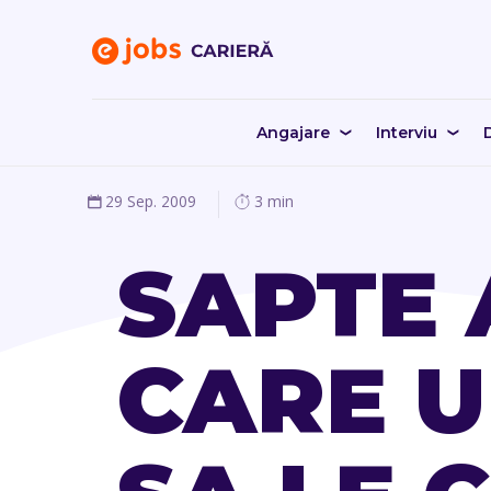
Angajare
Interviu
D
29 Sep. 2009
3 min
SAPTE 
CARE U