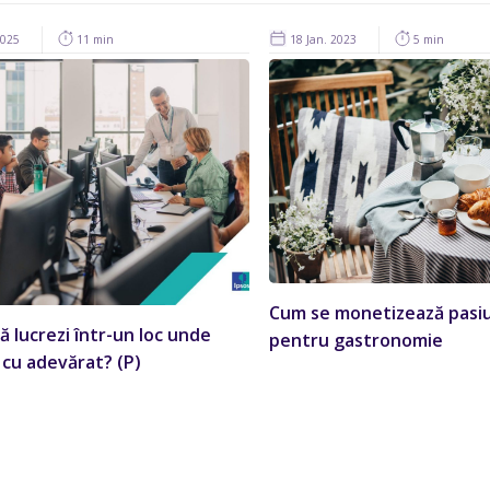
2025
11 min
18 Jan. 2023
5 min
Cum se monetizează pasi
ă lucrezi într-un loc unde
pentru gastronomie
 cu adevărat? (P)