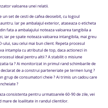
zator valoarea unei relatii.
e un set de cesti de cafea deosebit, cu logoul
inauntru. Iar pe ambalajul exterior, ataseaza o eticheta
 din fata a ambalajului noteaza valoarea tangibila a
ei, iar pe spate noteaza valoarea intangibila, mai greu
O-ului, sau celui mai bun client. Repeta procesul
a intampla cu atributul de top, daca actionezi in
ocesul ideal pentru altii ? A stabilit o misiune
zatia ta ? Ai monitorizat in primul rand schimbarile de
l declarat de a construi parteneriate pe termen lung ?
n grup de consumatori cheie ? Ai trimis un cadou care
incheiate ?
baza consistenta pentru urmatoarele 60-90 de zile, vei
 mare de loailitate in randul clientilor.