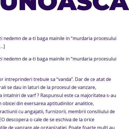
CUNOASCA
ezi nedemn de a-ti baga mainile in “murdaria procesului
…]
ezi nedemn de a-ti baga mainile in “murdaria procesului
nor intreprinderi trebuie sa “vanda”. Dar de ce atat de
rali se dau in laturi de la procesul de vanzare,
 intalniri de varf ? Raspunsul este ca majoritatea s-au
 obicei din exersarea aptitudinilor analitice,
ctiunii cu angajatii, furnizorii, membrii consiliului de
CEO descopera o cale de se eschiva de la orice
tile de vanzare ale organizatiei. Poate foarte multi au