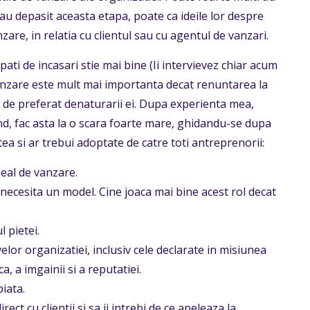
au depasit aceasta etapa, poate ca ideile lor despre
zare, in relatia cu clientul sau cu agentul de vanzari.
ati de incasari stie mai bine (Ii intervievez chiar acum
anzare este mult mai importanta decat renuntarea la
e de preferat denaturarii ei. Dupa experienta mea,
vand, fac asta la o scara foarte mare, ghidandu-se dupa
tea si ar trebui adoptate de catre toti antreprenorii:
eal de vanzare.
necesita un model. Cine joaca mai bine acest rol decat
l pietei.
elor organizatiei, inclusiv cele declarate in misiunea
, a imgainii si a reputatiei.
iata.
ect cu clientii si sa ii intrebi de ce apeleaza la