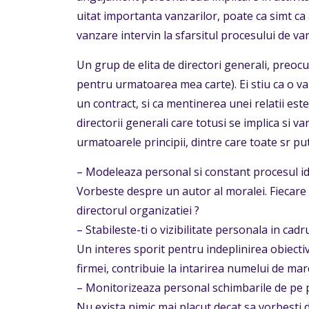
uitat importanta vanzarilor, poate ca simt ca 
vanzare intervin la sfarsitul procesului de van
Un grup de elita de directori generali, preocup
pentru urmatoarea mea carte). Ei stiu ca o v
un contract, si ca mentinerea unei relatii est
directorii generali care totusi se implica si 
urmatoarele principii, dintre care toate sr pu
– Modeleaza personal si constant procesul id
Vorbeste despre un autor al moralei. Fiecare 
directorul organizatiei ?
– Stabileste-ti o vizibilitate personala in cadru
Un interes sporit pentru indeplinirea obiectiv
firmei, contribuie la intarirea numelui de marca
– Monitorizeaza personal schimbarile de pe p
Nu exista nimic mai placut decat sa vorbesti dir