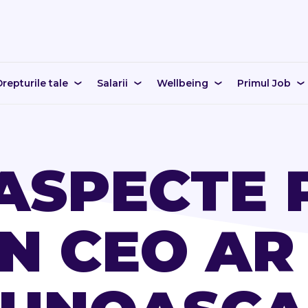
repturile tale
Salarii
Wellbeing
Primul Job
ASPECTE 
N CEO AR