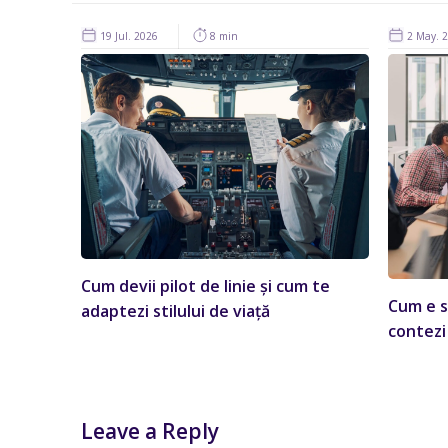
19 Jul. 2026
8 min
2 May. 
Cum devii pilot de linie și cum te
Cum e s
adaptezi stilului de viață
contezi
Leave a Reply