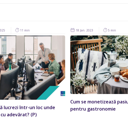
2025
11 min
18 Jan. 2023
5 min
Cum se monetizează pasi
ă lucrezi într-un loc unde
pentru gastronomie
 cu adevărat? (P)