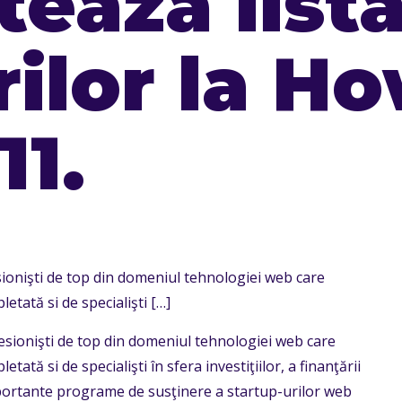
eaza list
rilor la H
1.
sionişti de top din domeniul tehnologiei web care
etată si de specialişti
[…]
esionişti de top din domeniul tehnologiei web care
ată si de specialişti în sfera investiţiilor, a finanţării
importante programe de susţinere a startup-urilor web