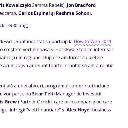
ris Kowalczyk
(Gamma Rebels),
Jon Bradford
Seedcamp,
Carlos Espinal şi Reshma Sohoni.
icle-3930.png}
Fwd: „Sunt încântat să particip la
How to Web 2011
.
-o creștere vertiginoasă și HackFwd e foarte interesat
nia și din regiune. După ce am lucrat cu piețele
acum câțiva ani, sunt foarte încântat să am o relație
țială a unei afaceri, programul conferintei include
re vor participa
Sitar Teli
(Manager de Investiții
is Grew
(Partner Orrick), care prin compania pe care
ul intregii “vieti financiare” și
Alex Hoye,
business