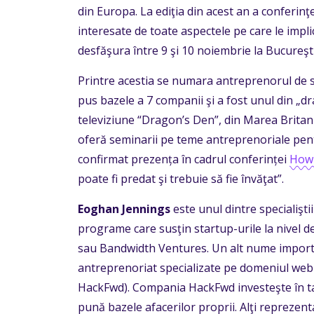
din Europa. La ediţia din acest an a conferin
interesate de toate aspectele pe care le impl
desfăşura între 9 şi 10 noiembrie la Bucureşti
Printre acestia se numara antreprenorul de s
pus bazele a 7 companii şi a fost unul din „dr
televiziune “Dragon’s Den”, din Marea Britan
oferă seminarii pe teme antreprenoriale pentr
confirmat prezența în cadrul conferinței
How 
poate fi predat şi trebuie să fie învăţat”.
Eoghan Jennings
este unul dintre specialişti
programe care susţin startup-urile la nivel 
sau Bandwidth Ventures. Un alt nume importa
antreprenoriat specializate pe domeniul web
HackFwd). Compania HackFwd investeşte în ta
pună bazele afacerilor proprii. Alţi reprezen