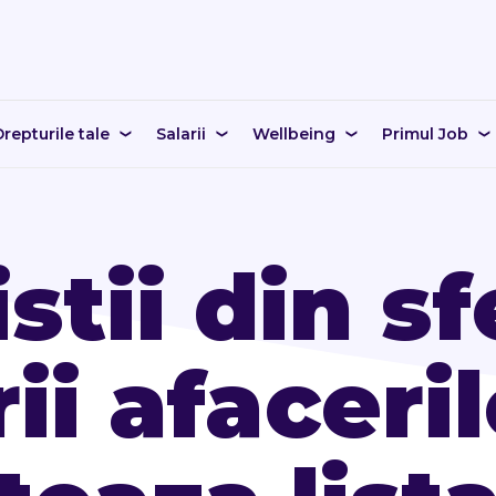
repturile tale
Salarii
Wellbeing
Primul Job
stii din sf
ii afaceri