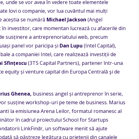
re, unde se vor avea în vedere toate elementele
oate lovi o companie, vor lua cuvântul mai mulți
tre aceștia se numără
Michael Jackson
(Angel
în investitor, care momentan lucrează cu afacerile din
 de susținere a antreprenoriatului web, precum
iași panel vor paricipa și
Dan Lupu
(Intel Capital),
obale a companiei Intel, care realizează investiții de
i Sfințescu
(3TS Capital Partners), partener într-una
e equity și venture capital din Europa Centrală şi de
rius Ghenea,
business angel și antreprenor în serie,
vor susține workshop-uri pe teme de business. Marius
ipanti la emisiunea Arena Leilor, formatul romanesc al
inător în cadrul proiectului School for Startups
ondatorii LinkFindr, un software menit să ajute
otodată să păstreze legătura cu prietenii din canalele