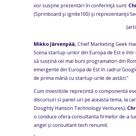
vor susţine prezentări în conferinţă sunt:
Ch
(Sprinboard şi ignite100) şi reprezentanţii 
{art
Mikko Järvenpää,
Chief Marketing Geek Hack
Scena startup-urilor din Europa de Est e într
să susțină cei mai buni programatori din Roma
emergente din Europa de Est în cadrul Google 
de prima mână cu startup-urile de astăzi.”
Cum investițiile reprezintă o componentă esen
discursuri si panel-uri pe aceasta tema, la ca
Doughty Hanson Technology Ventures),
Chr
o conduce ofera consultanta firmelor de-a lung
angel și consultant tech renumit.