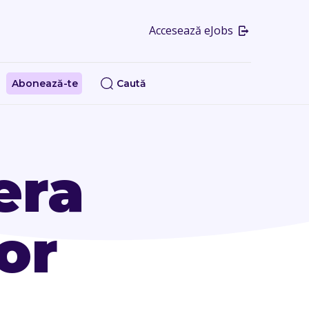
Accesează eJobs
Abonează-te
Caută
era
lor