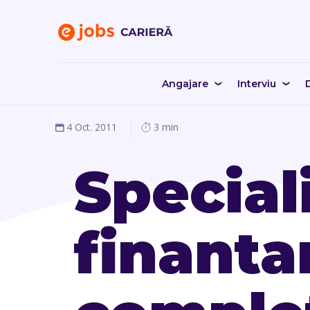
Angajare
Interviu
D
4 Oct. 2011
3 min
Speciali
finantar