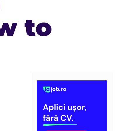
a
ow to