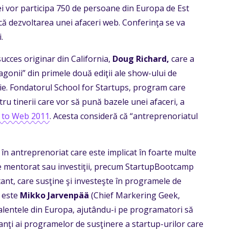
ţei vor participa 750 de persoane din Europa de Est
ică dezvoltarea unei afaceri web. Conferinţa se va
.
ucces originar din California,
Doug Richard,
care a
agonii” din primele două ediţii ale show-ului de
ie. Fondatorul School for Startups, program care
u tinerii care vor să pună bazele unei afaceri, a
to Web 2011
. Acesta consideră că “antreprenoriatul
i în antreprenoriat care este implicat în foarte multe
de mentorat sau investiţii, precum StartupBootcamp
nt, care susţine şi investeşte în programele de
 este
Mikko Jarvenpää
(Chief Markering Geek,
lentele din Europa, ajutându-i pe programatori să
tanţi ai programelor de susţinere a startup-urilor care