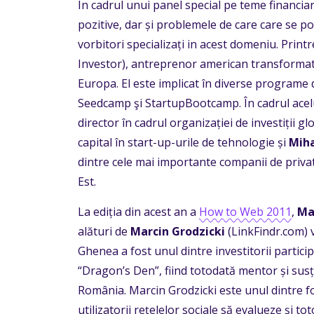
În cadrul unui panel special pe teme financia
pozitive, dar și problemele de care care se p
vorbitori specializați in acest domeniu. Prin
Investor), antreprenor american transformat 
Europa. El este implicat în diverse programe
Seedcamp şi StartupBootcamp. În cadrul acelu
director în cadrul organizației de investiții gl
capital în start-up-urile de tehnologie și
Miha
dintre cele mai importante companii de privat
Est.
La ediția din acest an a
How to Web 2011
,
Ma
alături de
Marcin Grodzicki
(LinkFindr.com) 
Ghenea a fost unul dintre investitorii partic
“Dragon’s Den”, fiind totodată mentor și susț
România. Marcin Grodzicki este unul dintre f
utilizatorii rețelelor sociale să evalueze şi t