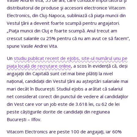
distribuitorul de produse şi accesorii electronice Vitacom
Electronics, din Cluj-Napoca, subliniază că piaţa muncii din
Vestul ţării a devenit foarte scumpă pentru angajatori.
„Piaţa muncii din Cluj e foarte scumpă. Anul trecut am
crescut salariile cu 25% pentru că nu am avut ce să facem”,
spune Vasile Andrei Vita.
Un
studiu publicat recent de eJobs, site-ul numărul unu pe
piața locală de recrutare online
, a scos în evidență că, deși
angajații din Capitală sunt cel mai bine plătiți la nivel
național, candidații din Vestul țării au așteptări salariale mai
mari decât în București. Studiul eJobs a arătat că salariul
net considerat corect din punctul de vedere al candidaţilor
din Vest care vor un job este de 3.618 lei, cu 62 de lei
peste câștigurile dorite de candidații din regiunea
București – Ilfov.
Vitacom Electronics are peste 100 de angajaţi, iar 60%