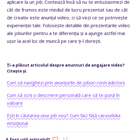
aplicare la un job. Contează însă să nu te entuziasmezi de
cât de frumos este mediul de lucru prezentat sau de cât
de creativ este anunțul video, ci să vezi ce se potrivește
experienței tale. Folosește detaliile din prezentarile video
ale joburilor pentru a te diferenția și a ajunge astfel mai
ușor la acel loc de muncă pe care ți-l dorești.
Ți-a plăcut articolul despre anunturi de angajare video?
Citește și:
Cum să navighezi prin anunțurile de joburi contradictorii
Cum să scrii o descriere personală care să te pună în
valoare
Ești în căutarea unui job nou? Cum faci față caruselului
emoțional
11
A fost util articolul?