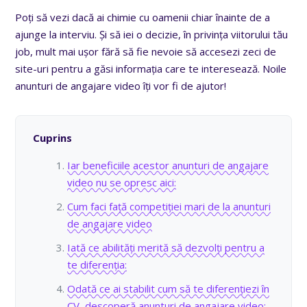
Poți să vezi dacă ai chimie cu oamenii chiar înainte de a
ajunge la interviu. Și să iei o decizie, în privința viitorului tău
job, mult mai ușor fără să fie nevoie să accesezi zeci de
site-uri pentru a găsi informația care te interesează. Noile
anunturi de angajare video îți vor fi de ajutor!
Cuprins
Iar beneficiile acestor anunturi de angajare
video nu se opresc aici:
Cum faci față competiției mari de la anunturi
de angajare video
Iată ce abilități merită să dezvolți pentru a
te diferenția:
Odată ce ai stabilit cum să te diferențiezi în
CV, descoperă anunturi de angajare video: