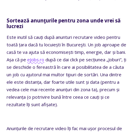
Sortează anunţurile pentru zona unde vrei să
lucrezi
Este inutil să cauți după anunturi recrutare video pentru
toată țara dacă tu locuiești în Bucureşti. Un job aproape de
casă te va ajuta să economisești timp, energie, dar și bani.
Așa că pe
eJobs.ro
după ce dai click pe secțiunea „Joburi”, ți
se deschide o fereastră în care ai posibilitatea de a căuta
un job cu ajutorul mai multor tipuri de sortări. Una dintre
ele este distanța, dar foarte utile sunt și data (pentru a
vedea cele mai recente anunțuri din zona ta), precum și
relevanța (o potrivire bună între ceea ce cauți și ce
rezultate îți sunt afișate).
Anunțurile de recrutare video îți fac mai ușor procesul de