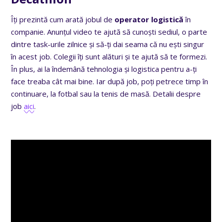
Îți prezintă cum arată jobul de
operator logistică
în
companie. Anunțul video te ajută să cunoști sediul, o parte
dintre task-urile zilnice și să-ți dai seama că nu ești singur
în acest job. Colegii îți sunt alături și te ajută să te formezi.
În plus, ai la îndemână tehnologia și logistica pentru a-ți
face treaba cât mai bine. Iar după job, poți petrece timp în
continuare, la fotbal sau la tenis de masă. Detalii despre
job
aici
.