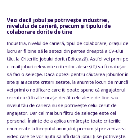
Vezi dacă jobul se potrivește industriei,
nivelului de carieră, precum și tipului de
colaborare dorite de tine
Industria, nivelul de carieră, tipul de colaborare, orașul de
lucru ar fi bine să le setezi din partea dreaptă a CV-ului
tău, la Criteriile jobului dorit (Editează). Astfel vei primi pe
e-mail joburi relevante criteriilor alese și îți va fi mai ușor
să faci o selecție. Dacă optezi pentru căutarea joburilor în
site și ai aceste criterii setate, la anumite locuri de muncă
vei primi o notificare care îți poate spune că angajatorul
recrutează în alte orașe decât cele alese de tine sau
nivelul tău de carieră nu se potrivește celui cerut de
angajator. Dar cel mai bun filtru de selecție este cel
personal. Înainte de a aplica urmărește toate criteriile
enumerate la începutul anunțului, precum și prezentarea
video care te vor ajuta să afli dacă jobul ți se potrivește.