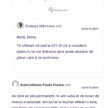
Răspunde
Steluţa Năstase
zice
acum 6 years
Bună, Elena,
Te sfătuim să suni la 021.9124 și consilierii
eJobs.ro te vor îndruma spre acele anunțuri de
joburi care ți se potrivesc.
Kuntzelman Paula Doina
zice
acum 6 years
As dorii un job permanent, m-am saturat de locuri de
munca ocazionale. Am lucrat la Auchan Militari o luna,
prin firma de recrutare MPC. Dupa o luna m-au dat