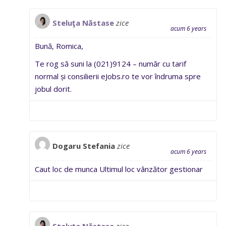
Steluţa Năstase
zice
acum 6 years
Bună, Romica,
Te rog să suni la (021)9124 – număr cu tarif
normal și consilierii eJobs.ro te vor îndruma spre
jobul dorit.
Dogaru Stefania
zice
acum 6 years
Caut loc de munca Ultimul loc vânzător gestionar
Steluţa Năstase
zice