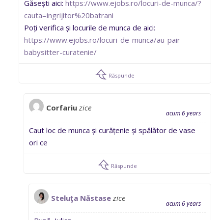
Găsești aici:
https://www.ejobs.ro/locuri-de-munca/?
cauta=ingrijitor%20batrani
Poți verifica și locurile de munca de aici:
https://www.ejobs.ro/locuri-de-munca/au-pair-
babysitter-curatenie/
Răspunde
Corfariu
zice
acum 6 years
Caut loc de munca și curățenie și spălător de vase
ori ce
Răspunde
Steluţa Năstase
zice
acum 6 years