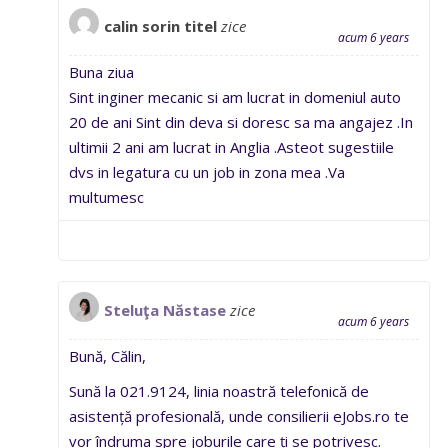
calin sorin titel
zice
acum 6 years
Buna ziua
Sint inginer mecanic si am lucrat in domeniul auto
20 de ani Sint din deva si doresc sa ma angajez .In
ultimii 2 ani am lucrat in Anglia .Asteot sugestiile
dvs in legatura cu un job in zona mea .Va
multumesc
Steluţa Năstase
zice
acum 6 years
Bună, Călin,
Sună la 021.9124, linia noastră telefonică de
asistență profesională, unde consilierii eJobs.ro te
vor îndruma spre joburile care ți se potrivesc.