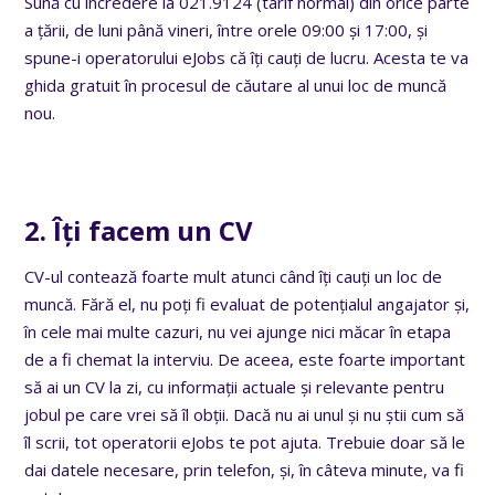
Sună cu încredere la 021.9124 (tarif normal) din orice parte
a țării, de luni până vineri, între orele 09:00 și 17:00, și
spune-i operatorului eJobs că îți cauți de lucru. Acesta te va
ghida gratuit în procesul de căutare al unui loc de muncă
nou.
2. Îți facem un CV
CV-ul contează foarte mult atunci când îți cauți un loc de
muncă. Fără el, nu poți fi evaluat de potențialul angajator și,
în cele mai multe cazuri, nu vei ajunge nici măcar în etapa
de a fi chemat la interviu. De aceea, este foarte important
să ai un CV la zi, cu informații actuale și relevante pentru
jobul pe care vrei să îl obții. Dacă nu ai unul și nu știi cum să
îl scrii, tot operatorii eJobs te pot ajuta. Trebuie doar să le
dai datele necesare, prin telefon, și, în câteva minute, va fi