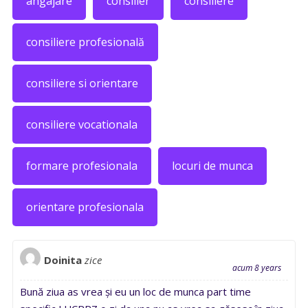
angajare
consilier
consiliere
consiliere profesională
consiliere si orientare
consiliere vocationala
formare profesionala
locuri de munca
orientare profesionala
Doinita
zice
acum 8 years
Bună ziua as vrea și eu un loc de munca part time