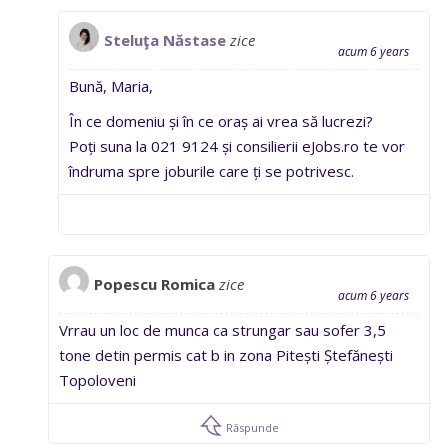
Steluţa Năstase
zice
acum 6 years
Bună, Maria,
În ce domeniu și în ce oraș ai vrea să lucrezi?
Poți suna la 021 9124 și consilierii eJobs.ro te vor
îndruma spre joburile care ți se potrivesc.
Popescu Romica
zice
acum 6 years
Vrrau un loc de munca ca strungar sau sofer 3,5
tone detin permis cat b in zona Pitești Ștefănești
Topoloveni
Răspunde