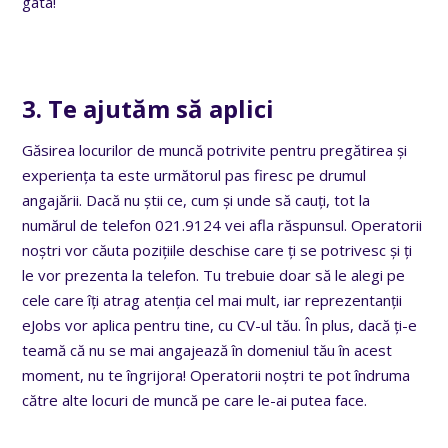
gata!
3. Te ajutăm să aplici
Găsirea locurilor de muncă potrivite pentru pregătirea și
experiența ta este următorul pas firesc pe drumul
angajării. Dacă nu știi ce, cum și unde să cauți, tot la
numărul de telefon 021.9124 vei afla răspunsul. Operatorii
noștri vor căuta pozițiile deschise care ți se potrivesc și ți
le vor prezenta la telefon. Tu trebuie doar să le alegi pe
cele care îți atrag atenția cel mai mult, iar reprezentanții
eJobs vor aplica pentru tine, cu CV-ul tău. În plus, dacă ți-e
teamă că nu se mai angajează în domeniul tău în acest
moment, nu te îngrijora! Operatorii noștri te pot îndruma
către alte locuri de muncă pe care le-ai putea face.