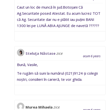
Caut un loc de muncă în jud.Botoșani Că
Ag.Securitate posed Atestat. Eu acum lucrez TOT
că Ag. Securitate dar nu e plătit iau puțini BANI
1300 lei pe LUNĂ ABIA AJUNGE de navetă ??????
Steluţa Năstase
zice
acum 6 years
Bună, Vasile,
Te rugăm să suni la numărul (021)9124 și colegii
noștri, consilieri în carieră, te vor ghida.
Murea Mihaela
zice
acum 6 years