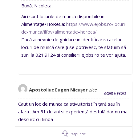
Bună, Nicoleta,
Aici sunt locurile de muncă disponibile în
Alimentație/HoReCa:
https://www.ejobs.ro/locuri-
de-munca/ilfov/alimentatie–horeca/
Dacă ai nevoie de ghidare în identificarea acelor
locuri de muncă care ți se potrivesc, te sfătuim să
suni la 021.9124 și consilierii eJobs.ro te vor ajuta.
Apostoliuc Eugen Nicușor
zice
acum 6 years
Caut un loc de munca ca stivuitorist în țară sau în
afara . Am 51 de ani si experiență destulă dar nu ma
descurc cu limba
Răspunde