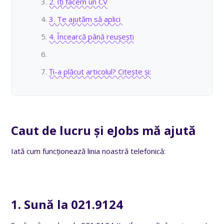
2. Îți facem un CV
3. Te ajutăm să aplici
4. Încearcă până reușești
Ți-a plăcut articolul? Citește și:
Caut de lucru și eJobs mă ajută
Iată cum funcționează linia noastră telefonică:
1. Sună la 021.9124