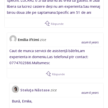
specific LUCRRZ o zi da una nu as vrea sa găsesc în ziua
libera sa lucrez casiere deși nu am experienta.Sau menaj
birou doua zile pe saptamana.Specific am 51 de ani
Răspunde
Emilia iftimi
zice
acum 6 years
Caut de munca servicii de asistență bătrîni,am
experienta in domeniu.Las telefonul ptr contact:
0774702386.Multumesc
Răspunde
Steluţa Năstase
zice
acum 6 years
Bună, Emilia,