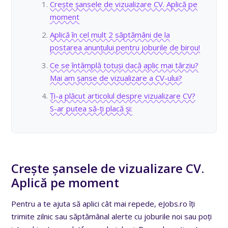
Crește șansele de vizualizare CV. Aplică pe
moment
Aplică în cel mult 2 săptămâni de la
postarea anunțului pentru joburile de birou!
Ce se întâmplă totuși dacă aplic mai târziu?
Mai am șanse de vizualizare a CV-ului?
Ți-a plăcut articolul despre vizualizare CV?
S-ar putea să-ți placă și:
Crește șansele de vizualizare CV.
Aplică pe moment
Pentru a te ajuta să aplici cât mai repede, eJobs.ro îți
trimite zilnic sau săptămânal alerte cu joburile noi sau poți