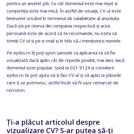
pentru un anumit job. Cu cât domeniul este mai nișat și
competiția este mai mică. În astfel de situații, CV-ul este
binevenit oricând în termenul de valabilitate al anunțului.
Dacă știi pe cineva din compania respectivă și acea
persoană este de acord să te recomande, nu ezita să
trimiți CV-ul și pe e-mail și în titlu să-i menționezi numele.
Pe eJobs.ro îți poți spori șansele ca aplicarea ta să fie
vizualizată dacă aplici cât de repede posibil, mai ales dacă
domeniul este popular. Sună la 021 9124 și consilierii
eJobs.ro te pot ajuta să-ți faci CV-ul și să aplici la joburile
care ți se potrivesc, astfel încât să fii ușor remarcat de
recrutori.
Ți-a plăcut articolul despre
vizualizare CV? S-ar putea să-ți