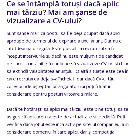
Ce se întâmplă totuși dacă aplic
mai târziu? Mai am șanse de
vizualizare a CV-ului?
Sunt șanse mari ca postul să fie deja ocupat dacă aplici
aproape de termenul de expirare a unui anunț. Dar nu e
întotdeauna o regulă. Este posibil ca recrutorul să fi
început interviurile și, dacă nu este mulțumit de candidați
pe care i-a întâlnit, să continue să vizualizeze CV-uri și chiar
să extindă valabilitatea anunțului. O altă situație este cea în
care recrutarea deja s-a încheiat, dar dacă CV-ul tău
corespunde așteptărilor angajatorului poți fi luat în
considerare pentru posturi viitoare similare.
Dacă te hotărăști să aplici mai târziu, este bine totuși să te
asiguri că aplicarea ta este de actualitate și credibilă. Poți
verifica dacă jobul este încă activ pe site-ul companiei. Ia în
considerare domeniul în care aplici, dar și competiția