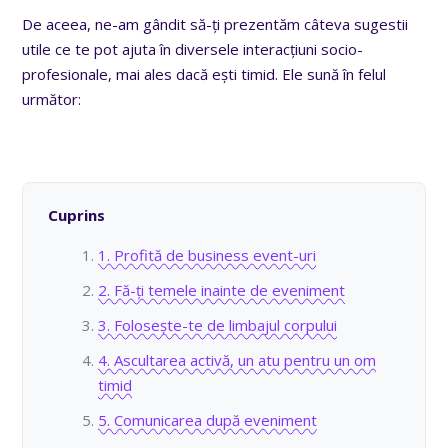
De aceea, ne-am gândit să-ți prezentăm câteva sugestii
utile ce te pot ajuta în diversele interacțiuni socio-
profesionale, mai ales dacă ești timid. Ele sună în felul
următor:
Cuprins
1. Profită de business event-uri
2. Fă-ți temele inainte de eveniment
3. Folosește-te de limbajul corpului
4. Ascultarea activă, un atu pentru un om
timid
5. Comunicarea după eveniment