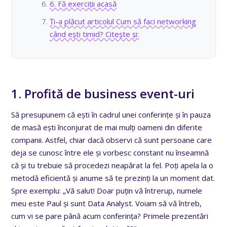
6. Fă exerciții acasă
Ți-a plăcut articolul Cum să faci networking
când ești timid? Citește și:
1. Profită de business event-uri
Să presupunem că ești în cadrul unei conferințe și în pauza
de masă ești înconjurat de mai mulți oameni din diferite
companii. Astfel, chiar dacă observi că sunt persoane care
deja se cunosc între ele și vorbesc constant nu înseamnă
că și tu trebuie să procedezi neapărat la fel. Poți apela la o
metodă eficientă și anume să te prezinți la un moment dat.
Spre exemplu: „Vă salut! Doar puțin vă întrerup, numele
meu este Paul și sunt Data Analyst. Voiam să vă întreb,
cum vi se pare până acum conferința? Primele prezentări