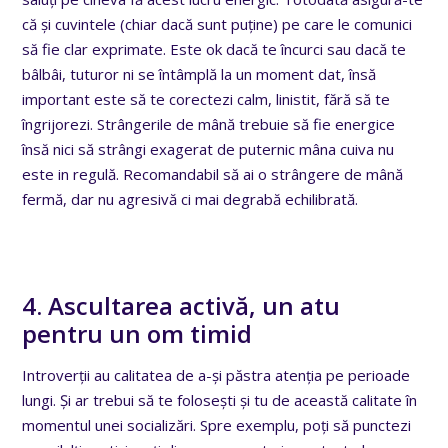
că și cuvintele (chiar dacă sunt puține) pe care le comunici
să fie clar exprimate. Este ok dacă te încurci sau dacă te
bâlbâi, tuturor ni se întâmplă la un moment dat, însă
important este să te corectezi calm, linistit, fără să te
îngrijorezi. Strângerile de mână trebuie să fie energice
însă nici să strângi exagerat de puternic mâna cuiva nu
este in regulă. Recomandabil să ai o strângere de mână
fermă, dar nu agresivă ci mai degrabă echilibrată.
4. Ascultarea activă, un atu
pentru un om timid
Introverții au calitatea de a-și păstra atenția pe perioade
lungi. Și ar trebui să te folosești și tu de această calitate în
momentul unei socializări. Spre exemplu, poți să punctezi