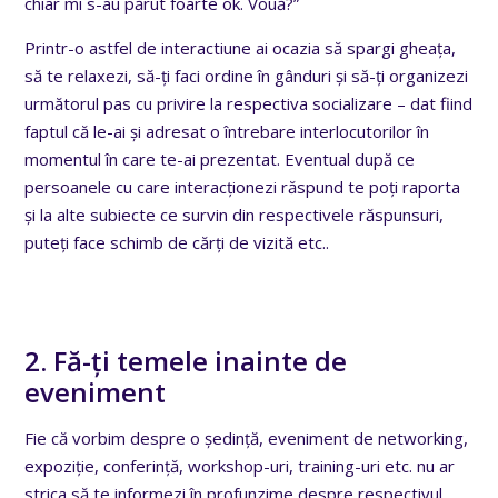
chiar mi s-au părut foarte ok. Vouă?”
Printr-o astfel de interactiune ai ocazia să spargi gheața,
să te relaxezi, să-ți faci ordine în gânduri și să-ți organizezi
următorul pas cu privire la respectiva socializare – dat fiind
faptul că le-ai și adresat o întrebare interlocutorilor în
momentul în care te-ai prezentat. Eventual după ce
persoanele cu care interacționezi răspund te poți raporta
și la alte subiecte ce survin din respectivele răspunsuri,
puteți face schimb de cărți de vizită etc..
2. Fă-ți temele inainte de
eveniment
Fie că vorbim despre o ședință, eveniment de networking,
expoziție, conferință, workshop-uri, training-uri etc. nu ar
strica să te informezi în profunzime despre respectivul