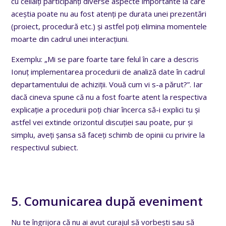
cu ceilalți participanți diverse aspecte importante la care
aceștia poate nu au fost atenți pe durata unei prezentări
(proiect, procedură etc.) și astfel poți elimina momentele
moarte din cadrul unei interacțiuni.
Exemplu: „Mi se pare foarte tare felul în care a descris
Ionuț implementarea procedurii de analiză date în cadrul
departamentului de achiziții. Vouă cum vi s-a părut?”. Iar
dacă cineva spune că nu a fost foarte atent la respectiva
explicație a procedurii poți chiar încerca să-i explici tu și
astfel vei extinde orizontul discuției sau poate, pur și
simplu, aveți șansa să faceți schimb de opinii cu privire la
respectivul subiect.
5. Comunicarea după eveniment
Nu te îngrijora că nu ai avut curajul să vorbești sau să