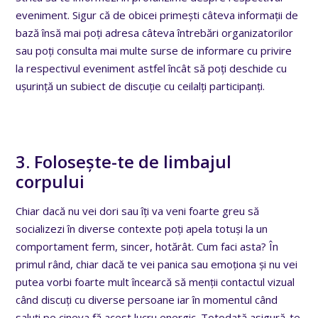
eveniment. Sigur că de obicei primești câteva informații de
bază însă mai poți adresa câteva întrebări organizatorilor
sau poți consulta mai multe surse de informare cu privire
la respectivul eveniment astfel încât să poți deschide cu
ușurință un subiect de discuție cu ceilalți participanți.
3. Folosește-te de limbajul
corpului
Chiar dacă nu vei dori sau îți va veni foarte greu să
socializezi în diverse contexte poți apela totuși la un
comportament ferm, sincer, hotărât. Cum faci asta? În
primul rând, chiar dacă te vei panica sau emoționa și nu vei
putea vorbi foarte mult încearcă să menții contactul vizual
când discuți cu diverse persoane iar în momentul când
saluți pe cineva fă acest lucru energic. Totodată asigură-te