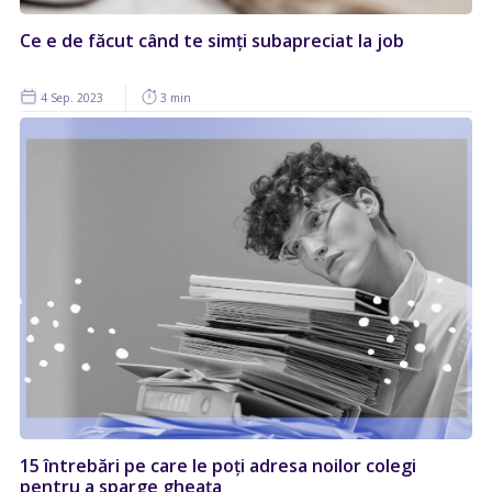
Ce e de făcut când te simți subapreciat la job
4 Sep. 2023
3 min
15 întrebări pe care le poți adresa noilor colegi
pentru a sparge gheața