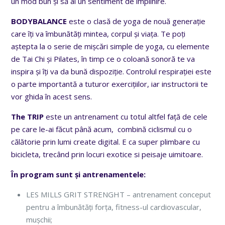
un mod bun și să ai un sentiment de împlinire.
BODYBALANCE
este o clasă de yoga de nouă generație
care îți va îmbunătăți mintea, corpul și viața. Te poți
aștepta la o serie de mișcări simple de yoga, cu elemente
de Tai Chi și Pilates, în timp ce o coloană sonoră te va
inspira și îți va da bună dispoziție. Controlul respirației este
o parte importantă a tuturor exercițiilor, iar instructorii te
vor ghida în acest sens.
The TRIP
este un antrenament cu totul altfel față de cele
pe care le-ai făcut până acum, combină ciclismul cu o
călătorie prin lumi create digital. E ca super plimbare cu
bicicleta, trecând prin locuri exotice si peisaje uimitoare.
În program sunt și antrenamentele:
LES MILLS GRIT STRENGHT – antrenament conceput
pentru a îmbunătăți forța, fitness-ul cardiovascular,
mușchii;