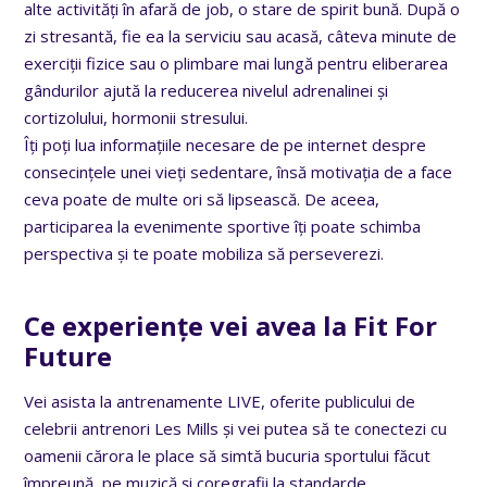
alte activități în afară de job, o stare de spirit bună. După o
zi stresantă, fie ea la serviciu sau acasă, câteva minute de
exerciții fizice sau o plimbare mai lungă pentru eliberarea
gândurilor ajută la reducerea nivelul adrenalinei și
cortizolului, hormonii stresului.
Îți poți lua informațiile necesare de pe internet despre
consecințele unei vieți sedentare, însă motivația de a face
ceva poate de multe ori să lipsească. De aceea,
participarea la evenimente sportive îți poate schimba
perspectiva și te poate mobiliza să perseverezi.
Ce experiențe vei avea la
Fit For
Future
Vei asista la antrenamente LIVE, oferite publicului de
celebrii antrenori Les Mills și vei putea să te conectezi cu
oamenii cărora le place să simtă bucuria sportului făcut
împreună, pe muzică și coregrafii la standarde