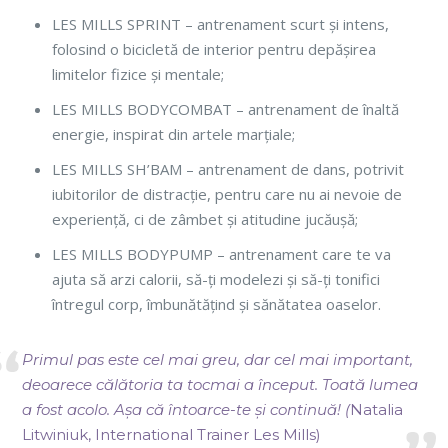
LES MILLS SPRINT – antrenament scurt și intens,
folosind o bicicletă de interior pentru depășirea
limitelor fizice și mentale;
LES MILLS BODYCOMBAT – antrenament de înaltă
energie, inspirat din artele marțiale;
LES MILLS SH’BAM – antrenament de dans, potrivit
iubitorilor de distracție, pentru care nu ai nevoie de
experiență, ci de zâmbet și atitudine jucăușă;
LES MILLS BODYPUMP – antrenament care te va
ajuta să arzi calorii, să-ți modelezi și să-ți tonifici
întregul corp, îmbunătățind și sănătatea oaselor.
Primul pas este cel mai greu, dar cel mai important,
deoarece călătoria ta tocmai a început. Toată lumea
a fost acolo. Așa că întoarce-te și continuă! (
Natalia
Litwiniuk,
International Trainer Les Mills)