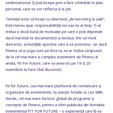
sedentarismul. Și poți începe prin a face schimbări în plan
personal, care se vor reflecta și la job.
Tentația este să începi cu obiectivul „de luni merg la sală”,
însă mereu apar responsabilități noi sau nu ai timp. Ți-ar
trebui o doză bună de motivație pe care o poți deprinde
dacă mai întâi te documentezi și testezi, într-un mod
distractiv, activitățile sportive care ți se potrivesc. Iar dacă
fitness-ul și yoga sunt pe lista ta, nu ar trebui să lipsești
de la cel mai mare și complex eveniment de fitness al
anului, Fit For Future, care va avea loc pe 19 și 20
noiembrie la Face Club București.
Fit for Future, cea mai mare platformă de comunicare și
organizare de evenimente, își unește forțele cu Les Mills
Nordic, cel mai mare furnizor global de programe și
concepte de fitness, pentru a oferi publicului din România
evenimentul FIT FOR FUTURE – o experiență care îți va