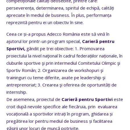
competiționale calități deosebite, printre care:
perseverența, determinarea, spiritul de echipă, calități
apreciate în mediul de business. În plus, performanța
reprezintă pentru ei un obiectiv în sine.
Ceea ce și-a propus Adecco România este să vină în
ajutorul lor printr-un program special,
Carieră pentru
Sportivi,
gândit pe trei obiective: 1. Promovarea
proiectului la nivel naţional în cadrul federațiilor naționale, în
cluburile sportive şi prin intermediul Comitetului Olimpic şi
Sportiv Român; 2. Organizarea de workshopuri şi
traininguri cu teme diferite, axate pe leadership şi
antreprenoriat; 3. Crearea şi oferirea de oportunități de
internship.
De asemenea, proiectul de
Carieră pentru Sportivi
este
croit după nevoile specifice ale fiecăruia, prin evaluarea
vocațională a sportivilor intrați în program, ghidarea și
pregătirea lor pentru mediul de business și facilitarea
găsirii unor locuri de muncă potrivite.