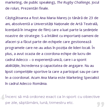
marketing, de public speaking),
The Rugby Challenge,
Jocul
de roluri
,
Prezentări finale.
Câștigătoarea a fost Ana Maria Mareș (o tânără de 23 de
ani, absolventă a Universității Naționale de Artă Teatrală,
licențiată în Imagine de film) care a luat parte la ședințele
noastre de strategie. S-a întâlnit cu importanți oameni de
afaceri și a făcut parte din echipele care gestionează
programele care ne-au adus în poziția de lideri locali. În
plus, a avut ocazia de a coordona echipe de lucru din
cadrul Adecco – o experiență unică, care i-a sporit
abilitățile, încrederea și capacitatea de angajare. Nu au
lipsit competițiile sportive la care a participat sau pe care
le-a coordonat. Acum Ana Maria este Marketing Specialist
în cadrul Adecco România.
Încerc să mă ordonez exact ca în sport: cu obiective
pe zile, săptămâni, lună, trimestru etc.