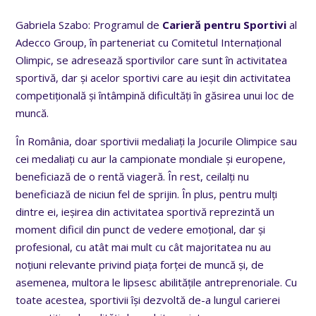
Gabriela Szabo: Programul de
Carieră pentru Sportivi
al
Adecco Group, în parteneriat cu Comitetul Internațional
Olimpic, se adresează sportivilor care sunt în activitatea
sportivă, dar și acelor sportivi care au ieșit din activitatea
competițională și întâmpină dificultăți în găsirea unui loc de
muncă.
În România, doar sportivii medaliați la Jocurile Olimpice sau
cei medaliați cu aur la campionate mondiale și europene,
beneficiază de o rentă viageră. În rest, ceilalți nu
beneficiază de niciun fel de sprijin. În plus, pentru mulți
dintre ei, ieșirea din activitatea sportivă reprezintă un
moment dificil din punct de vedere emoțional, dar și
profesional, cu atât mai mult cu cât majoritatea nu au
noțiuni relevante privind piața forței de muncă și, de
asemenea, multora le lipsesc abilitățile antreprenoriale. Cu
toate acestea, sportivii își dezvoltă de-a lungul carierei