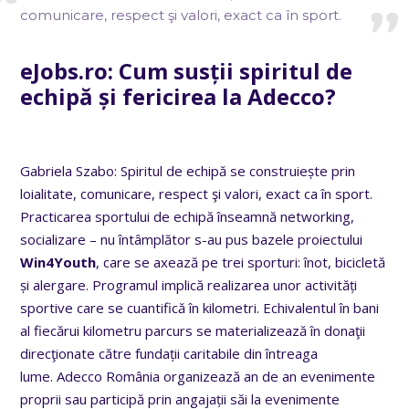
comunicare, respect şi valori, exact ca în sport.
eJobs.ro: Cum susții spiritul de
echipă și fericirea la Adecco?
Gabriela Szabo: Spiritul de echipă se construiește prin
loialitate, comunicare, respect şi valori, exact ca în sport.
Practicarea sportului de echipă înseamnă networking,
socializare – nu întâmplător s-au pus bazele proiectului
Win4Youth
, care se axează pe trei sporturi: înot, bicicletă
și alergare. Programul implică realizarea unor activități
sportive care se cuantifică în kilometri. Echivalentul în bani
al fiecărui kilometru parcurs se materializează în donaţii
direcţionate către fundații caritabile din întreaga
lume.
Adecco România organizează an de an evenimente
proprii sau participă prin angajații săi la evenimente