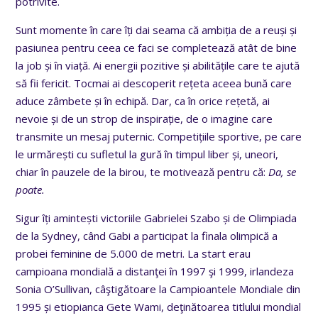
potrivite.
Sunt momente în care îți dai seama că ambiția de a reuși și
pasiunea pentru ceea ce faci se completează atât de bine
la job și în viață. Ai energii pozitive și abilitățile care te ajută
să fii fericit. Tocmai ai descoperit rețeta aceea bună care
aduce zâmbete și în echipă. Dar, ca în orice rețetă, ai
nevoie și de un strop de inspirație, de o imagine care
transmite un mesaj puternic. Competițiile sportive, pe care
le urmărești cu sufletul la gură în timpul liber și, uneori,
chiar în pauzele de la birou, te motivează pentru că:
Da, se
poate.
Sigur îți amintești victoriile Gabrielei Szabo și de Olimpiada
de la
Sydney,
când Gabi a participat la finala olimpică a
probei feminine de 5.000 de metri. La start erau
campioana mondială a distanţei în 1997 şi 1999, irlandeza
Sonia O’Sullivan, câştigătoare la Campioantele Mondiale din
1995 și etiopianca Gete Wami, deţinătoarea titlului mondial