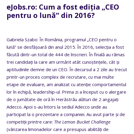
eJobs.ro: Cum a fost ediția „CEO
pentru o lună” din 2016?
Gabriela Szabo: În România, programul „CEO pentru o
lună” se desfășoară din anul 2015. În 2016, selecția a fost
făcută dintr-un total de 444 de înscrieri. În finală au rămas
trei candidați la care am urmărit atât cunoștințele, cât și
aptitudinile demne de un CEO. În decursul a 2 zile au trecut
printr-un proces complex de recrutare, cu mai multe
etape de evaluare, am analizat cu atenție comportamentul
lor în echipă, leadership-ul. Prima zi a început cu o alergare
de o jumătate de oră în Herăstrău alături de 2 angajați
Adecco. Apoi s-au întors la sediul Adecco unde au
participat la o prezentare a companiei. Au avut parte și de
competiții printre care:
The Lemon Bucket Challenge
(vânzarea limonadelor care a presupus abilități de