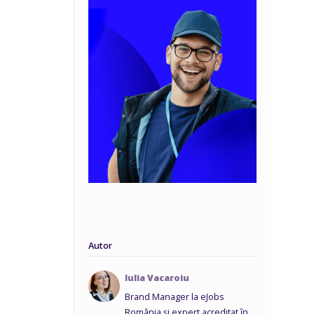
Autor
Iulia Vacaroiu
Brand Manager la eJobs
România și expert acreditat în