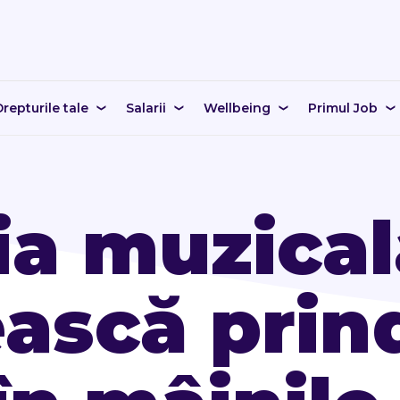
repturile tale
Salarii
Wellbeing
Primul Job
ia muzical
ască prin