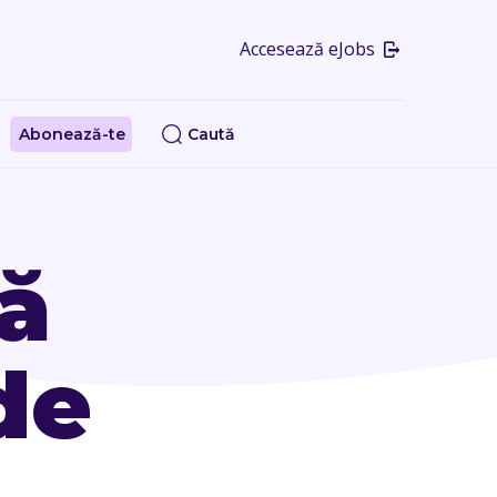
Accesează eJobs
Abonează-te
Caută
ă
de