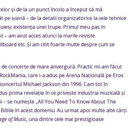
elor și de la un punct încolo a început să mă
 pe scenă – de la detalii organizatorice la cele tehnice
tuiesc existența unei trupe. Primul meu pas în
ist – am avut acces atunci la marile reviste
lboard etc. Și am citit foarte multe despre cum se
e de concerte de mare anvergură. Practic mi-am făcut
– RockMania, care i-a adus pe Arena Națională pe Eros
 concertul Michael Jackson din 1996. Cam tot în
us prima revelație în ce privește industria muzicală și
lui – se numește „All You Need To Know About The
 Biblie în acest domeniu. Au urmat apoi multe alte cărți
ege of Music
, una dintre cele mai prestigioase