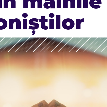
în mâinile
oniștilor