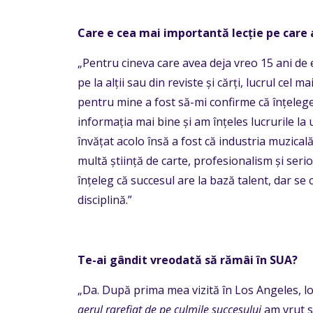
Care e cea mai importantă lecție pe care a
„Pentru cineva care avea deja vreo 15 ani de
pe la alții sau din reviste și cărți, lucrul cel
pentru mine a fost să-mi confirme că înțeleg
informația mai bine și am înțeles lucrurile la 
învățat acolo însă a fost că industria muzical
multă știință de carte, profesionalism și serio
înțeleg că succesul are la bază talent, dar s
disciplină.”
Te-ai gândit vreodată să rămâi în SUA?
„Da. După prima mea vizită în Los Angeles, lo
aerul rarefiat de pe culmile succesului
am vrut să