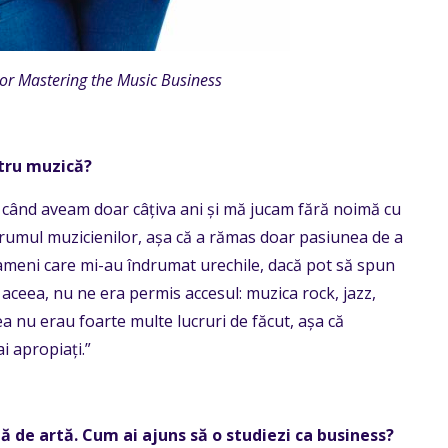
or Mastering the Music Business
ntru muzică?
 când aveam doar câțiva ani și mă jucam fără noimă cu
 drumul muzicienilor, așa că a rămas doar pasiunea de a
ameni care mi-au îndrumat urechile, dacă pot să spun
 aceea, nu ne era permis accesul: muzica rock, jazz,
a nu erau foarte multe lucruri de făcut, așa că
i apropiați.”
 de artă. Cum ai ajuns să o studiezi ca business?