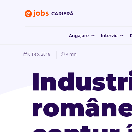
Angajare
Interviu
D
6 Feb. 2018
4 min
Industr
române