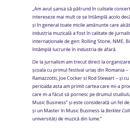
„Am avut șansa să pătrund în culisele concert
intereseze mai mult ce se întâmplă acolo decât
și în general toate micile amănunte care alcă
industria muzicală a fost în calitate de jurnal
internaționale de gen: Rolling Stone, NME, Bil
întâmplă lucrurile în industria de afară.
De la jurnalism am trecut direct la organizar
școala cu primul festival uriaș din Romania 
Ramazzotti, Joe Cocker si Rod Stewart – și cu
perioada asta am primit cartea care mi-a prod
care m-a făcut să pornesc pe drumul studiu
Music Business” și este considerată un fel de
și un Master în Music Business la
Berklee Coll
universități de muzică din lume.”