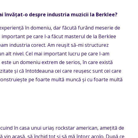
i învățat-o despre industria muzicii la Berklee?
 experiență în domeniu, dar făcută furând meserie de
 mai important pe care l-a făcut masterul de la Berklee
eam industria corect. Am reușit să-mi structurez
un alt nivel. Cel mai important lucru pe care l-am
ă este un domeniu extrem de serios, în care există
zitate și că întotdeauna cei care reușesc sunt cei care
e construiește pe foarte multă muncă și cu foarte multă
cuind în casa unui uriaș rockstar american, amețită de
 vin acasă, să închid tot și să mă întorc acolo. După ce