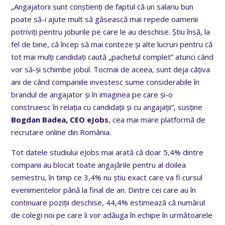
„Angajatorii sunt conștienți de faptul că un salariu bun
poate să-i ajute mult să găsească mai repede oamenii
potriviți pentru joburile pe care le au deschise. Știu însă, la
fel de bine, că încep să mai conteze și alte lucruri pentru că
tot mai mulți candidați caută „pachetul complet” atunci când
vor să-și schimbe jobul. Tocmai de aceea, sunt deja câțiva
ani de când companiile investesc sume considerabile în
brandul de angajator și în imaginea pe care și-o
construiesc în relația cu candidații și cu angajații”, susține
Bogdan Badea, CEO eJobs
, cea mai mare platformă de
recrutare online din România.
Tot datele studiului eJobs mai arată că doar 5,4% dintre
companii au blocat toate angajările pentru al doilea
semestru, în timp ce 3,4% nu știu exact care va fi cursul
evenimentelor până la final de an. Dintre cei care au în
continuare poziții deschise, 44,4% estimează că numărul
de colegi noi pe care îi vor adăuga în echipe în următoarele