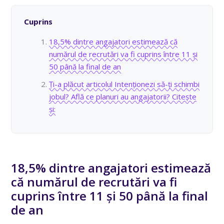
Cuprins
18,5% dintre angajatori estimează că
numărul de recrutări va fi cuprins între 11 și
50 până la final de an
Ți-a plăcut articolul Intenționezi să-ți schimbi
jobul? Află ce planuri au angajatorii? Citește
și:
18,5% dintre angajatori estimează
că numărul de recrutări va fi
cuprins între 11 și 50 până la final
de an