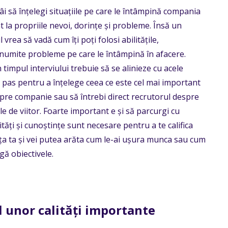
i să înțelegi situațiile pe care le întâmpină compania
t la propriile nevoi, dorințe și probleme. Însă un
vrea să vadă cum îți poți folosi abilitățile,
anumite probleme pe care le întâmpină în afacere.
n timpul interviului trebuie să se alinieze cu acele
l pas pentru a înțelege ceea ce este cel mai important
re companie sau să întrebi direct recrutorul despre
e de viitor. Foarte important e și să parcurgi cu
lități și cunoștințe sunt necesare pentru a te califica
ența ta și vei putea arăta cum le-ai ușura munca sau cum
ngă obiectivele.
l unor calități importante