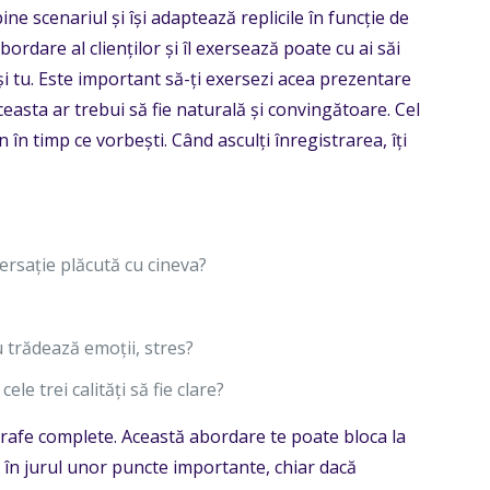
ine scenariul și își adaptează replicile în funcție de
ordare al clienților și îl exersează poate cu ai săi
și tu. Este important să-ți exersezi acea prezentare
ceasta ar trebui să fie naturală și convingătoare. Cel
în timp ce vorbești. Când asculți înregistrarea, îți
rsație plăcută cu cineva?
 trădează emoții, stres?
ele trei calități să fie clare?
rafe complete. Această abordare te poate bloca la
e în jurul unor puncte importante, chiar dacă