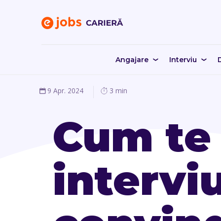
Angajare
Interviu
D
9 Apr. 2024
3 min
Cum te 
intervi