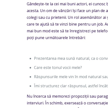
Gândește-te la cei mai buni actori, ei cunosc b
acesta. Un om de vânzări își face un plan de ab
colegi sau cu prietenii. Un rol asemănător ai 
care te ajută să te vinzi bine pentru un job. A
mai bun mod este să te înregistrezi pe telefon 
poți pune următoarele întrebări:
Prezentarea mea sună natural, ca o conve
Care este tonul vocii mele?
Răspunsurile mele vin în mod natural sau
Îmi structurez clar răspunsul, astfel încât c
Nu încerca să memorezi propoziții sau parag
interviuri. În schimb, exersează o conversați