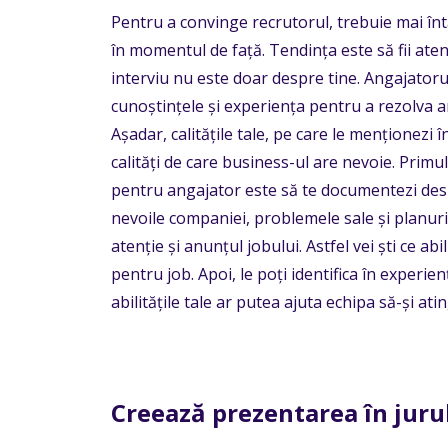
Pentru a convinge recrutorul, trebuie mai întâ
în momentul de față. Tendința este să fii aten
interviu nu este doar despre tine. Angajatorul 
cunoștințele și experiența pentru a rezolva 
Așadar, calitățile tale, pe care le menționezi î
calități de care business-ul are nevoie. Primu
pentru angajator este să te documentezi desp
nevoile companiei, problemele sale și planuril
atenție și anunțul jobului. Astfel vei ști ce abi
pentru job. Apoi, le poți identifica în experi
abilitățile tale ar putea ajuta echipa să-și ati
Creează prezentarea în juru