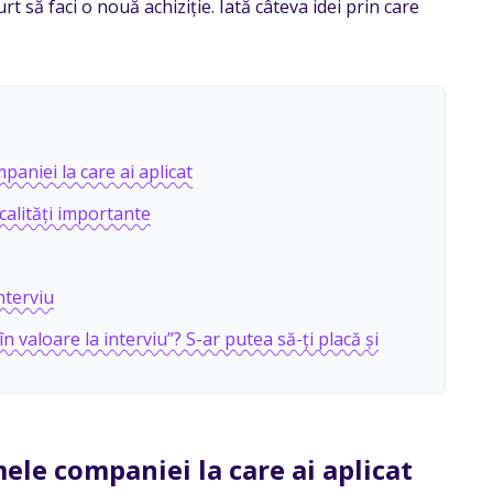
rt să faci o nouă achiziție. Iată câteva idei prin care
paniei la care ai aplicat
calități importante
nterviu
în valoare la interviu”? S-ar putea să-ți placă și
mele companiei la care ai aplicat