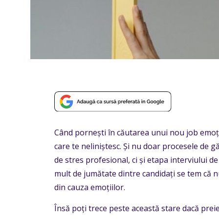
Când pornești în căutarea unui nou job emoțiil
care te neliniștesc. Și nu doar procesele de gă
de stres profesional, ci și etapa interviului
mult de jumătate dintre candidați se tem că nu
din cauza emoțiilor.
Însă poți trece peste această stare dacă prei