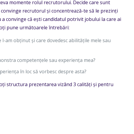
âteva momente rolul recrutorului. Decide care sunt
r convinge recrutorul și concentrează-te să le prezinți
a convinge că ești candidatul potrivit jobului la care ai
poți pune următoarele întrebări:
 l-am obținut și care dovedesc abilitățile mele sau
demonstra competențele sau experiența mea?
eriența în loc să vorbesc despre asta?
poți structura prezentarea vizând 3 calități și pentru