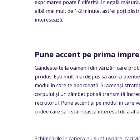
exprimarea poate fi diferită. În egală măsură
aibă mai mult de 1-2 minute, astfel poți păstra
interesează.
Pune accent pe prima impres
Gândește-te la oamenii din vânzări care prob
produs. Ești mult mai dispus să acorzi atenție
modul în care te abordează. Și aceeași strategi
corpului și un zâmbet pot să transmită încred
recrutorul. Pune accent și pe modul în care ve
o idee care să-i stârnească interesul de a afl
Schimbările în carieră nu sunt ușoare, căci vin