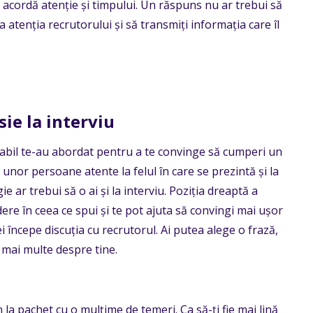
, acordă atenție și timpului. Un răspuns nu ar trebui să
 atenția recrutorului și să transmiți informația care îl
ie la interviu
abil te-au abordat pentru a te convinge să cumperi un
 unor persoane atente la felul în care se prezintă și la
e ar trebui să o ai și la interviu. Poziția dreaptă a
ere în ceea ce spui și te pot ajuta să convingi mai ușor
i începe discuția cu recrutorul. Ai putea alege o frază,
a mai multe despre tine.
 la pachet cu o mulțime de temeri. Ca să-ți fie mai lină