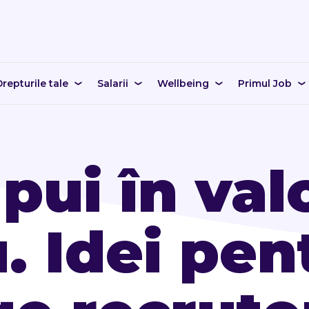
repturile tale
Salarii
Wellbeing
Primul Job
pui în val
u. Idei pen