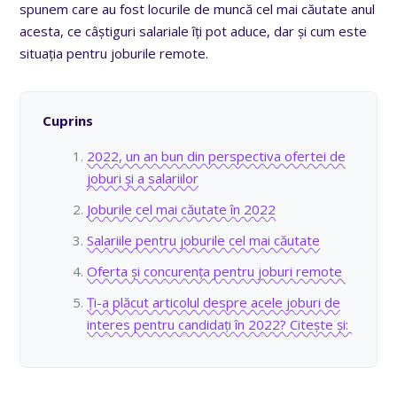
spunem care au fost locurile de muncă cel mai căutate anul
acesta, ce câștiguri salariale îți pot aduce, dar și cum este
situația pentru joburile remote.
Cuprins
2022, un an bun din perspectiva ofertei de
joburi și a salariilor
Joburile cel mai căutate în 2022
Salariile pentru joburile cel mai căutate
Oferta și concurența pentru joburi remote
Ți-a plăcut articolul despre acele joburi de
interes pentru candidați în 2022? Citește și: