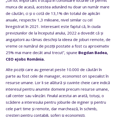
„Un loc important îl ocupă în continuare locurile ce permit
munca de acasă, acestea adunând nu doar un număr mare
de căutări, ci și o cotă de 13,1% din totalul de aplicări
anuale, respectiv 1,3 milioane, nivel similar cu cel
înregistrat în 2021. Interesant este faptul că, în ciuda
previziunilor de la începutul anului, 2022 a dovedit că și
angajatorii au rămas deschiși la ideea de joburi remote, de
vreme ce numărul de poziții postate a fost cu aproximativ
25% mai mare decât anul trecut”, spune
Bogdan Badea,
CEO eJobs România.
Alte poziții care au generat peste 10.000 de căutări în
parte au fost cele de manager, economist ori specialist în
resurse umane. Lor li se alătură și cuvinte cheie care indică
interesul pentru anumite domenii precum resurse umane,
call center sau vânzări. Finalul acestui an arată, totuși, o
scădere a interesului pentru joburile de inginer și pentru
cele part time și remote, dar marchează, în schimb,
creșteri pentru contabili, șoferi și economiști.