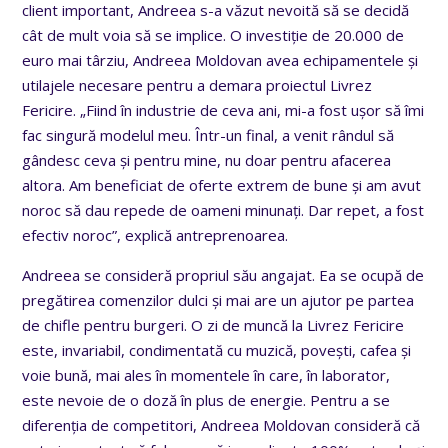
client important, Andreea s-a văzut nevoită să se decidă
cât de mult voia să se implice. O investiție de 20.000 de
euro mai târziu, Andreea Moldovan avea echipamentele și
utilajele necesare pentru a demara proiectul Livrez
Fericire. „Fiind în industrie de ceva ani, mi-a fost ușor să îmi
fac singură modelul meu. Într-un final, a venit rândul să
gândesc ceva și pentru mine, nu doar pentru afacerea
altora. Am beneficiat de oferte extrem de bune și am avut
noroc să dau repede de oameni minunați. Dar repet, a fost
efectiv noroc”, explică antreprenoarea.
Andreea se consideră propriul său angajat. Ea se ocupă de
pregătirea comenzilor dulci și mai are un ajutor pe partea
de chifle pentru burgeri. O zi de muncă la Livrez Fericire
este, invariabil, condimentată cu muzică, povești, cafea și
voie bună, mai ales în momentele în care, în laborator,
este nevoie de o doză în plus de energie. Pentru a se
diferenția de competitori, Andreea Moldovan consideră că