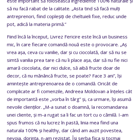
este important să folosească ingrediente 100% naturale și
să nu facă rabat de la calitate. „Asta tind să facă mulți
antreprenori, fiind copleșiți de cheltuieli fixe, reduc unde
pot, adică la materia primă.”
Fiind încă la început, Livrez Fericire este încă un business
mic, în care fiecare comandă nouă este o provocare. „Aș
vrea așa, ceva cu vanilie, dar și cu ciocolată, dar să nu se
simtă vanilia prea tare că nu îi place așa, dar să nu fie nici
amară ciocolata, dar nici dulce, să aibă fructe doar de
decor, că nu mănâncă fructe, se poate? Face 3 ani”, își
amintește antreprenoarea de o comandă. Oricât de
complicate ar fi comenzile, Andreea Moldovan a înțeles cât
de importantă este „vorba în târg” și, ca urmare, își asumă
nevoile clienților. „M-a sunat o doamnă, la recomandarea
unei cliente, și m-a rugat sa îi fac un tort cu o cămilă. I-am
spus frumos că nu lucrez în pastă, linia mea fiind una
naturala 100% și healthy, dar când am auzit povestea,
nevoia, dorința, n-am rezistat. Își serba fiica și tocmai