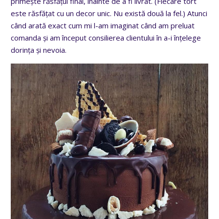
primește răsfățul final, înainte de a fi livrat. (Fiecare tort
este răsfățat cu un decor unic. Nu există două la fel.) Atunci
când arată exact cum mi l-am imaginat când am preluat
comanda și am început consilierea clientului în a-i înțelege
dorința și nevoia.