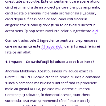
onestitate și evoluție. Este un sentiment care apare atunci
când ești mândru de un proiect pe care ți-ai pus amprenta,
când există o armonie între viața profesională și „acasă”,
când depui suflet în ceea ce faci, când ești sincer în
alegerile tale și când îți dorești să te dezvolți și lucrezi în
acest sens. Îți poți testa nivelurile celor 5 ingrediente
aici
.
Cum se traduc cele 5 ingrediente pentru antreprenoarea
care nu numai că este
#HappylaJob
, dar și livrează fericire?
Iată ce am aflat.
1. Impact – Ce satisfacții îți aduce acest business?
Andreea Moldovan: Acest business îmi aduce exact ce
livrez: FERICIRE! Fiecare client ce revine cu încă o comandă
și încă o comandă mă bucură și îmi confirmă că produsele
mele au gustul ACELA, pe care mi-l doresc eu mereu.
Constanța și calitatea, în domeniul acesta, sunt cheia
succesului. Mai este și momentul când fiecare tort își