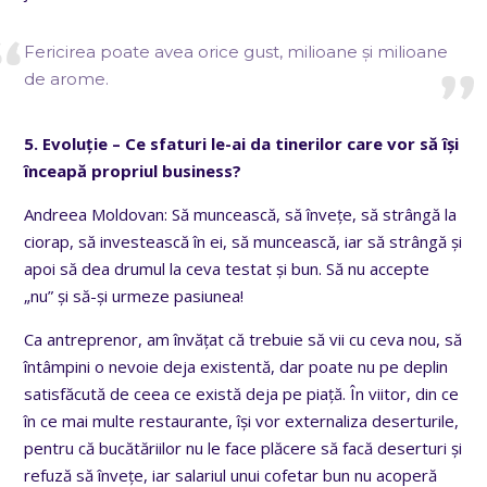
Fericirea poate avea orice gust, milioane și milioane
de arome.
5. Evoluție – Ce sfaturi le-ai da tinerilor care vor să își
înceapă propriul business?
Andreea Moldovan: Să muncească, să învețe, să strângă la
ciorap, să investească în ei, să muncească, iar să strângă și
apoi să dea drumul la ceva testat și bun. Să nu accepte
„nu” și să-și urmeze pasiunea!
Ca antreprenor, am învățat că trebuie să vii cu ceva nou, să
întâmpini o nevoie deja existentă, dar poate nu pe deplin
satisfăcută de ceea ce există deja pe piață. În viitor, din ce
în ce mai multe restaurante, își vor externaliza deserturile,
pentru că bucătăriilor nu le face plăcere să facă deserturi și
refuză să învețe, iar salariul unui cofetar bun nu acoperă