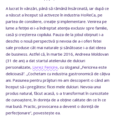
A lucrat în vânzări, până să rămână însărcinată, iar după ce
a născut a început să activeze în industria HoReCa, pe
partea de consiliere, creație și implementare. Venirea pe
lume a fetiței ei i-a îndreptat atenția exclusiv spre familie,
casă și creșterea copilului. Pauza de la jobul obișnuit i-a
deschis o nouă perspectivă și nevoia de a-i oferi fetei
sale produse cât mai naturale și sănătoase i-a dat ideea
de business. Astfel că, în martie 2016, Andreea Moldovan
(31 de ani) a dat startul atelierului de dulciuri
personalizate,
Livrez Fericire
, cu sloganul „Fericirea este
delicioasă”. „Cochetam cu industria gastronomică de câțiva
ani. Pasiunea pentru prăjituri mi-am descoperit-o când am
început să-i pregătesc fiicei mele dulciuri. Nevoia unui
produs natural, făcut acasă, s-a transformat în curiozitate
de cunoaștere, în dorința de a obține calitate din ce în ce
mai bună. Practic, provocarea a devenit o dorință de
perfecționare”, povestește ea.