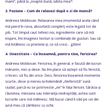
mami”, până la „noapte bună, iubita mea”!
3. Pasiune – Cum de relaxezi după o zi de muncă?
Andreea Moldovan: Relaxarea mea (momentul acela când
mă pierd în ceva, absorbită complet) este legată tot de
job. Tot timpul caut tehnici noi, ingrediente care să mă
inspire, îmi imaginez texturi și combinații de gusturi. Sau să
mă întâlnesc cu prietenii și, ce să crezi… gătim!
4. Onestitate – Ce înseamnă, pentru tine, fericirea?
Andreea Moldovan: Fericirea, în general, e facută din lucruri
mărunte, mici și dese. Nu îmi place să aștept să fiu fericită,
ci încerc să fiu din orice. Deci, fericirea înseamnă momente
scurte, dese și mereu la îndemână! „Nefericită” sună
ciudat; parcă nu se potriveste „ne” în fața fericirii. Sărăcia și
răutatea, minciuna sau toleranța nedreptății, astea sunt
lucrurile care mă mâhnesc. Mă bucur când îi văd pe cei din
jurul meu că zâmbesc cu ochii.