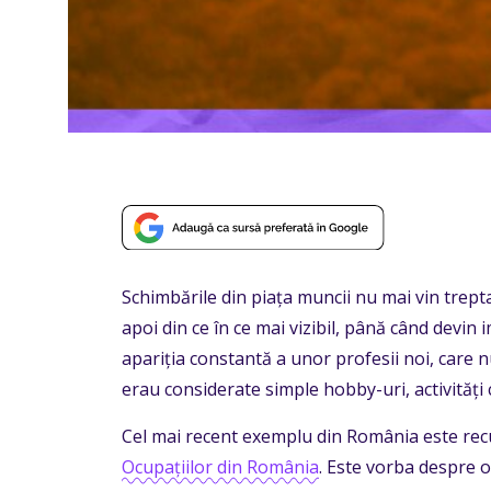
Schimbările din piața muncii nu mai vin treptat
apoi din ce în ce mai vizibil, până când devin
apariția constantă a unor profesii noi, care n
erau considerate simple hobby-uri, activită
Cel mai recent exemplu din România este recu
Ocupațiilor din România
. Este vorba despre 