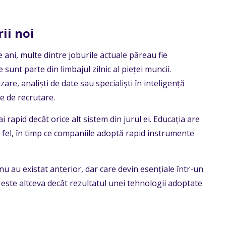
ii noi
 ani, multe dintre joburile actuale păreau fie
le sunt parte din limbajul zilnic al pieței muncii.
zare, analiști de date sau specialiști în inteligență
le de recrutare.
rapid decât orice alt sistem din jurul ei. Educația are
a fel, în timp ce companiile adoptă rapid instrumente
 nu au existat anterior, dar care devin esențiale într-un
este altceva decât rezultatul unei tehnologii adoptate