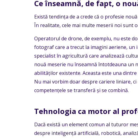
Ce înseamnă, de fapt, o no
Există tendința de a crede că o profesie nouă
În realitate, cele mai multe meserii noi sunt
Operatorul de drone, de exemplu, nu este doa
fotograf care a trecut la imagini aeriene, un 
specialist în agricultură care analizează cult
nouă meserie nu înseamnă întotdeauna un no
abilităților existente. Aceasta este una dintr
Nu mai vorbim doar despre cariere liniare, ci 
competențele se transferă și se combină.
Tehnologia ca motor al profe
Dacă există un element comun al tuturor meser
despre inteligență artificială, robotică, ana