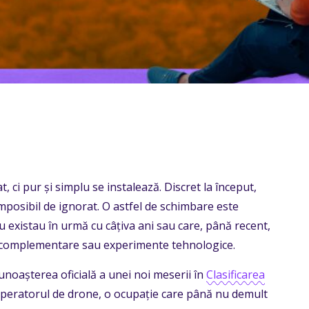
, ci pur și simplu se instalează. Discret la început,
 imposibil de ignorat. O astfel de schimbare este
u existau în urmă cu câțiva ani sau care, până recent,
ți complementare sau experimente tehnologice.
noașterea oficială a unei noi meserii în
Clasificarea
operatorul de drone, o ocupație care până nu demult