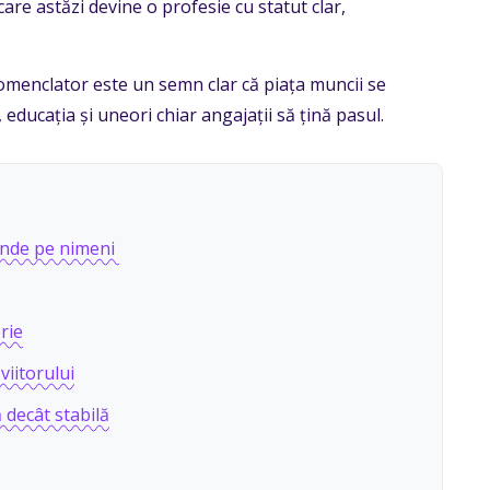
care astăzi devine o profesie cu statut clar,
 nomenclator este un semn clar că piața muncii se
educația și uneori chiar angajații să țină pasul.
inde pe nimeni
rie
viitorului
 decât stabilă