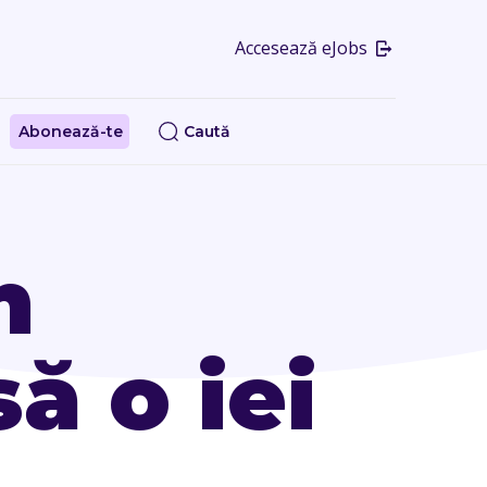
Accesează eJobs
Abonează-te
Caută
n
ă o iei