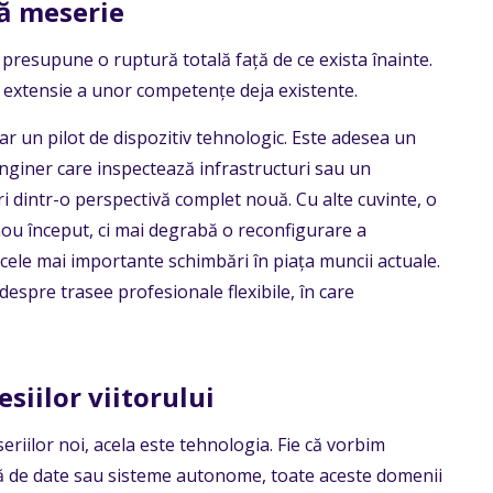
uă meserie
 presupune o ruptură totală față de ce exista înainte.
 o extensie a unor competențe deja existente.
r un pilot de dispozitiv tehnologic. Este adesea un
inginer care inspectează infrastructuri sau un
uri dintr-o perspectivă complet nouă. Cu alte cuvinte, o
u început, ci mai degrabă o reconfigurare a
e cele mai importante schimbări în piața muncii actuale.
despre trasee profesionale flexibile, în care
siilor viitorului
iilor noi, acela este tehnologia. Fie că vorbim
liză de date sau sisteme autonome, toate aceste domenii