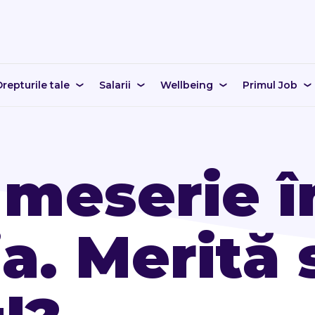
repturile tale
Salarii
Wellbeing
Primul Job
meserie î
. Merită s