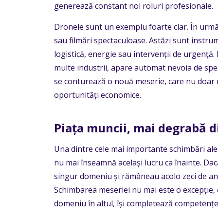
generează constant noi roluri profesionale.
Dronele sunt un exemplu foarte clar. În urmă 
sau filmări spectaculoase. Astăzi sunt instrum
logistică, energie sau intervenții de urgență.
multe industrii, apare automat nevoia de specia
se conturează o nouă meserie, care nu doar c
oportunități economice.
Piața muncii, mai degrabă d
Una dintre cele mai importante schimbări ale u
nu mai înseamnă același lucru ca înainte. Dac
singur domeniu și rămâneau acolo zeci de ani,
Schimbarea meseriei nu mai este o excepție, c
domeniu în altul, își completează competențel