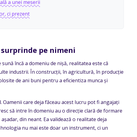
ală a unei meserii
or, ci prezent
 surprinde pe nimeni
 sună încă a domeniu de nișă, realitatea este că
te industrii. În construcții, în agricultură, în producție
olosite de ani buni pentru a eficientiza munca și
 Oamenii care deja făceau acest lucru pot fi angajați
doresc să intre în domeniu au o direcție clară de formare
 așadar, din neant. Ea validează o realitate deja
tehnologia nu mai este doar un instrument, ci un