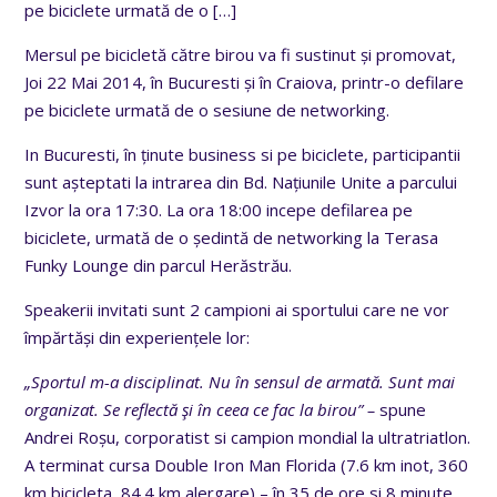
pe biciclete urmată de o
[…]
Mersul pe bicicletă către birou va fi sustinut și promovat,
Joi 22 Mai 2014, în Bucuresti și în Craiova, printr-o defilare
pe biciclete urmată de o sesiune de networking.
In Bucuresti, în ținute business si pe biciclete, participantii
sunt așteptati la intrarea din Bd. Națiunile Unite a parcului
Izvor la ora 17:30. La ora 18:00 incepe defilarea pe
biciclete, urmată de o ședintă de networking la Terasa
Funky Lounge din parcul Herăstrău.
Speakerii invitati sunt 2 campioni ai sportului care ne vor
împărtăși din experiențele lor:
„Sportul m-a disciplinat. Nu în sensul de armată. Sunt mai
organizat. Se reflectă şi în ceea ce fac la birou” –
spune
Andrei Roșu, corporatist si campion mondial la ultratriatlon.
A terminat cursa Double Iron Man Florida (7.6 km inot, 360
km bicicleta, 84.4 km alergare) – în 35 de ore si 8 minute.