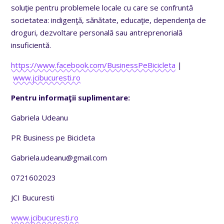
soluţie pentru problemele locale cu care se confruntă
societatea: indigenţă, sănătate, educaţie, dependenţa de
droguri, dezvoltare personală sau antreprenorială
insuficientă.
https://www.facebook.com/BusinessPeBicicleta
|
www.jcibucuresti.ro
Pentru informaţii suplimentare:
Gabriela Udeanu
PR Business pe Bicicleta
Gabriela.udeanu@gmail.com
0721602023
JCI Bucuresti
www.jcibucuresti.ro