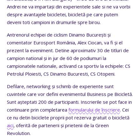
Andrei ne va impartași din experientele sale si ne va vorbi
despre avantajele bicicletei, bicicletă pe care putem
deveni toti campioni in drumurile spre birou.
Antrenorul echipei de ciclism Dinamo București și
comentator Eurosport România, Alex Ciocan, va fi și el
prezent la eveniment. Detine aproximativ 30 de titluri de
campion national și in jur de 60 de podiumuri la
campionatele nationale, activand ca sportiv la echipele: CS
Petrolul Ploiesti, CS Dinamo Bucuresti, CS Otopeni.
Defilare, networking și schimb de experiente sunt
cuvintele care vor defini evenimentul Business pe Bicicletă.
Sunt așteptati 200 de participanti. Inscrierile se pot face in
continuare prin completarea
formularului de înscriere
. Cei
ce nu detin biciclete proprii pot rezerva gratuit o bicicletă
aici
, oferită de partenerii și prietenii de la Green
Revolution.