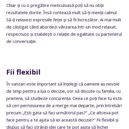
Chiar și cu o pregătire meticuloasă poți să nu obții
rezultatele dorite. Însă contează mult să-ți menții calmul.
Să-ți relaxezi expresiile feței și să fii încrezător. Ai mai mult
de câștigat când abordezi vânzarea într-un mod relaxat,
respectuos și stabilești o relație de egalitate cu partenerul
de conversație.
Fii flexibil
În vanzari este important să înțelegi că oamenii au nevoie
de timp pentru a lua o decizie, vor să discute cu familia, cu
prietenii, să studieze concurența. Ceea ce poți face tu este
să ceri permisiunea de a merge mai departe, prin întrebări
precum „Ești gata să faci următorul pas?” „Ce altceva pot
face pentru a te ajuta să iei această decizie?” Fii flexibil și
dispus să faci strângi idei care te pot ajuta să închei