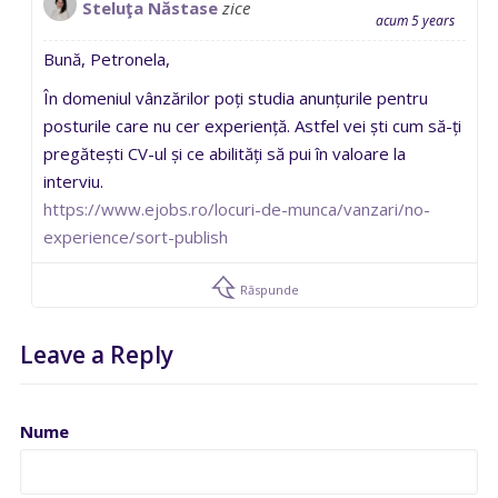
Steluţa Năstase
zice
acum 5 years
Bună, Petronela,
În domeniul vânzărilor poți studia anunțurile pentru
posturile care nu cer experiență. Astfel vei ști cum să-ți
pregătești CV-ul și ce abilități să pui în valoare la
interviu.
https://www.ejobs.ro/locuri-de-munca/vanzari/no-
experience/sort-publish
Răspunde
Leave a Reply
Nume